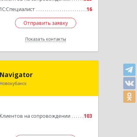
1С:Специалист
16
Отправить заявку
Отправить заявку
Показать контакты
Назад
Navigator
Navigator
Новокубанск
352240, Краснодарский край,
Новокубанск г, Пушкина ул, дом № 67
Подробнее
Клиентов на сопровождении
103