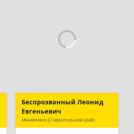
а
Беспрозванный Леонид
Беспрозванный Леонид
Евгеньевич
Евгеньевич
,
Михайловск (Ставропольский край)
,
1
Подробнее