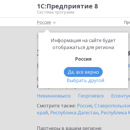
1С:Предприятие 8
Система программ
Россия
Пр
Главная
Сервисы ИТС
1С-Облачная касса
1С
Информация на сайте будет
отображаться для региона
Заказать 1С-Облачная
Россия
в Михайловске (Ставро
Да, все верно
Ознакомьтесь с информационными карт
Выбрать другой
внедрение продукта.
Невинномысск
Георгиевск
Ессенту
Смотрите также:
Россия
,
Ставропольски
край
,
Республика Дагестан
,
Республика 
Партнеры в вашем регионе: