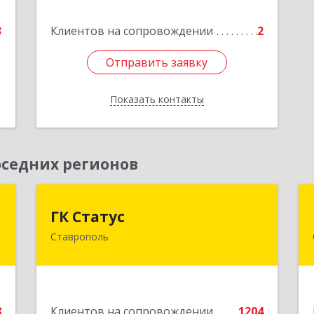
е
3
Клиентов на сопровождении
2
Отправить заявку
Отправить заявку
Показать контакты
Назад
седних регионов
Т
ГК Статус
ГК Статус
Ставрополь
,
355002, Ставропольский край,
,
Ставрополь г, Лермонтова ул, дом №
А
187
е
Подробнее
8
Клиентов на сопровождении
1204