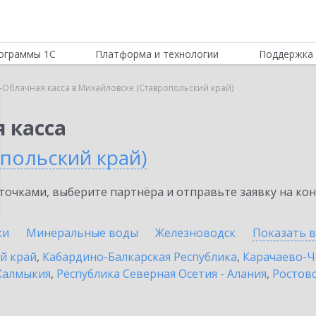
ограммы 1С
Платформа и технологии
Поддержка 
-Облачная касса в Михайловске (Ставропольский край)
 касса
польский край)
очками, выберите партнёра и отправьте заявку на ко
ки
Минеральные воды
Железноводск
Показать 
й край
,
Кабардино-Балкарская Республика
,
Карачаево-Ч
Калмыкия
,
Республика Северная Осетия - Алания
,
Ростовс