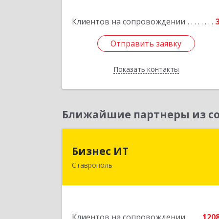
Подробне
Клиентов на сопровождении
Отправить заявку
Отправить заявку
Показать контакты
Назад
Ближайшие партнеры из со
Бизнес И
Бизнес ИТ
Ставрополь
355035, Ставропольский край
Ставрополь г, 1 Промышленная ул
дом № 3, корпус 
Подробне
Клиентов на сопровождении
120