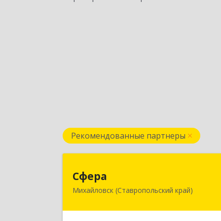
Рекомендованные партнеры
Сфер
Сфера
Михайловск (Ставропольский край)
356240, Ставропольский край
Шпаковский р-н, Михайловск г
Ленина ул, дом № 156/2, пом.11