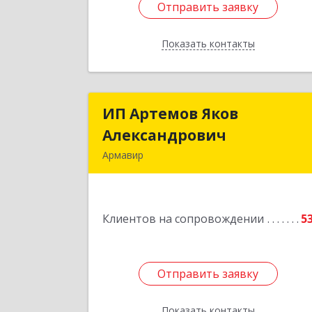
Отправить заявку
Отправить заявку
Показать контакты
Назад
ИП Артемов Яков
ИП Артемов Яко
Александрович
Александрови
Армавир
Подробне
Клиентов на сопровождении
5
Отправить заявку
Отправить заявку
Показать контакты
Назад