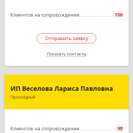
г, Кирова ул, дом № 41
Клиентов на сопровождении
106
Подробнее
Отправить заявку
Отправить заявку
Показать контакты
Назад
ИП Веселова Лариса Павловна
ИП Веселова Лариса Павловна
Прохладный
361045, Кабардино-Балкарская Респ,
Прохладный г, Добровольская ул, дом № 31
Подробнее
Клиентов на сопровождении
98