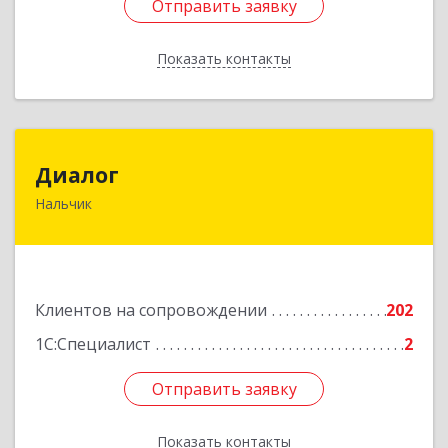
Отправить заявку
Отправить заявку
Показать контакты
Назад
Диалог
Диалог
Нальчик
360016, Кабардино-Балкарская Респ, Нальчик г,
Калюжного ул, дом № 3, этаж 2
Подробнее
Клиентов на сопровождении
202
1С:Специалист
2
Отправить заявку
Отправить заявку
Показать контакты
Назад