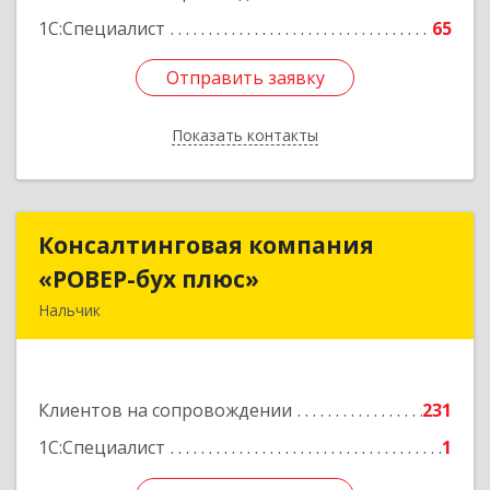
1С:Специалист
65
Отправить заявку
Отправить заявку
Показать контакты
Назад
Консалтинговая компания
Консалтинговая компания
«РОВЕР-бух плюс»
«РОВЕР-бух плюс»
Нальчик
360004, Кабардино-Балкарская Респ, Нальчик г,
Кирова ул, дом № 233
Клиентов на сопровождении
231
Подробнее
1С:Специалист
1