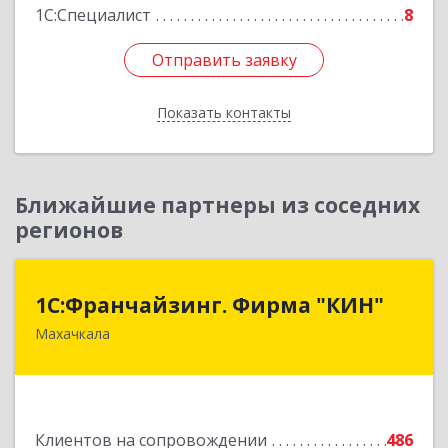
1С:Специалист
8
Отправить заявку
Отправить заявку
Показать контакты
Назад
Ближайшие партнеры из соседних
регионов
1С:Франчайзинг. Фирма "КИН"
1С:Франчайзинг. Фирма "КИН"
Махачкала
367030, Дагестан Респ, Махачкала г, И.Казака
ул, дом № 31
Подробнее
Клиентов на сопровождении
486