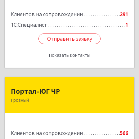
Подробнее
Клиентов на сопровождении
291
1С:Специалист
1
Отправить заявку
Отправить заявку
Показать контакты
Назад
Портал-ЮГ ЧР
Портал-ЮГ ЧР
Грозный
364906, Чеченская Респ, Грозный г, Путина пр-
кт, дом № 30
Подробнее
Клиентов на сопровождении
566