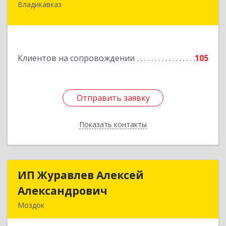
Владикавказ
362020, Северная Осетия - Алания Респ,
Владикавказ г, Островского ул, дом № 12, пом.3
Подробнее
Клиентов на сопровождении
105
Отправить заявку
Отправить заявку
Показать контакты
Назад
ИП Журавлев Алексей
ИП Журавлев Алексей
Александрович
Александрович
Моздок
363750, Северная Осетия - Алания Респ, Моздок