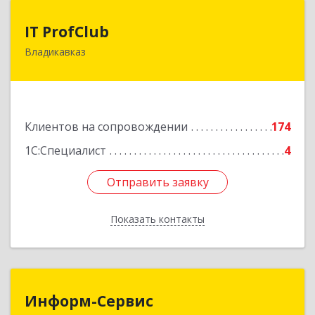
IT ProfClub
IT ProfClub
Владикавказ
362045, Северная Осетия - Алания Респ,
Владикавказ г, Международная ул, дом № 2 "А",
этаж 5, каб.507
Подробнее
Клиентов на сопровождении
174
1С:Специалист
4
Отправить заявку
Отправить заявку
Показать контакты
Назад
Информ-Сервис
Информ-Сервис