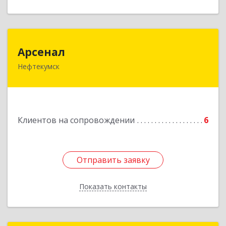
Арсенал
Арсенал
Нефтекумск
Ставропольский край, Нефтекумск г,
Дзержинского ул, дом № 11А
Подробнее
Клиентов на сопровождении
6
Отправить заявку
Отправить заявку
Показать контакты
Назад