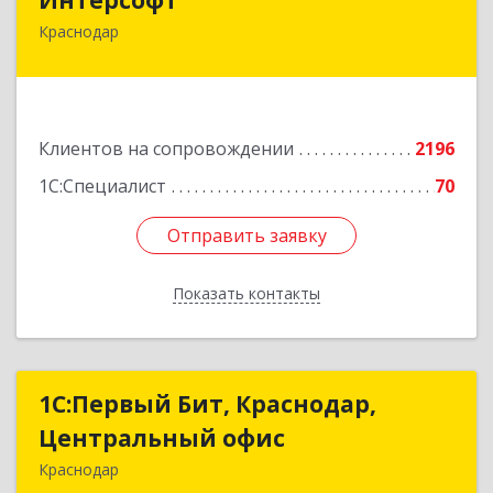
Краснодар
350020, Краснодарский край, Краснодар г,
Рашпилевская ул, дом № 179/1, оф.618
Подробнее
Клиентов на сопровождении
2196
1С:Специалист
70
Отправить заявку
Отправить заявку
Показать контакты
Назад
1С:Первый Бит, Краснодар,
1С:Первый Бит, Краснодар,
Центральный офис
Центральный офис
Краснодар
350051, Краснодарский край, Краснодар г,