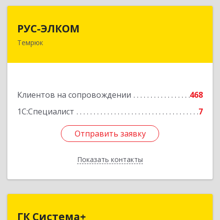
РУС-ЭЛКОМ
РУС-ЭЛКОМ
Темрюк
353500, Краснодарский край, Темрюкский р-н,
Темрюк г, Ленина ул, дом № 104
Подробнее
Клиентов на сопровождении
468
1С:Специалист
7
Отправить заявку
Отправить заявку
Показать контакты
Назад
ГК Система+
ГК Система+