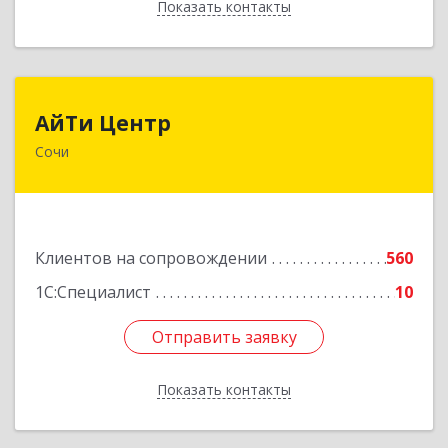
Показать контакты
Назад
АйТи Центр
АйТи Центр
Сочи
354000, Краснодарский край, Сочи, Московская
ул, дом № 19
Подробнее
Клиентов на сопровождении
560
1С:Специалист
10
Отправить заявку
Отправить заявку
Показать контакты
Назад