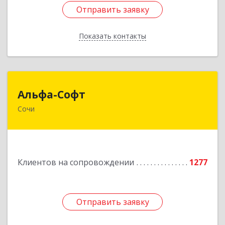
Отправить заявку
Отправить заявку
Показать контакты
Назад
Альфа-Софт
Альфа-Софт
Сочи
354000, Краснодарский край, Сочи г, Роз ул,
дом № 119, этаж 3
Подробнее
Клиентов на сопровождении
1277
Отправить заявку
Отправить заявку