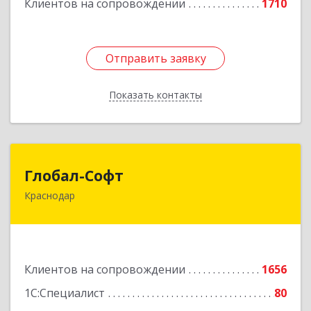
Клиентов на сопровождении
1710
Отправить заявку
Отправить заявку
Показать контакты
Назад
Глобал-Софт
Глобал-Софт
Краснодар
350018, Краснодарский край, Краснодар г,
Сормовская ул, дом № 7
Подробнее
Клиентов на сопровождении
1656
1С:Специалист
80