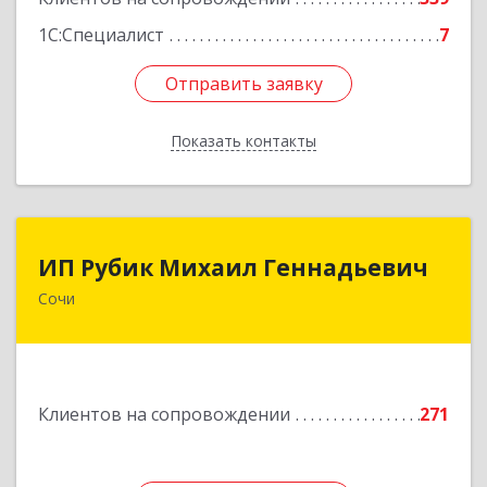
1С:Специалист
7
Отправить заявку
Отправить заявку
Показать контакты
Назад
ИП Рубик Михаил Геннадьевич
ИП Рубик Михаил Геннадьевич
Сочи
354003, Краснодарский край, Сочи г,
Макаренко ул, дом № 6/2
Подробнее
Клиентов на сопровождении
271