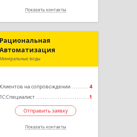
Показать контакты
Назад
Рациональная
Рациональная
Автоматизация
Автоматизация
Минеральные воды
357209, Ставропольский край, м.о.
Минераловодский, Минеральные
Воды г, 22 Партсъезда пр-кт,
Клиентов на сопровождении
домовладение № 9, корпус 1
4
1С:Специалист
1
Подробнее
Отправить заявку
Отправить заявку
Показать контакты
Назад