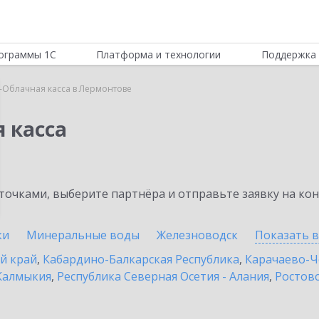
ограммы 1С
Платформа и технологии
Поддержка 
-Облачная касса в Лермонтове
 касса
очками, выберите партнёра и отправьте заявку на ко
ки
Минеральные воды
Железноводск
Показать 
й край
,
Кабардино-Балкарская Республика
,
Карачаево-Ч
Калмыкия
,
Республика Северная Осетия - Алания
,
Ростовс