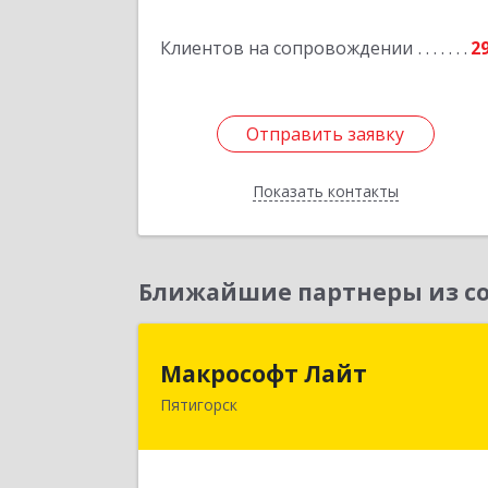
Клиентов на сопровождении
2
Подробне
Отправить заявку
Отправить заявку
Показать контакты
Назад
Ближайшие партнеры из со
Макрософт Лай
Макрософт Лайт
Пятигорск
357501, Ставропольский край
Пятигорск г, Коста Хетагурова ул, до
№ 