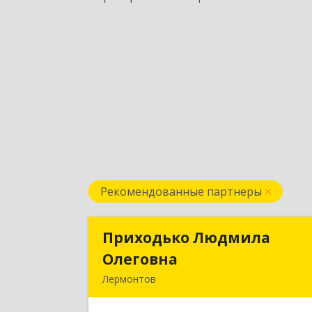
Рекомендованные партнеры
Приходько Людмила
Приходько Людмил
Олеговна
Олеговн
Лермонтов
357341, Лермонтов г, П.Лумумбы ул
дом № 43/2, кв.4