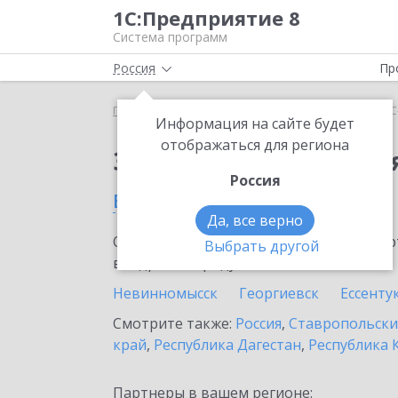
1С:Предприятие 8
Система программ
Россия
Пр
Главная
Сервисы ИТС
1С-Облачная касса
1С
Информация на сайте будет
отображаться для региона
Заказать 1С-Облачная
Россия
в Лермонтове
Да, все верно
Ознакомьтесь с информационными карт
Выбрать другой
внедрение продукта.
Невинномысск
Георгиевск
Ессенту
Смотрите также:
Россия
,
Ставропольски
край
,
Республика Дагестан
,
Республика 
Партнеры в вашем регионе: