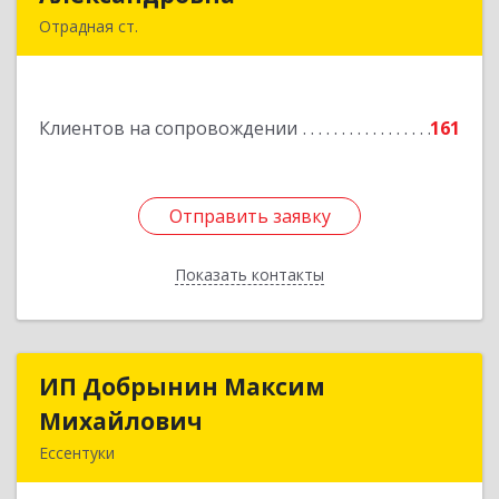
Отрадная ст.
352290, Краснодарский край, Отрадненский р-
н, Отрадная ст-ца, Курортная ул, дом № 39Б
Клиентов на сопровождении
161
Подробнее
Отправить заявку
Отправить заявку
Показать контакты
Назад
ИП Добрынин Максим
ИП Добрынин Максим
Михайлович
Михайлович
Ессентуки
357601, Ставропольский край, Ессентуки,