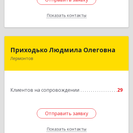
Показать контакты
Назад
Приходько Людмила Олеговна
Приходько Людмила Олеговна
Лермонтов
357341, Лермонтов г, П.Лумумбы ул, дом №
43/2, кв.44
Подробнее
Клиентов на сопровождении
29
Отправить заявку
Отправить заявку
Показать контакты
Назад