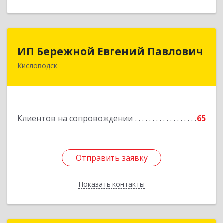
ИП Бережной Евгений Павлович
ИП Бережной Евгений Павлович
Кисловодск
357748, Ставропольский край, Кисловодск г,
Главная ул, дом № 30
Подробнее
Клиентов на сопровождении
65
Отправить заявку
Отправить заявку
Показать контакты
Назад