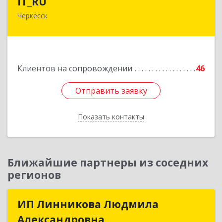
IT_RU
Черкесск
Подробнее
Клиентов на сопровождении
46
Отправить заявку
Отправить заявку
Показать контакты
Назад
Ближайшие партнеры из соседних
регионов
ИП Линникова Людмила
ИП Линникова Людмила
Александровна
Александровна