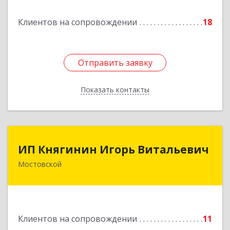
Подробнее
Клиентов на сопровождении
18
Отправить заявку
Отправить заявку
Показать контакты
Назад
ИП Княгинин Игорь Витальевич
ИП Княгинин Игорь Витальевич
Мостовской
352570, Краснодарский край, Мостовский р-н,
Мостовской пгт, Гоголя ул, дом № 113, кв.3
Подробнее
Клиентов на сопровождении
11