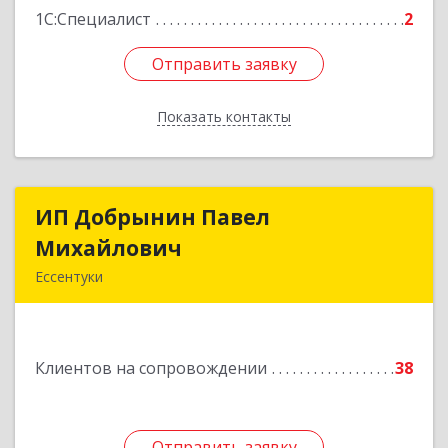
1С:Специалист
2
Отправить заявку
Отправить заявку
Показать контакты
Назад
ИП Добрынин Павел
ИП Добрынин Павел
Михайлович
Михайлович
Ессентуки
Подробнее
Клиентов на сопровождении
38
Отправить заявку
Отправить заявку