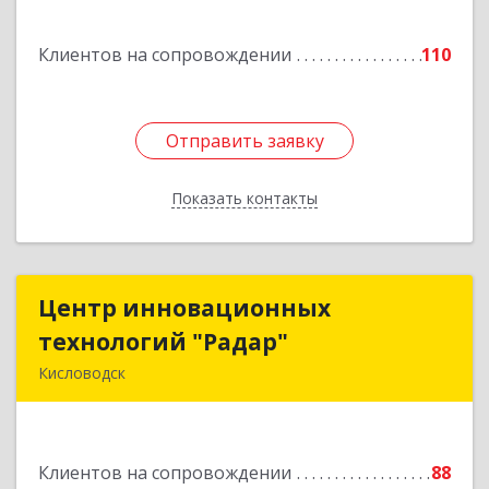
Спасателей, дом № 5, кв.43
Клиентов на сопровождении
110
Подробнее
Отправить заявку
Отправить заявку
Показать контакты
Назад
Центр инновационных
Центр инновационных
технологий "Радар"
технологий "Радар"
Кисловодск
357000, Ставропольский край, Кисловодск г,
Цандера проезд, дом № 2
Клиентов на сопровождении
88
Подробнее