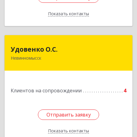
Показать контакты
Назад
Удовенко О.С.
Удовенко О.С.
Невинномысск
357 100, г.Невинномысск, ул.Революцеонная,
дом № 30, кв.54
Подробнее
Клиентов на сопровождении
4
Отправить заявку
Отправить заявку
Показать контакты
Назад