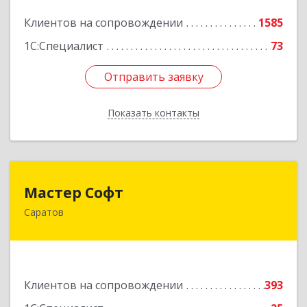
Подробнее
Клиентов на сопровождении
1585
1С:Специалист
73
Отправить заявку
Отправить заявку
Показать контакты
Назад
Мастер Софт
Мастер Софт
Саратов
410012, Саратовская обл, Саратов г, им
Вавилова Н.И. ул, дом № 38/114, кв.628
Подробнее
Клиентов на сопровождении
393