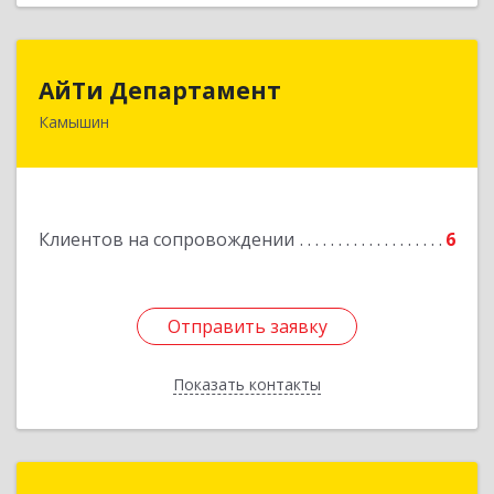
АйТи Департамент
АйТи Департамент
Камышин
403882, Волгоградская обл, Камышин г,
Пролетарская ул, дом № 10/1
Подробнее
Клиентов на сопровождении
6
Отправить заявку
Отправить заявку
Показать контакты
Назад