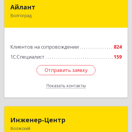
Айлант
Айлант
Волгоград
400001, Волгоградская обл, Волгоград г, им
Канунникова ул, дом № 11А
Подробнее
Клиентов на сопровождении
824
1С:Специалист
159
Отправить заявку
Отправить заявку
Показать контакты
Назад
Инженер-Центр
Инженер-Центр
Волжский
404120, Волгоградская обл, Волжский г, им