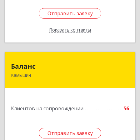
Отправить заявку
Отправить заявку
Показать контакты
Назад
Баланс
Баланс
Камышин
403876, Волгоградская обл, г.о. город Камышин,
Камышин г, 5-й мкр, дом № 63А, каб.37,38,39
Подробнее
Клиентов на сопровождении
56
Отправить заявку
Отправить заявку