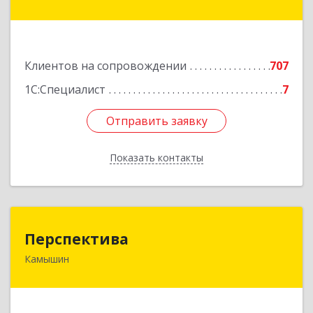
генерала Карбышева ул, дом № 76
Подробнее
Клиентов на сопровождении
707
1С:Специалист
7
Отправить заявку
Отправить заявку
Показать контакты
Назад
Перспектива
Перспектива
Камышин
403850, Волгоградская обл, Камышин г,
Леонова ул, дом № 26
Подробнее