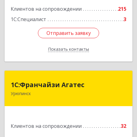
Клиентов на сопровождении
215
1С:Специалист
3
Отправить заявку
Отправить заявку
Показать контакты
Назад
1С:Франчайзи Агатес
1С:Франчайзи Агатес
Урюпинск
403113, Волгоградская обл, Урюпинск г, Ленина
пр-кт, дом № 90а
Подробнее
Клиентов на сопровождении
32