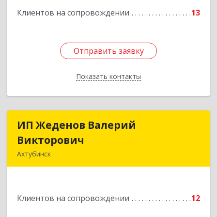
Клиентов на сопровождении
13
Подробнее
Отправить заявку
Отправить заявку
Показать контакты
Назад
ИП Жеденов Валерий
ИП Жеденов Валерий
Викторович
Викторович
Ахтубинск
416500, Астраханская обл, Ахтубинский р-н,
Ахтубинск г, Ст.Лаврентьева ул, дом № 2, кв.48
Клиентов на сопровождении
12
Подробнее