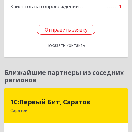
Клиентов на сопровождении
1
Отправить заявку
Отправить заявку
Показать контакты
Назад
Ближайшие партнеры из соседних
регионов
1С:Первый Бит, Саратов
1С:Первый Бит, Саратов
Саратов
410005, Саратовская обл, Саратов г,
Астраханская ул, дом № 87, корпус 50