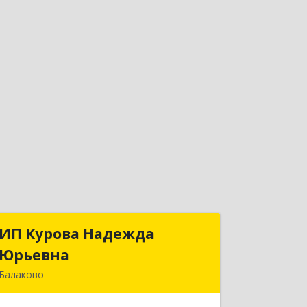
ИП Курова Надежда
ИП Курова Надежда
Юрьевна
Юрьевна
Балаково
413857, Саратовская обл, Балаково г,
Комсомольская ул, дом № 51, кв.81