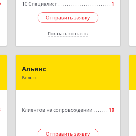
9
1С:Специалист
1
Отправить заявку
Отправить заявку
Показать контакты
Назад
р
Альянс
Альянс
Вольск
,
412900, Саратовская обл, Вольск г,
а
Клочкова ул, дом № 83а
6
Подробнее
е
3
Клиентов на сопровождении
10
Отправить заявку
Отправить заявку