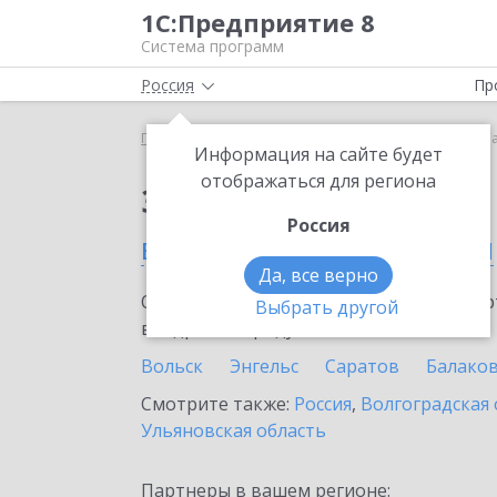
1С:Предприятие 8
Система программ
Россия
Пр
Главная
Сервисы ИТС
1С:МДЛП
1С:МДЛП в С
Информация на сайте будет
отображаться для региона
Заказать 1С:МДЛП
Россия
в Саратовской области
Да, все верно
Ознакомьтесь с информационными карт
Выбрать другой
внедрение продукта.
Вольск
Энгельс
Саратов
Балако
Смотрите также:
Россия
,
Волгоградская 
Ульяновская область
Партнеры в вашем регионе: