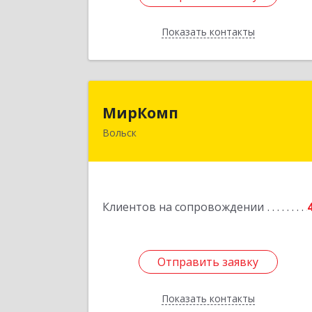
Показать контакты
Назад
МирКом
МирКомп
Вольск
412900, Саратовская обл, Вольск г
Володарского ул, дом № 8
Подробне
Клиентов на сопровождении
Отправить заявку
Отправить заявку
Показать контакты
Назад