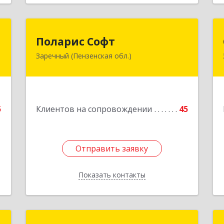
р
Поларис Софт
Поларис Софт
Заречный (Пензенская обл.)
,
442960, Пензенская обл, Заречный г,
,
В.В.Демакова проезд, дом № 5, кв.303
5
Подробнее
е
5
Клиентов на сопровождении
45
1
Отправить заявку
Отправить заявку
Показать контакты
Назад