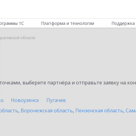
ограммы 1С
Платформа и технологии
Поддержка 
аратовской области
очками, выберите партнёра и отправьте заявку на ко
во
Новоузенск
Пугачев
область
,
Воронежская область
,
Пензенская область
,
Сам