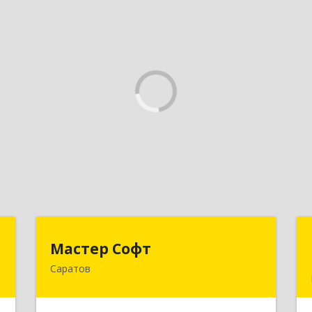
в
Мастер Софт
Мастер Софт
Саратов
,
410012, Саратовская обл, Саратов г,
0
им Вавилова Н.И. ул, дом № 38/114,
кв.628