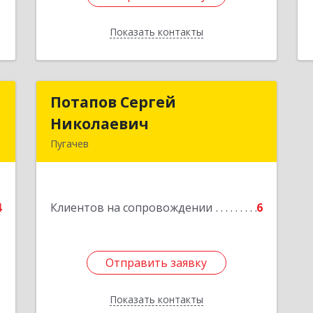
Показать контакты
Назад
п
Потапов Сергей
Потапов Сергей
Николаевич
Николаевич
,
Пугачев
6
413 720, Пугачев,
ул.Топорковская,д.153
е
4
Клиентов на сопровождении
6
Подробнее
Отправить заявку
Отправить заявку
Показать контакты
Назад