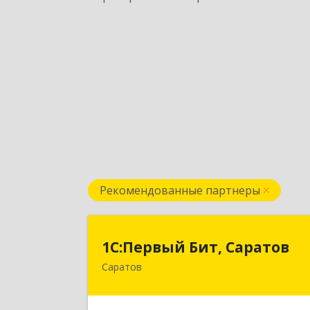
Рекомендованные партнеры
1С:Первый Бит, Сарато
1С:Первый Бит, Саратов
Саратов
410005, Саратовская обл, Саратов г
Астраханская ул, дом № 87, корпус 5