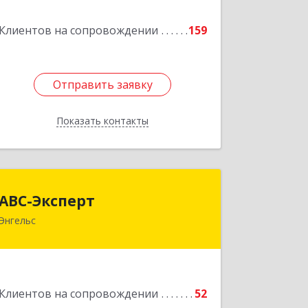
Клиентов на сопровождении
159
Подробнее
Отправить заявку
Отправить заявку
Показать контакты
Назад
АВС-Эксперт
АВС-Эксперт
Энгельс
413105, Саратовская обл, Энгельс г,
Минская ул, дом № 18/1
Подробнее
Клиентов на сопровождении
52