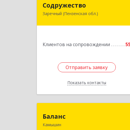
Содружеств
Содружество
Заречный (Пензенская обл.)
442962, Пензенская обл, Заречный г
Промышленная ул, дом № 2
Подробне
Клиентов на сопровождении
5
Отправить заявку
Отправить заявку
Показать контакты
Назад
Балан
Баланс
Камышин
403876, Волгоградская обл, г.о. горо