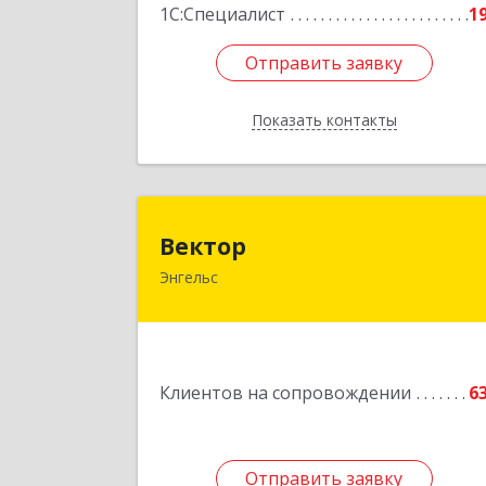
1С:Специалист
1
Отправить заявку
Отправить заявку
Показать контакты
Назад
Векто
Вектор
Энгельс
413107, Саратовская обл, Энгельс г
Трудовая ул, дом № 12/1, квартир
№21
Подробне
Клиентов на сопровождении
6
Отправить заявку
Отправить заявку