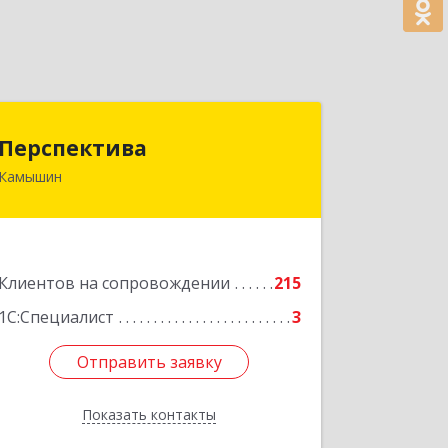
Перспектива
Перспектива
Камышин
403850, Волгоградская обл, Камышин
г, Леонова ул, дом № 26
Подробнее
Клиентов на сопровождении
215
1С:Специалист
3
Отправить заявку
Отправить заявку
Показать контакты
Назад