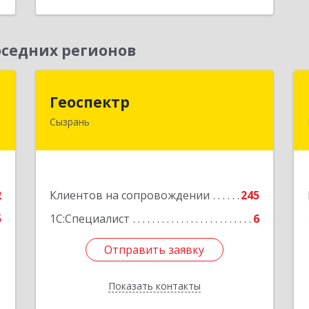
седних регионов
а
Геоспектр
Геоспектр
Сызрань
,
446001, Самарская обл, Сызрань г,
1
Кирова ул, дом № 46
е
Подробнее
2
Клиентов на сопровождении
245
5
1С:Специалист
6
Отправить заявку
Отправить заявку
Показать контакты
Назад