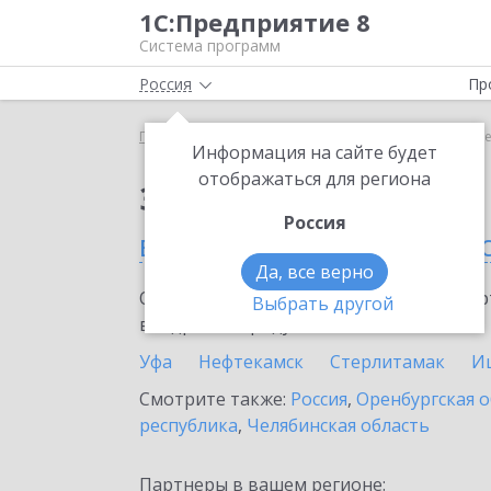
1С:Предприятие 8
Система программ
Россия
Пр
Главная
Сервисы ИТС
1С:МДЛП
1С:МДЛП в Р
Информация на сайте будет
отображаться для региона
Заказать 1С:МДЛП
Россия
в Республике Башкорт
Да, все верно
Ознакомьтесь с информационными карт
Выбрать другой
внедрение продукта.
Уфа
Нефтекамск
Стерлитамак
И
Смотрите также:
Россия
,
Оренбургская о
республика
,
Челябинская область
Партнеры в вашем регионе: