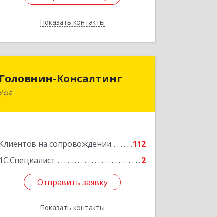
Показать контакты
Назад
Головнин-Консалтинг
Головнин-Консалтинг
Уфа
450006, Башкортостан Респ, Уфа г,
Ленина ул, дом № 148, оф.204
Подробнее
Клиентов на сопровождении
112
1С:Специалист
2
Отправить заявку
Отправить заявку
Показать контакты
Назад