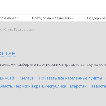
ограммы 1С
Платформа и технологии
Поддержка 
еспублике Башкортостан
остан
очками, выберите партнёра и отправьте заявку на ко
шимбай
Мелеуз
Показать все населенные
пункты
бласть
,
Пермский край
,
Республика Татарстан (Татарста