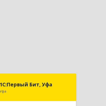
1С:Первый Бит, Уфа
1С:Первый Бит, Уфа
Уфа
450098, Башкортостан Респ, Уфа г,
Комсомольская ул, дом № 165, корпус
3, этаж 2