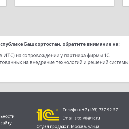
спублике Башкортостан, обратите внимание на:
в ИТС) на сопровождении у партнера фирмы 1С.
стованных на внедрение технологий и решений системы
Телефон:
+7 (495) 737-92-57
льности
Email:
site_v8@1c.ru
 сайту
Отдел продаж:
г. Москва
,
улица