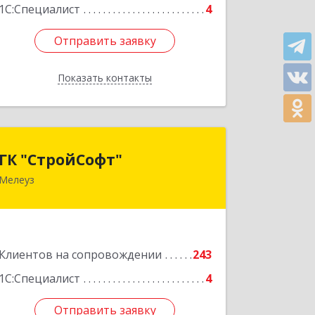
1С:Специалист
4
Отправить заявку
Отправить заявку
Показать контакты
Назад
ГК "СтройСофт"
ГК "СтройСофт"
Мелеуз
453852, Башкортостан Респ, Мелеуз г,
Ленина ул, дом № 160а, кв.4
Подробнее
Клиентов на сопровождении
243
1С:Специалист
4
Отправить заявку
Отправить заявку