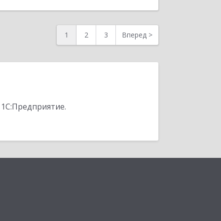
1
2
3
Вперед
>
 1С:Предприятие.