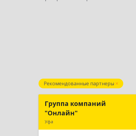
Рекомендованные партнеры
Группа компаний
Группа компани
"Онлайн"
"Онлайн
Уфа
450006, Башкортостан Респ, г.о. горо
Уфа, Уфа г, Цюрупы ул, дом № 130