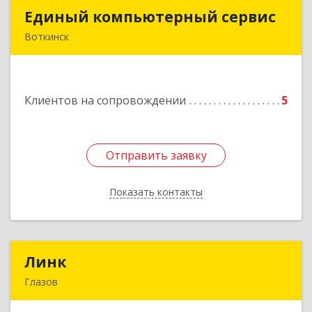
Единый компьютерный сервис
Единый компьютерный сервис
Воткинск
Подробнее
Клиентов на сопровождении
5
Отправить заявку
Отправить заявку
Показать контакты
Назад
Линк
Линк
Глазов
427622, Удмуртская Респ, Глазов г, Тани