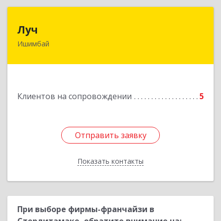
Луч
Луч
Ишимбай
453215, Башкортостан Респ, Ишимбайский р-н,
Ишимбай г, Ленина пр-кт, дом № 29, кв.29
Подробнее
Клиентов на сопровождении
5
Отправить заявку
Отправить заявку
Показать контакты
Назад
При выборе фирмы-франчайзи в