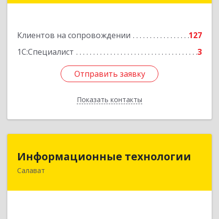
Подробнее
Клиентов на сопровождении
127
1С:Специалист
3
Отправить заявку
Отправить заявку
Показать контакты
Назад
Информационные технологии
Информационные технологии
Салават
453259, Башкортостан Респ, Салават г,
Северная ул, дом № 15, оф.108
Подробнее