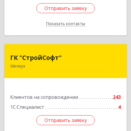
Отправить заявку
Отправить заявку
Показать контакты
Назад
ГК "СтройСофт"
ГК "СтройСофт"
Мелеуз
453852, Башкортостан Респ, Мелеуз г, Ленина
ул, дом № 160а, кв.4
Подробнее
Клиентов на сопровождении
243
1С:Специалист
4
Отправить заявку
Отправить заявку