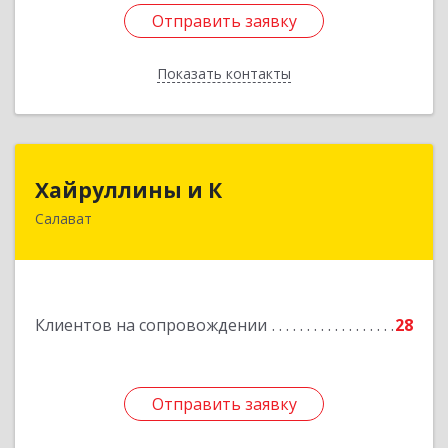
Отправить заявку
Отправить заявку
Показать контакты
Назад
Хайруллины и К
Хайруллины и К
Салават
453251, Башкортостан Респ, Салават г,
Островского ул, дом № 61
Подробнее
Клиентов на сопровождении
28
Отправить заявку
Отправить заявку