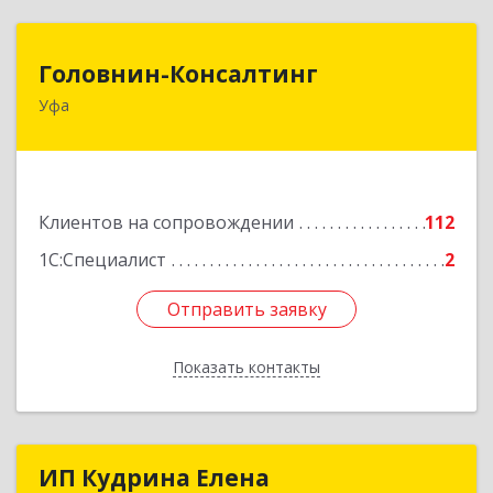
Головнин-Консалтинг
Головнин-Консалтинг
Уфа
450006, Башкортостан Респ, Уфа г, Ленина ул,
дом № 148, оф.204
Подробнее
Клиентов на сопровождении
112
1С:Специалист
2
Отправить заявку
Отправить заявку
Показать контакты
Назад
ИП Кудрина Елена
ИП Кудрина Елена