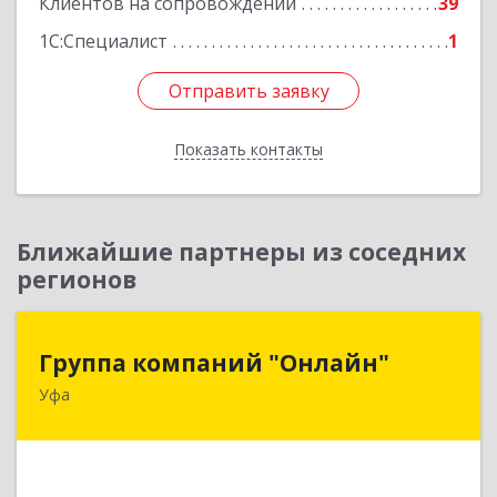
Клиентов на сопровождении
39
Подробнее
1С:Специалист
1
Отправить заявку
Отправить заявку
Показать контакты
Назад
Ближайшие партнеры из соседних
регионов
Группа компаний "Онлайн"
Группа компаний "Онлайн"
Уфа
450006, Башкортостан Респ, г.о. город Уфа, Уфа
г, Цюрупы ул, дом № 130, этаж 1
Подробнее