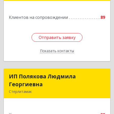
Подробнее
Клиентов на сопровождении
89
Отправить заявку
Отправить заявку
Показать контакты
Назад
ИП Полякова Людмила
ИП Полякова Людмила
Георгиевна
Георгиевна
Стерлитамак
453120, Башкортостан Респ, Стерлитамак г,
Имая Насыри ул, дом № 1, кв.74