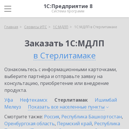
1С:Предприятие 8
Система программ
Главная
Сервисы ИТС
1С:МДЛП
1С:МДЛП в Стерлитамаке
Заказать 1С:МДЛП
в Стерлитамаке
Ознакомьтесь с информационными карточками,
выберите партнёра и отправьте заявку на
консультацию, приобретение или внедрение
продукта.
Уфа
Нефтекамск
Стерлитамак
Ишимбай
Мелеуз
Показать все населенные
пункты
Смотрите также:
Россия
,
Республика Башкортостан
,
Оренбургская область
,
Пермский край
,
Республика