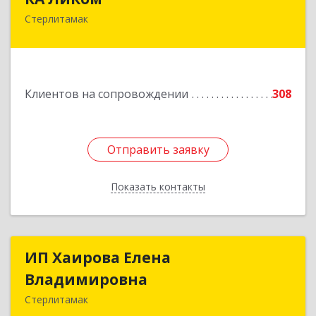
Стерлитамак
453115, Башкортостан Респ, г.о. город
Стерлитамак, Стерлитамак г, Республиканская
ул, дом № 9в
Подробнее
Клиентов на сопровождении
308
Отправить заявку
Отправить заявку
Показать контакты
Назад
ИП Хаирова Елена
ИП Хаирова Елена
Владимировна
Владимировна
Стерлитамак