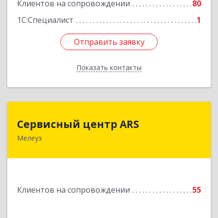
Клиентов на сопровождении
80
1С:Специалист
1
Отправить заявку
Отправить заявку
Показать контакты
Назад
Сервисный центр ARS
Сервисный центр ARS
Мелеуз
Подробнее
Клиентов на сопровождении
55