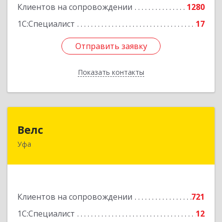
Клиентов на сопровождении
1280
1С:Специалист
17
Отправить заявку
Отправить заявку
Показать контакты
Назад
Велс
Велс
Уфа
450071, Башкортостан Респ, Уфа г, 50 лет СССР
ул, дом № 48/1, этаж 5
Подробнее
Клиентов на сопровождении
721
1С:Специалист
12