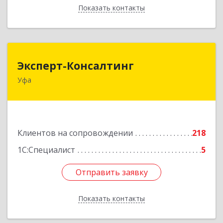
Показать контакты
Назад
Эксперт-Консалтинг
Эксперт-Консалтинг
Уфа
450059, Башкортостан Респ, Уфимский р-н, Уфа
г, Малая Гражданская ул, дом № 35А
Подробнее
Клиентов на сопровождении
218
1С:Специалист
5
Отправить заявку
Отправить заявку
Показать контакты
Назад