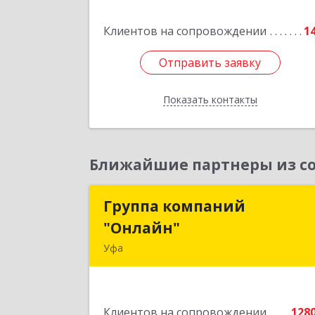
Островского ул, дом № 9, оф.
Клиентов на сопровождении
1
Подробне
Отправить заявку
Отправить заявку
Показать контакты
Назад
Ближайшие партнеры из со
Группа компаний
Группа компани
"Онлайн"
"Онлайн
Уфа
450006, Башкортостан Респ, г.о. горо
Уфа, Уфа г, Цюрупы ул, дом № 130
этаж 
Клиентов на сопровождении
128