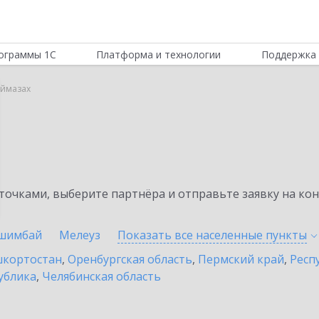
ограммы 1С
Платформа и технологии
Поддержка 
уймазах
очками, выберите партнёра и отправьте заявку на ко
шимбай
Мелеуз
Показать все населенные
пункты
шкортостан
,
Оренбургская область
,
Пермский край
,
Респ
ублика
,
Челябинская область