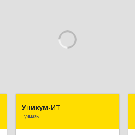
а
Уникум-ИТ
Уникум-ИТ
а
Туймазы
452757, Башкортостан Респ,
Туймазинский р-н, Туймазы г,
,
Заводской пер, дом № 2, корпус Б
,