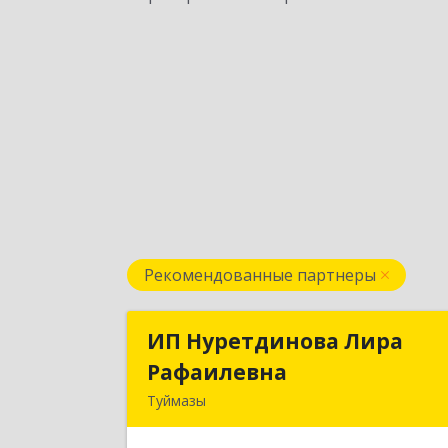
Рекомендованные партнеры
ИП Нуретдинова Лира
ИП Нуретдинова Лир
Рафаилевна
Рафаилевн
Туймазы
452755, Башкортостан Респ
Туймазинский р-н, Туймазы г