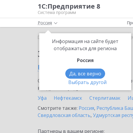
1С:Предприятие 8
Система программ
Россия
Пр
Главная
Сервисы ИТС
1С:МДЛП
1С:МДЛП в Т
Информация на сайте будет
отображаться для региона
Заказать 1С:МДЛП
Россия
в Туймазах
Да, все верно
Ознакомьтесь с информационными карт
Выбрать другой
внедрение продукта.
Уфа
Нефтекамск
Стерлитамак
И
Смотрите также:
Россия
,
Республика Ба
Свердловская область
,
Удмуртская респ
Партнеры в вашем регионе: