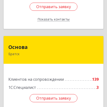
Отправить заявку
Отправить заявку
Показать контакты
Назад
Основа
Основа
Братск
665700, Иркутская обл, Братск г, Ленина
(Центральный ж/р) пр-кт, дом № 6, оф.1001
Подробнее
Клиентов на сопровождении
139
1С:Специалист
3
Отправить заявку
Отправить заявку