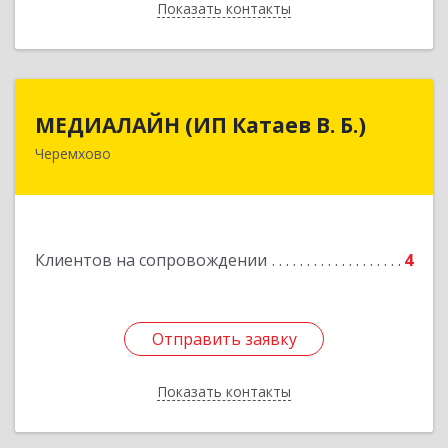
Показать контакты
Назад
МЕДИАЛАЙН (ИП Катаев В. Б.)
МЕДИАЛАЙН (ИП Катаев В. Б.)
Черемхово
665413, Иркутская обл, Черемхово г, Ленина ул,
дом № 5, оф.328
Подробнее
Клиентов на сопровождении
4
Отправить заявку
Отправить заявку
Показать контакты
Назад