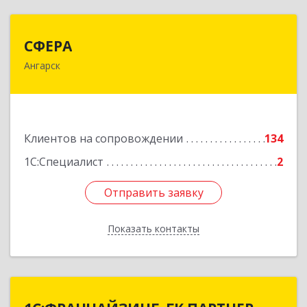
СФЕРА
СФЕРА
Ангарск
665816, Иркутская обл, Ангарск г, 177-й кв-л,
дом № 6, оф.159
Подробнее
Клиентов на сопровождении
134
1С:Специалист
2
Отправить заявку
Отправить заявку
Показать контакты
Назад
1С:ФРАНЧАЙЗИНГ. ГК ПАРТНЕР