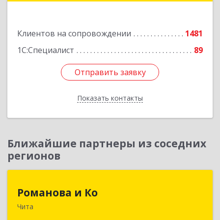
Подробнее
Клиентов на сопровождении
1481
1С:Специалист
89
Отправить заявку
Отправить заявку
Показать контакты
Назад
Ближайшие партнеры из соседних
регионов
Романова и Ко
Романова и Ко
Чита
672000, Забайкальский край, Чита г, Анохина