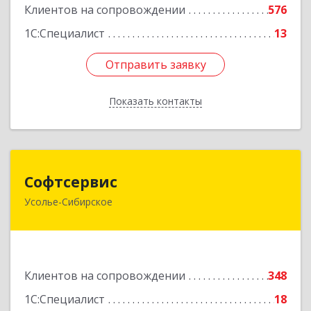
Клиентов на сопровождении
576
1С:Специалист
13
Отправить заявку
Отправить заявку
Показать контакты
Назад
Софтсервис
Софтсервис
Усолье-Сибирское
665451, Иркутская обл, Усолье-Сибирское г,
Интернациональная ул, дом № 87
Подробнее
Клиентов на сопровождении
348
1С:Специалист
18