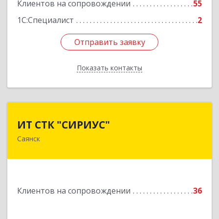
Клиентов на сопровождении
55
1С:Специалист
2
Отправить заявку
Отправить заявку
Показать контакты
Назад
ИТ СТК "СИРИУС"
ИТ СТК "СИРИУС"
Саянск
666303, Иркутская обл, Саянск г, Юбилейный
мкр, дом № 38
Подробнее
Клиентов на сопровождении
36