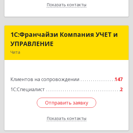
Показать контакты
Назад
1С:Франчайзи Компания УЧЕТ и
1С:Франчайзи Компания УЧЕТ и
УПРАВЛЕНИЕ
УПРАВЛЕНИЕ
Чита
672038, Забайкальский край, Чита г, Нагорная
ул, дом № 81а, пом.1
Клиентов на сопровождении
147
Подробнее
1С:Специалист
2
Отправить заявку
Отправить заявку
Показать контакты
Назад