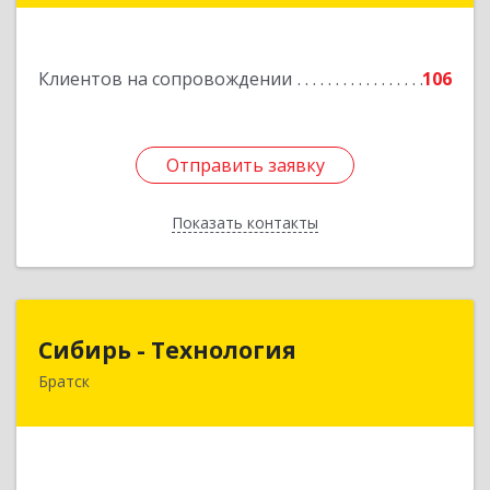
Подробнее
Клиентов на сопровождении
106
Отправить заявку
Отправить заявку
Показать контакты
Назад
Сибирь - Технология
Сибирь - Технология
Братск
665710, Иркутская обл, Братск г, Снежная
(Центральный ж/р) ул, дом № 13
Подробнее