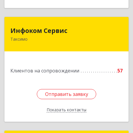
Инфоком Сервис
Инфоком Сервис
Таксимо
671560, Республика Бурятия, Муйский р-н, пгт.
Таксимо, ул. Железнодорожников, дом 14
Подробнее
Клиентов на сопровождении
57
Отправить заявку
Отправить заявку
Показать контакты
Назад