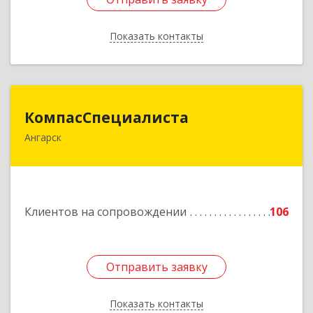
Показать контакты
Назад
КомпасСпециалиста
КомпасСпециалиста
Ангарск
665826, Иркутская обл, Ангарск г, 12А мкр, дом
№ 7, 86
Подробнее
Клиентов на сопровождении
106
Отправить заявку
Отправить заявку
Показать контакты
Назад