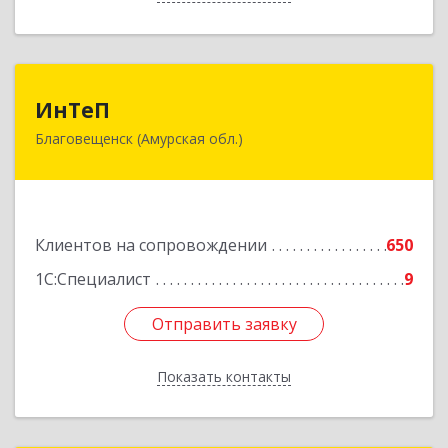
ИнТеП
ИнТеП
Благовещенск (Амурская обл.)
675000, Амурская обл, Благовещенск г,
Горького ул, дом № 172/1
Подробнее
Клиентов на сопровождении
650
1С:Специалист
9
Отправить заявку
Отправить заявку
Показать контакты
Назад