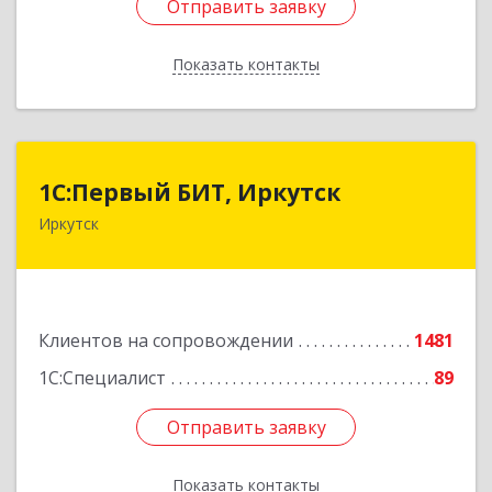
Отправить заявку
Отправить заявку
Показать контакты
Назад
1С:Первый БИТ, Иркутск
1С:Первый БИТ, Иркутск
Иркутск
664007, Иркутская обл, Иркутск г, Декабрьских
Событий ул, дом № 125, оф.500
Подробнее
Клиентов на сопровождении
1481
1С:Специалист
89
Отправить заявку
Отправить заявку
Показать контакты
Назад