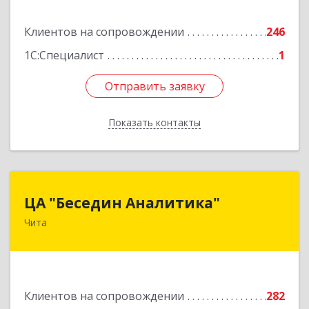
Подробнее
Клиентов на сопровождении
246
1С:Специалист
1
Отправить заявку
Отправить заявку
Показать контакты
Назад
ЦА "Беседин Аналитика"
ЦА "Беседин Аналитика"
Чита
672039, Забайкальский край, Чита г,
Красноярская ул, дом № 24, корпус а, оф.401
Подробнее
Клиентов на сопровождении
282