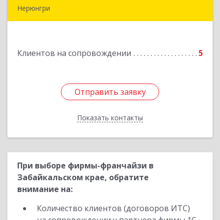
Нерюнгри
678967, Саха /Якутия/ Респ, Нерюнгри г,
Дружбы Народов пр-кт, дом № 14
Клиентов на сопровождении
5
Подробнее
Отправить заявку
Отправить заявку
Показать контакты
Назад
При выборе фирмы-франчайзи в
Забайкальском крае, обратите
внимание на:
Количество клиентов (договоров ИТС)