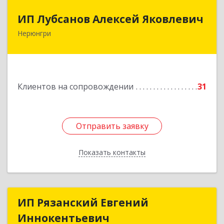
ИП Лубсанов Алексей Яковлевич
ИП Лубсанов Алексей Яковлевич
Нерюнгри
675002, Амурская область, г. Благовещенск, ул.
Краснофлотская ,77/1, кв.38
Подробнее
Клиентов на сопровождении
31
Отправить заявку
Отправить заявку
Показать контакты
Назад
ИП Рязанский Евгений
ИП Рязанский Евгений
Иннокентьевич
Иннокентьевич