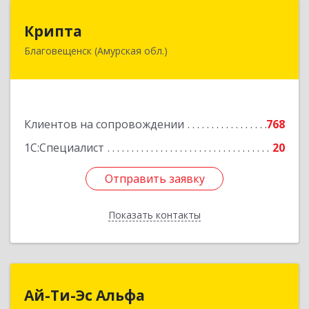
Крипта
Крипта
Благовещенск (Амурская обл.)
675000, Амурская обл, Благовещенск г,
Амурская ул, дом № 236, оф.7-8
Подробнее
Клиентов на сопровождении
768
1С:Специалист
20
Отправить заявку
Отправить заявку
Показать контакты
Назад
Ай-Ти-Эс Альфа
Ай-Ти-Эс Альфа