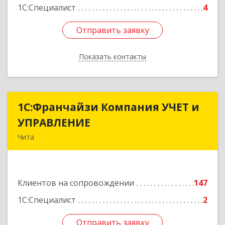
1С:Специалист
4
Отправить заявку
Отправить заявку
Показать контакты
Назад
1С:Франчайзи Компания УЧЕТ и
1С:Франчайзи Компания УЧЕТ и
УПРАВЛЕНИЕ
УПРАВЛЕНИЕ
Чита
672038, Забайкальский край, Чита г, Нагорная
ул, дом № 81а, пом.1
Клиентов на сопровождении
147
Подробнее
1С:Специалист
2
Отправить заявку
Отправить заявку