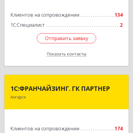
Подробнее
Клиентов на сопровождении
134
1С:Специалист
2
Отправить заявку
Отправить заявку
Показать контакты
Назад
1С:ФРАНЧАЙЗИНГ. ГК ПАРТНЕР
1С:ФРАНЧАЙЗИНГ. ГК ПАРТНЕР
Ангарск
665813, Иркутская обл, Ангарск г, 81 кв-л,
строение 3, оф.104
Подробнее
Клиентов на сопровождении
174