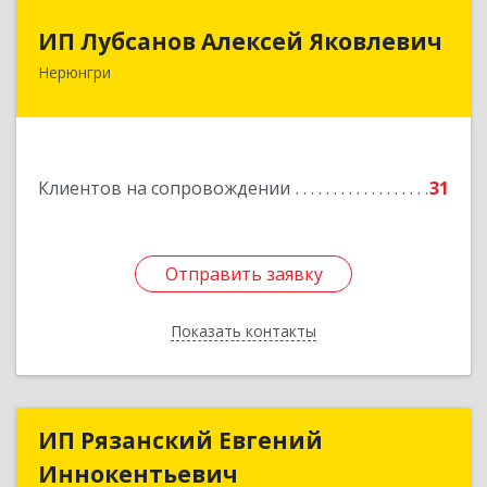
ИП Лубсанов Алексей Яковлевич
ИП Лубсанов Алексей Яковлевич
Нерюнгри
675002, Амурская область, г. Благовещенск, ул.
Краснофлотская ,77/1, кв.38
Подробнее
Клиентов на сопровождении
31
Отправить заявку
Отправить заявку
Показать контакты
Назад
ИП Рязанский Евгений
ИП Рязанский Евгений
Иннокентьевич
Иннокентьевич