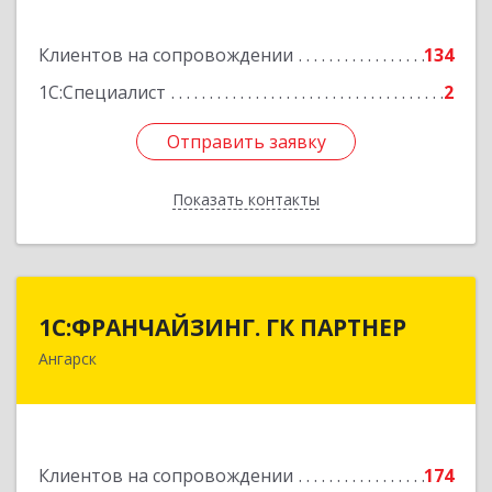
Подробнее
Клиентов на сопровождении
134
1С:Специалист
2
Отправить заявку
Отправить заявку
Показать контакты
Назад
1С:ФРАНЧАЙЗИНГ. ГК ПАРТНЕР
1С:ФРАНЧАЙЗИНГ. ГК ПАРТНЕР
Ангарск
665813, Иркутская обл, Ангарск г, 81 кв-л,
строение 3, оф.104
Подробнее
Клиентов на сопровождении
174