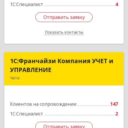
1С:Специалист
4
Отправить заявку
Отправить заявку
Показать контакты
Назад
1С:Франчайзи Компания УЧЕТ и
1С:Франчайзи Компания УЧЕТ и
УПРАВЛЕНИЕ
УПРАВЛЕНИЕ
Чита
672038, Забайкальский край, Чита г, Нагорная
ул, дом № 81а, пом.1
Клиентов на сопровождении
147
Подробнее
1С:Специалист
2
Отправить заявку
Отправить заявку