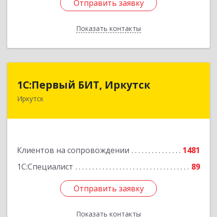
Отправить заявку
Отправить заявку
Показать контакты
Назад
1С:Первый БИТ, Иркутск
1С:Первый БИТ, Иркутск
Иркутск
664007, Иркутская обл, Иркутск г, Декабрьских
Событий ул, дом № 125, оф.500
Подробнее
Клиентов на сопровождении
1481
1С:Специалист
89
Отправить заявку
Отправить заявку
Показать контакты
Назад