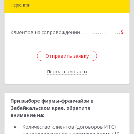
Нерюнгри
678967, Саха /Якутия/ Респ, Нерюнгри г,
Дружбы Народов пр-кт, дом № 14
Клиентов на сопровождении
5
Подробнее
Отправить заявку
Отправить заявку
Показать контакты
Назад
При выборе фирмы-франчайзи в
Забайкальском крае, обратите
внимание на:
Количество клиентов (договоров ИТС)