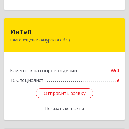
ИнТеП
ИнТеП
Благовещенск (Амурская обл.)
675000, Амурская обл, Благовещенск г,
Горького ул, дом № 172/1
Подробнее
Клиентов на сопровождении
650
1С:Специалист
9
Отправить заявку
Отправить заявку
Показать контакты
Назад