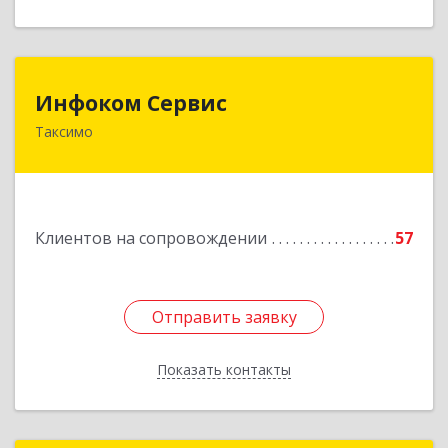
Инфоком Сервис
Инфоком Сервис
Таксимо
671560, Республика Бурятия, Муйский р-н, пгт.
Таксимо, ул. Железнодорожников, дом 14
Подробнее
Клиентов на сопровождении
57
Отправить заявку
Отправить заявку
Показать контакты
Назад