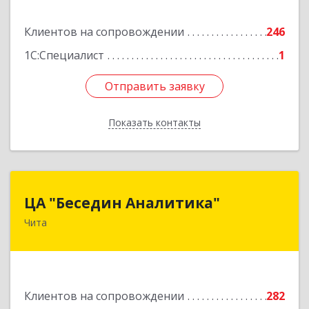
Подробнее
Клиентов на сопровождении
246
1С:Специалист
1
Отправить заявку
Отправить заявку
Показать контакты
Назад
ЦА "Беседин Аналитика"
ЦА "Беседин Аналитика"
Чита
672039, Забайкальский край, Чита г,
Красноярская ул, дом № 24, корпус а, оф.401
Подробнее
Клиентов на сопровождении
282