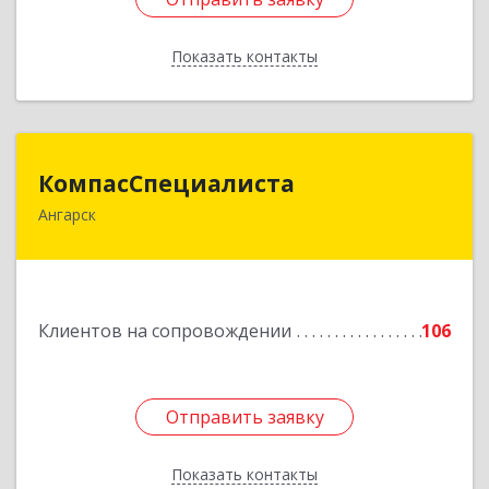
Показать контакты
Назад
КомпасСпециалиста
КомпасСпециалиста
Ангарск
665826, Иркутская обл, Ангарск г, 12А мкр, дом
№ 7, 86
Подробнее
Клиентов на сопровождении
106
Отправить заявку
Отправить заявку
Показать контакты
Назад