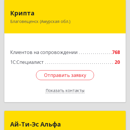
Крипта
Крипта
Благовещенск (Амурская обл.)
675000, Амурская обл, Благовещенск г,
Амурская ул, дом № 236, оф.7-8
Подробнее
Клиентов на сопровождении
768
1С:Специалист
20
Отправить заявку
Отправить заявку
Показать контакты
Назад
Ай-Ти-Эс Альфа
Ай-Ти-Эс Альфа