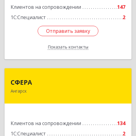
Клиентов на сопровождении
147
Подробнее
1С:Специалист
2
Отправить заявку
Отправить заявку
Показать контакты
Назад
СФЕРА
СФЕРА
Ангарск
665816, Иркутская обл, Ангарск г, 177-й кв-л,
дом № 6, оф.159
Подробнее
Клиентов на сопровождении
134
1С:Специалист
2