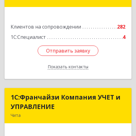
Красноярская ул, дом № 24, корпус а, оф.401
Подробнее
Клиентов на сопровождении
282
1С:Специалист
4
Отправить заявку
Отправить заявку
Показать контакты
Назад
1С:Франчайзи Компания УЧЕТ и
1С:Франчайзи Компания УЧЕТ и
УПРАВЛЕНИЕ
УПРАВЛЕНИЕ
Чита
672038, Забайкальский край, Чита г, Нагорная
ул, дом № 81а, пом.1