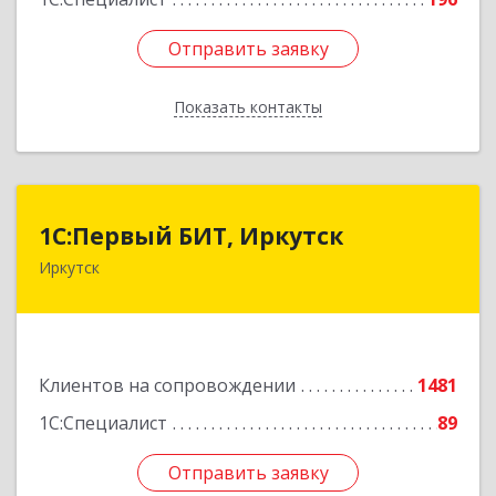
Отправить заявку
Отправить заявку
Показать контакты
Назад
1С:Первый БИТ, Иркутск
1С:Первый БИТ, Иркутск
Иркутск
664007, Иркутская обл, Иркутск г, Декабрьских
Событий ул, дом № 125, оф.500
Подробнее
Клиентов на сопровождении
1481
1С:Специалист
89
Отправить заявку
Отправить заявку