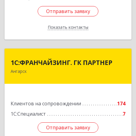
Отправить заявку
Отправить заявку
Показать контакты
Назад
1С:ФРАНЧАЙЗИНГ. ГК ПАРТНЕР
1С:ФРАНЧАЙЗИНГ. ГК ПАРТНЕР
Ангарск
665813, Иркутская обл, Ангарск г, 81 кв-л,
строение 3, оф.104
Подробнее
Клиентов на сопровождении
174
1С:Специалист
7
Отправить заявку
Отправить заявку