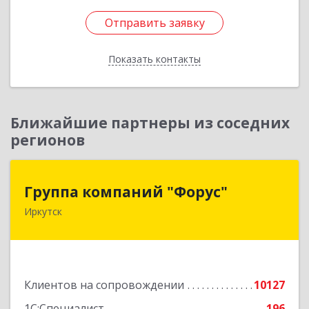
Отправить заявку
Отправить заявку
Показать контакты
Назад
Ближайшие партнеры из соседних
регионов
Группа компаний "Форус"
Группа компаний "Форус"
Иркутск
664007, Иркутская обл, Иркутск г, Ямская ул,
дом № 1, корпус 1, оф.1
Подробнее
Клиентов на сопровождении
10127
1С:Специалист
196