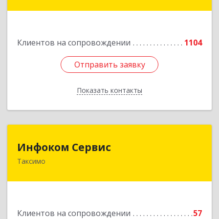
дом № 25
Подробнее
Клиентов на сопровождении
1104
Отправить заявку
Отправить заявку
Показать контакты
Назад
Инфоком Сервис
Инфоком Сервис
Таксимо
671560, Республика Бурятия, Муйский р-н, пгт.
Таксимо, ул. Железнодорожников, дом 14
Подробнее
Клиентов на сопровождении
57