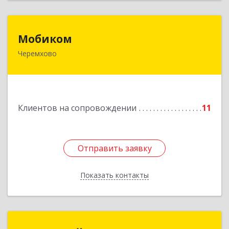
Мобиком
Мобиком
Черемхово
Подробнее
Клиентов на сопровождении
11
Отправить заявку
Отправить заявку
Показать контакты
Назад
МЕДИАЛАЙН (ИП Катаев В. Б.)