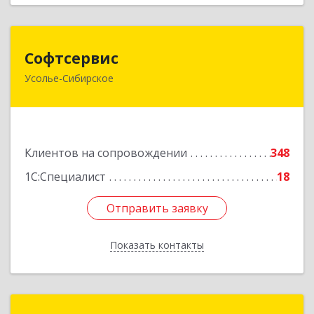
Софтсервис
Софтсервис
Усолье-Сибирское
665451, Иркутская обл, Усолье-Сибирское г,
Интернациональная ул, дом № 87
Подробнее
Клиентов на сопровождении
348
1С:Специалист
18
Отправить заявку
Отправить заявку
Показать контакты
Назад