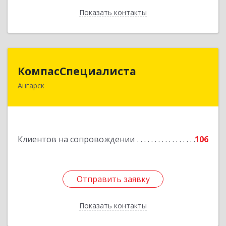
Показать контакты
Назад
КомпасСпециалиста
КомпасСпециалиста
Ангарск
665826, Иркутская обл, Ангарск г, 12А мкр, дом
№ 7, 86
Подробнее
Клиентов на сопровождении
106
Отправить заявку
Отправить заявку
Показать контакты
Назад