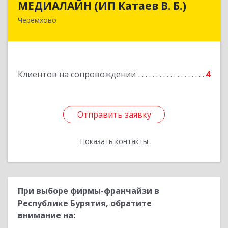
МЕДИАЛАЙН (ИП Катаев В. Б.)
Черемхово
665413, Иркутская обл, Черемхово г, Ленина ул,
дом № 5, оф.328
Подробнее
Клиентов на сопровождении
4
Отправить заявку
Отправить заявку
Показать контакты
Назад
При выборе фирмы-франчайзи в
Республике Бурятия, обратите
внимание на: