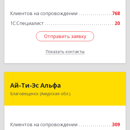
Подробнее
Клиентов на сопровождении
768
1С:Специалист
20
Отправить заявку
Отправить заявку
Показать контакты
Назад
Ай-Ти-Эс Альфа
Ай-Ти-Эс Альфа
Благовещенск (Амурская обл.)
675000, Амурская обл, Благовещенск г, Зейская
ул, дом № 134, оф.515
Подробнее
Клиентов на сопровождении
309