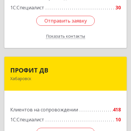
1С:Специалист
30
Отправить заявку
Отправить заявку
Показать контакты
Назад
ПРОФИТ ДВ
ПРОФИТ ДВ
Хабаровск
680000, Хабаровский край, Хабаровск г,
Муравьева-Амурского ул, дом № 25, пом.I
Подробнее
Клиентов на сопровождении
418
1С:Специалист
10