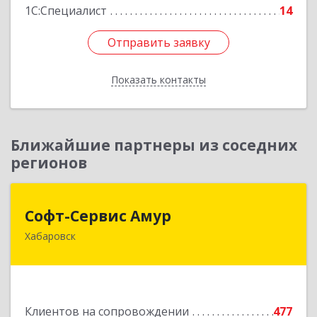
1С:Специалист
14
Отправить заявку
Отправить заявку
Показать контакты
Назад
Ближайшие партнеры из соседних
регионов
Софт-Сервис Амур
Софт-Сервис Амур
Хабаровск
680000, Хабаровский край, Хабаровск г,
Муравьева-Амурского ул., дом № 4, оф.19
Подробнее
Клиентов на сопровождении
477