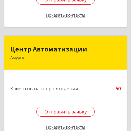
Показать контакты
Назад
Центр Автоматизации
Центр Автоматизации
Амурск
682640, Хабаровский край, Амурск г, Мира пр-
кт, дом № 55, оф.2
Подробнее
Клиентов на сопровождении
50
Отправить заявку
Отправить заявку
Показать контакты
Назад