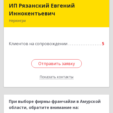
ИП Рязанский Евгений
ИП Рязанский Евгений
Иннокентьевич
Иннокентьевич
Нерюнгри
678967, Саха /Якутия/ Респ, Нерюнгри г,
Дружбы Народов пр-кт, дом № 14
Клиентов на сопровождении
5
Подробнее
Отправить заявку
Отправить заявку
Показать контакты
Назад
При выборе фирмы-франчайзи в Амурской
области, обратите внимание на: