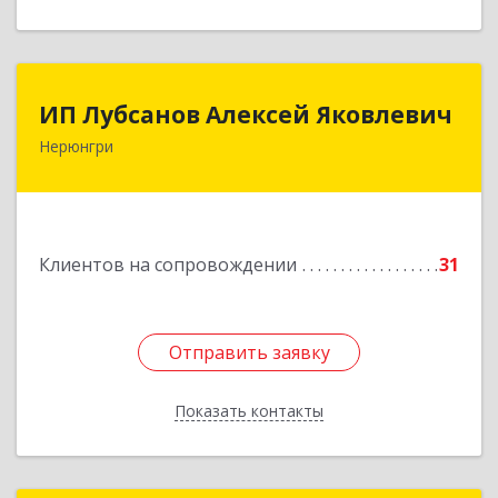
ИП Лубсанов Алексей Яковлевич
ИП Лубсанов Алексей Яковлевич
Нерюнгри
675002, Амурская область, г. Благовещенск, ул.
Краснофлотская ,77/1, кв.38
Подробнее
Клиентов на сопровождении
31
Отправить заявку
Отправить заявку
Показать контакты
Назад