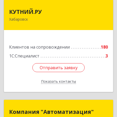
КУТНИЙ.РУ
КУТНИЙ.РУ
Хабаровск
680007, Хабаровский край, Хабаровск г,
Шевчука ул, дом № 42, оф.505
Подробнее
Клиентов на сопровождении
180
1С:Специалист
3
Отправить заявку
Отправить заявку
Показать контакты
Назад
Компания "Автоматизация"
Компания "Автоматизация"