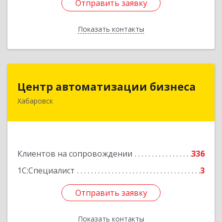
Отправить заявку
Отправить заявку
Показать контакты
Назад
Центр автоматизации бизнеса
Центр автоматизации бизнеса
Хабаровск
680030, Хабаровский край, Хабаровск г, Ленина
ул, дом № 4, оф.802
Подробнее
Клиентов на сопровождении
336
1С:Специалист
3
Отправить заявку
Отправить заявку
Показать контакты
Назад