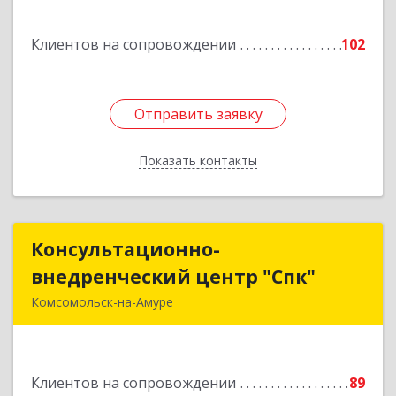
Подробнее
Клиентов на сопровождении
102
Отправить заявку
Отправить заявку
Показать контакты
Назад
Консультационно-
Консультационно-
внедренческий центр "Спк"
внедренческий центр "Спк"
Комсомольск-на-Амуре
681013, Хабаровский край, Комсомольск-на-
Амуре г, Димитрова, дом № 5, кв.302
Клиентов на сопровождении
89
Подробнее