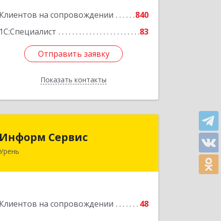
Подробнее
Клиентов на сопровождении
840
1С:Специалист
83
Отправить заявку
Отправить заявку
Показать контакты
Назад
Информ Сервис
Информ Сервис
Урень
606800, Нижегородская обл, Уренский
р-н, Урень г, Ленина ул, дом № 95 А
Подробнее
Клиентов на сопровождении
48