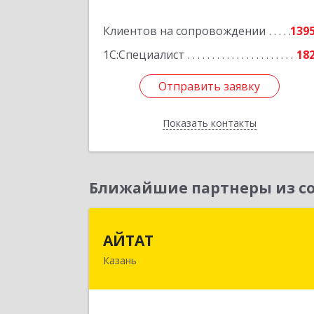
Подробне
Клиентов на сопровождении
139
1С:Специалист
18
Отправить заявку
Отправить заявку
Показать контакты
Назад
Ближайшие партнеры из со
АЙТА
АЙТАТ
Казань
420097, Татарстан Респ, г.о. горо
Казань, Казань г, Лейтенант
Шмидта ул, дом № 35А, пом.20