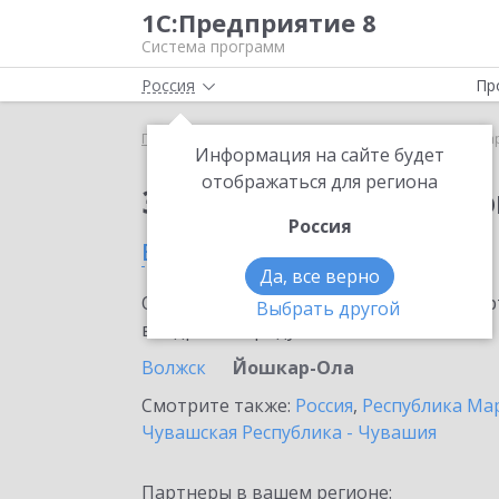
1С:Предприятие 8
Система программ
Россия
Пр
Главная
Сервисы ИТС
1С:Маркировка
1С:Ма
Информация на сайте будет
отображаться для региона
Заказать 1С:Маркиро
Россия
в Йошкар-Оле
Да, все верно
Ознакомьтесь с информационными карт
Выбрать другой
внедрение продукта.
Волжск
Йошкар-Ола
Смотрите также:
Россия
,
Республика Ма
Чувашская Республика - Чувашия
Партнеры в вашем регионе: