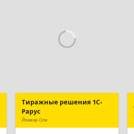
а
Тиражные решения 1С-
Тиражные решения 1С-
Рарус
Рарус
,
Йошкар-Ола
8
424003, Марий Эл Респ, Йошкар-Ола г,
Суворова ул, дом № 13Б