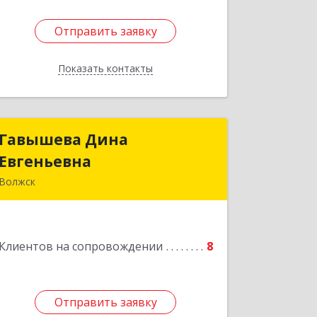
Отправить заявку
Отправить заявку
Показать контакты
Назад
Гавышева Дина
Гавышева Дина
Евгеньевна
Евгеньевна
Волжск
Подробнее
Клиентов на сопровождении
8
Отправить заявку
Отправить заявку