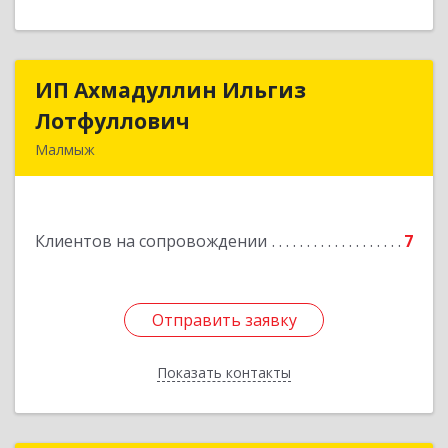
ИП Ахмадуллин Ильгиз
ИП Ахмадуллин Ильгиз
Лотфуллович
Лотфуллович
Малмыж
612920, Кировская обл, г.Малмыж, ул.Ленина, 27
оф.1
Клиентов на сопровождении
7
Подробнее
Отправить заявку
Отправить заявку
Показать контакты
Назад