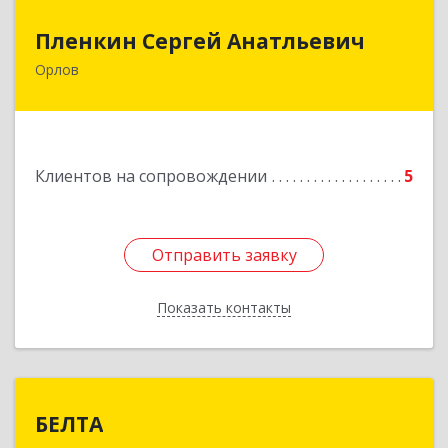
Пленкин Сергей Анатльевич
Пленкин Сергей Анатльевич
Орлов
612 270, 612270, Кировская обл, , Орлов г,
Ленина ул, дом. 128
Подробнее
Клиентов на сопровождении
5
Отправить заявку
Отправить заявку
Показать контакты
Назад
БЕЛТА
БЕЛТА