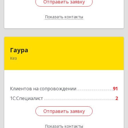
Отправить заявку
Отправить заявку
Показать контакты
Назад
Гаура
Гаура
Кез
427580, Удмуртская Респ, Кезский р-н, Кез п,
Кооперативная ул, дом № 12
Подробнее
Клиентов на сопровождении
91
1С:Специалист
2
Отправить заявку
Отправить заявку
Показать контакты
Назад