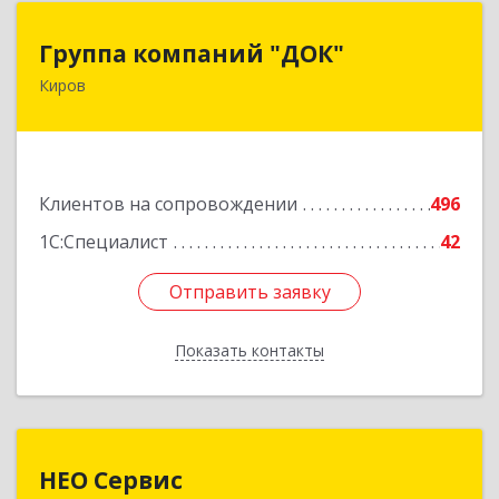
Группа компаний "ДОК"
Группа компаний "ДОК"
Киров
610017, Кировская обл, Киров г, Горького ул,
дом № 17
Подробнее
Клиентов на сопровождении
496
1С:Специалист
42
Отправить заявку
Отправить заявку
Показать контакты
Назад
НЕО Сервис
НЕО Сервис