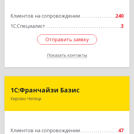
Подробнее
Клиентов на сопровождении
240
1С:Специалист
3
Отправить заявку
Отправить заявку
Показать контакты
Назад
1С:Франчайзи Базис
1С:Франчайзи Базис
Кирово-Чепецк
613044, Кировская обл, город Кирово-Чепецк
г.о., Кирово-Чепецк г, Школьная ул, дом № 2,
оф.323
Подробнее
Клиентов на сопровождении
47