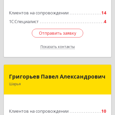
Подробнее
Клиентов на сопровождении
14
1С:Специалист
4
Отправить заявку
Отправить заявку
Показать контакты
Назад
Григорьев Павел Александрович
Григорьев Павел Александрович
Шарья
157505, Костромская область, город Шарья,
улица Краснухина, дом 6.
Подробнее
Клиентов на сопровождении
10