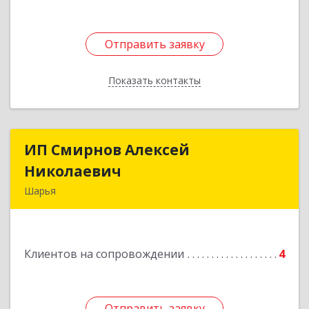
Отправить заявку
Отправить заявку
Показать контакты
Назад
ИП Смирнов Алексей
ИП Смирнов Алексей
Николаевич
Николаевич
Шарья
Подробнее
Клиентов на сопровождении
4
Отправить заявку
Отправить заявку