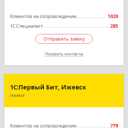
Подробнее
Клиентов на сопровождении
1020
1С:Специалист
285
Отправить заявку
Отправить заявку
Показать контакты
Назад
1С:Первый Бит, Ижевск
1С:Первый Бит, Ижевск
Ижевск
426008, Удмуртская Респ, Ижевск г,
Коммунаров ул, дом № 234
Подробнее
Клиентов на сопровождении
779