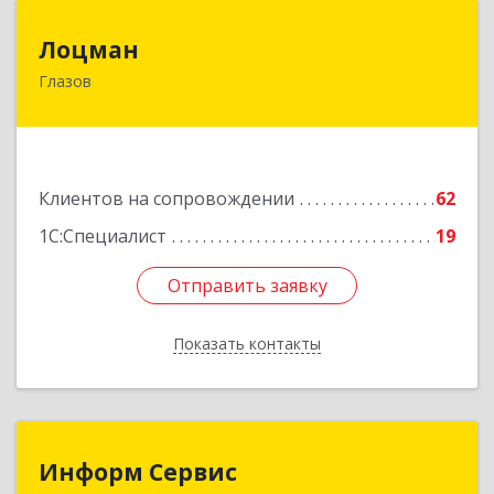
Лоцман
Лоцман
Глазов
427620, Удмуртская Респ, Глазов г, Сибирская
ул, дом № 20
Подробнее
Клиентов на сопровождении
62
1С:Специалист
19
Отправить заявку
Отправить заявку
Показать контакты
Назад
Информ Сервис
Информ Сервис