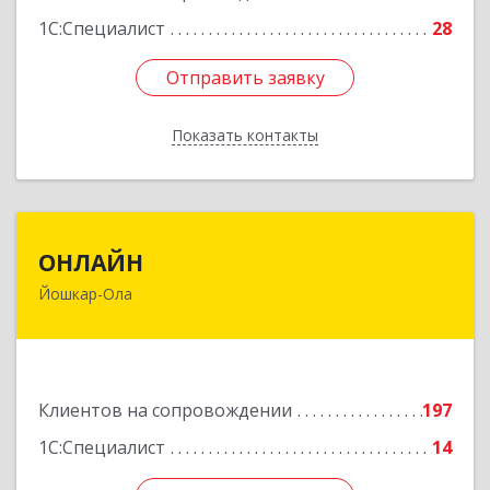
1С:Специалист
28
Отправить заявку
Отправить заявку
Показать контакты
Назад
ОНЛАЙН
ОНЛАЙН
Йошкар-Ола
424000, Марий Эл Респ, Йошкар-Ола г,
Комсомольская ул, дом № 132, пом.III
Подробнее
Клиентов на сопровождении
197
1С:Специалист
14