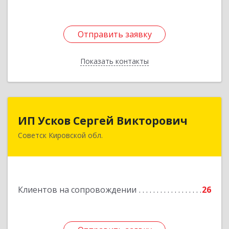
Отправить заявку
Отправить заявку
Показать контакты
Назад
ИП Усков Сергей Викторович
ИП Усков Сергей Викторович
Советск Кировской обл.
613340, Кировская обл, Советск г, Дружбы ул,
дом № 29
Подробнее
Клиентов на сопровождении
26