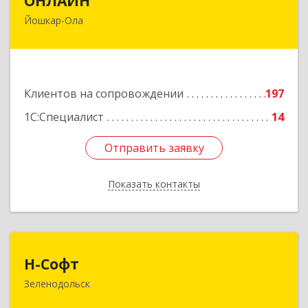
ОНЛАЙН
Йошкар-Ола
424000, Марий Эл Респ, Йошкар-Ола г,
Комсомольская ул, дом № 132, пом.III
Подробнее
Клиентов на сопровождении
197
1С:Специалист
14
Отправить заявку
Отправить заявку
Показать контакты
Назад
Н-Софт
Н-Софт
Зеленодольск
422521, Татарстан Респ (Татарстан),
Зеленодольский р-н, Зеленодольск г,