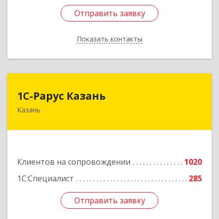
Отправить заявку
Отправить заявку
Показать контакты
Назад
1С-Рарус Казань
1С-Рарус Казань
Казань
420088, Татарстан Респ, Казань г, Победы пр-
кт, дом № 159
Подробнее
Клиентов на сопровождении
1020
1С:Специалист
285
Отправить заявку
Отправить заявку