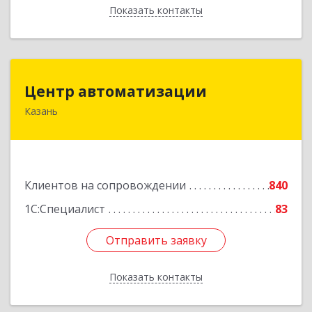
Показать контакты
Назад
Центр автоматизации
Центр автоматизации
Казань
420133, Татарстан Респ, Казань г, Ямашева пр-
кт, дом № 92
Подробнее
Клиентов на сопровождении
840
1С:Специалист
83
Отправить заявку
Отправить заявку
Показать контакты
Назад