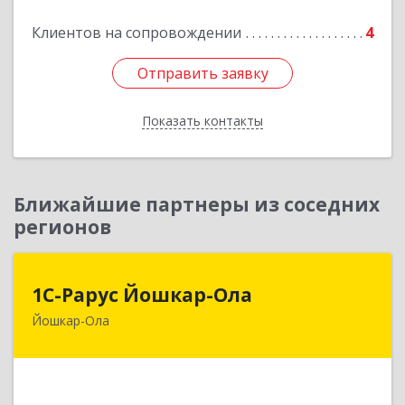
Подробнее
Клиентов на сопровождении
4
Отправить заявку
Отправить заявку
Показать контакты
Назад
Ближайшие партнеры из соседних
регионов
1С-Рарус Йошкар-Ола
1С-Рарус Йошкар-Ола
Йошкар-Ола
424004, Марий Эл Респ, Йошкар-Ола г, Волкова
ул, дом № 68
Подробнее