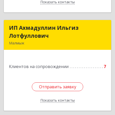
Показать контакты
Назад
ИП Ахмадуллин Ильгиз
ИП Ахмадуллин Ильгиз
Лотфуллович
Лотфуллович
Малмыж
612920, Кировская обл, г.Малмыж, ул.Ленина, 27
оф.1
Клиентов на сопровождении
7
Подробнее
Отправить заявку
Отправить заявку
Показать контакты
Назад