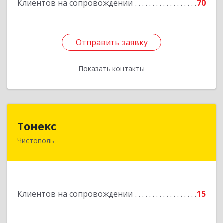
Клиентов на сопровождении
70
Отправить заявку
Отправить заявку
Показать контакты
Назад
Тонекс
Тонекс
Чистополь
422980, Татарстан Респ, Чистопольский р-н,
Чистополь г, К.Маркса ул, дом № 23, кв.10
Подробнее
Клиентов на сопровождении
15