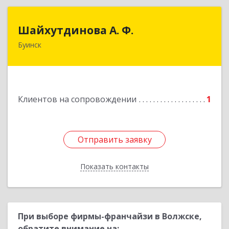
Шайхутдинова А. Ф.
Шайхутдинова А. Ф.
Буинск
РТ, г.Буинск, ул.Р.Люксембург, д.144Б
Подробнее
Клиентов на сопровождении
1
Отправить заявку
Отправить заявку
Показать контакты
Назад
При выборе фирмы-франчайзи в Волжске,
обратите внимание на: