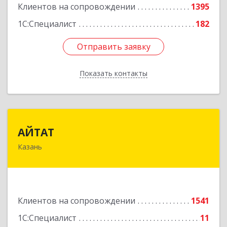
Клиентов на сопровождении
1395
1С:Специалист
182
Отправить заявку
Отправить заявку
Показать контакты
Назад
АЙТАТ
АЙТАТ
Казань
420097, Татарстан Респ, г.о. город Казань,
Казань г, Лейтенанта Шмидта ул, дом № 35А,
пом.203
Подробнее
Клиентов на сопровождении
1541
1С:Специалист
11