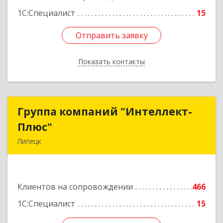
1С:Специалист
15
Отправить заявку
Отправить заявку
Показать контакты
Назад
Группа компаний "Интеллект-
Группа компаний "Интеллект-
Плюс"
Плюс"
Липецк
398024, Липецкая обл, Липецк г, Победы пл,
дом № 8, 306
Клиентов на сопровождении
466
Подробнее
1С:Специалист
15