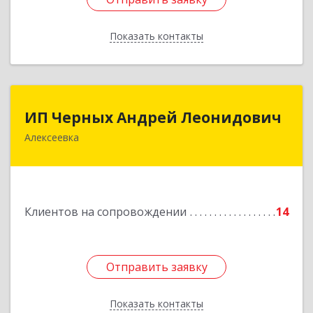
Показать контакты
Назад
ИП Черных Андрей Леонидович
ИП Черных Андрей Леонидович
Алексеевка
309850, Белгородская обл, Алексеевский р-н,
Алексеевка г, Совхозная ул, дом № 23, кв.2
Подробнее
Клиентов на сопровождении
14
Отправить заявку
Отправить заявку
Показать контакты
Назад