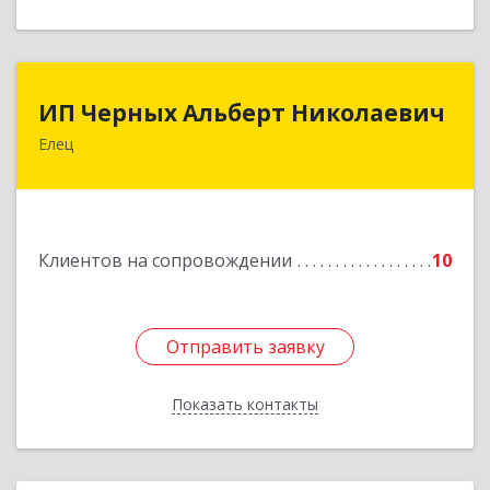
ИП Черных Альберт Николаевич
ИП Черных Альберт Николаевич
Елец
399771, Липецкая обл, Елец г, Н.Гусевой ул, 56А
Подробнее
Клиентов на сопровождении
10
Отправить заявку
Отправить заявку
Показать контакты
Назад