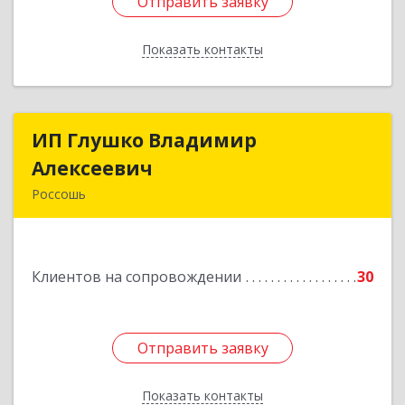
Отправить заявку
Отправить заявку
Показать контакты
Назад
ИП Глушко Владимир
ИП Глушко Владимир
Алексеевич
Алексеевич
Россошь
396650, Воронежская обл, Россошанский р-н,
Россошь г,ул Октябрьская 76 Г
Клиентов на сопровождении
30
Подробнее
Отправить заявку
Отправить заявку
Показать контакты
Назад