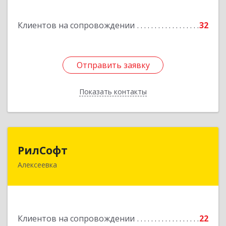
Подробнее
Клиентов на сопровождении
32
Отправить заявку
Отправить заявку
Показать контакты
Назад
РилСофт
РилСофт
Алексеевка
309850, Белгородская обл, Алексеевский р-н,
Алексеевка г, 1-й Мостовой пер, дом № 5А
Подробнее
Клиентов на сопровождении
22