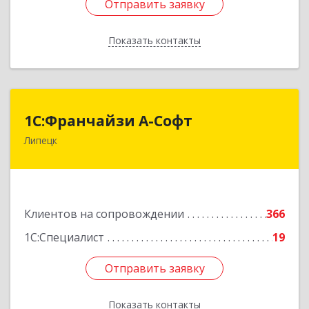
Отправить заявку
Отправить заявку
Показать контакты
Назад
1С:Франчайзи А-Софт
1С:Франчайзи А-Софт
Липецк
398059, Липецкая обл, Липецк г, Фрунзе ул,
дом № 27
Подробнее
Клиентов на сопровождении
366
1С:Специалист
19
Отправить заявку
Отправить заявку
Показать контакты
Назад