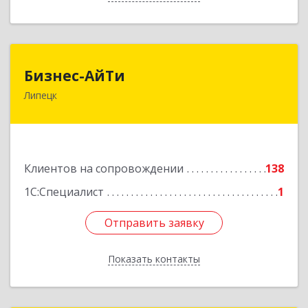
Бизнес-АйТи
Бизнес-АйТи
Липецк
398008, Липецкая обл, Липецк г, 50 лет НЛМК
ул, дом № 11, пом.18
Подробнее
Клиентов на сопровождении
138
1С:Специалист
1
Отправить заявку
Отправить заявку
Показать контакты
Назад