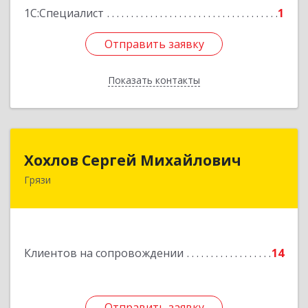
1С:Специалист
1
Отправить заявку
Отправить заявку
Показать контакты
Назад
Хохлов Сергей Михайлович
Хохлов Сергей Михайлович
Грязи
399059, Россия, Липецкая обл., г.Грязи,
ул.Рублева, д.31
Подробнее
Клиентов на сопровождении
14
Отправить заявку
Отправить заявку