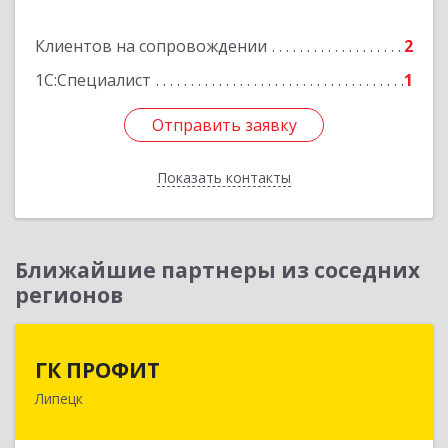
Подробнее
Клиентов на сопровождении
2
1С:Специалист
1
Отправить заявку
Отправить заявку
Показать контакты
Назад
Ближайшие партнеры из соседних
регионов
ГК ПРОФИТ
ГК ПРОФИТ
Липецк
398001, Липецкая обл, Липецк г, Советская ул,
дом № 66Б, пом.8