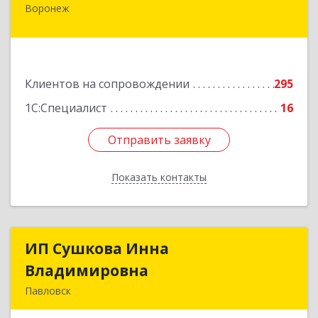
Воронеж
394006, Воронежская обл, Воронеж г,
Бахметьева ул, дом № 2Б, пом.I, офис 220
Подробнее
Клиентов на сопровождении
295
1С:Специалист
16
Отправить заявку
Отправить заявку
Показать контакты
Назад
ИП Сушкова Инна
ИП Сушкова Инна
Владимировна
Владимировна
Павловск
396420, Воронежская обл, Павловский р-н,