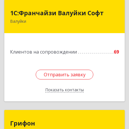
1С:Франчайзи Валуйки Софт
1С:Франчайзи Валуйки Софт
Валуйки
309996, Белгородская обл, Валуйки г, Горького,
дом № 21, кв.21
Подробнее
Клиентов на сопровождении
69
Отправить заявку
Отправить заявку
Показать контакты
Назад
Грифон
Грифон