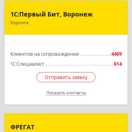
1С:Первый Бит, Воронеж
1С:Первый Бит, Воронеж
Воронеж
394006, Воронежская обл, Воронеж г, 20-летия
Октября ул, дом № 119, оф.711
Подробнее
Клиентов на сопровождении
4469
1С:Специалист
614
Отправить заявку
Отправить заявку
Показать контакты
Назад
ФРЕГАТ
ФРЕГАТ