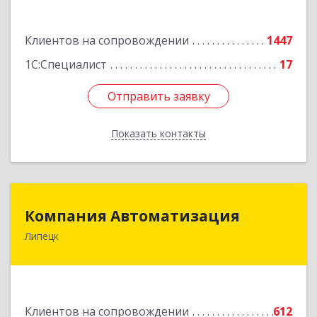
Подробнее
Клиентов на сопровождении
1447
1С:Специалист
17
Отправить заявку
Отправить заявку
Показать контакты
Назад
Компания Автоматизация
Компания Автоматизация
Липецк
398001, Липецкая обл, Липецк г, Победы пл,
дом № 8
Подробнее
Клиентов на сопровождении
612