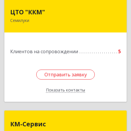
ЦТО "ККМ"
ЦТО "ККМ"
Семилуки
Подробнее
Клиентов на сопровождении
5
Отправить заявку
Отправить заявку
Показать контакты
Назад
КМ-Сервис
КМ-Сервис