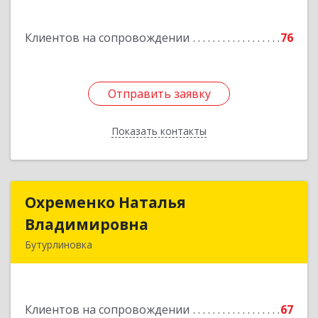
Павловск г, Цветочная ул, дом № 4/2
Клиентов на сопровождении
76
Подробнее
Отправить заявку
Отправить заявку
Показать контакты
Назад
Охременко Наталья
Охременко Наталья
Владимировна
Владимировна
Бутурлиновка
Подробнее
Клиентов на сопровождении
67