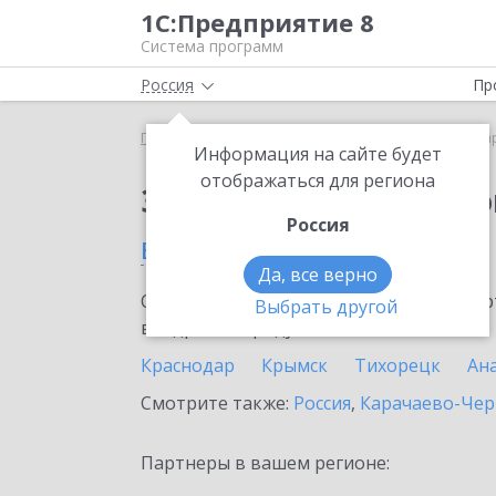
1С:Предприятие 8
Система программ
Россия
Пр
Главная
Сервисы ИТС
1С:Маркировка
1С:Ма
Информация на сайте будет
отображаться для региона
Заказать 1С:Маркиро
Россия
в Краснодарском крае
Да, все верно
Ознакомьтесь с информационными карт
Выбрать другой
внедрение продукта.
Краснодар
Крымск
Тихорецк
Ан
Смотрите также:
Россия
,
Карачаево-Чер
Партнеры в вашем регионе: