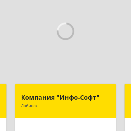
и
Компания "Инфо-Софт"
Компания "Инфо-Софт"
г
Лабинск
352500, Краснодарский край,
Лабинский р-н, Лабинск г,
,
Константинова ул, дом № 72
,
2