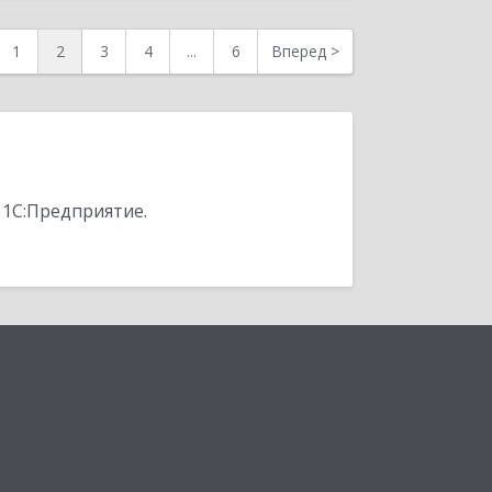
1
2
3
4
...
6
Вперед
>
 1С:Предприятие.