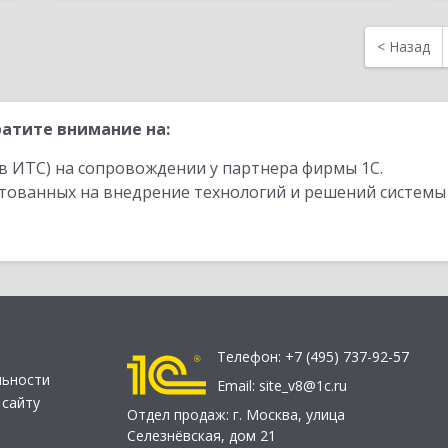
<
Назад
атите внимание на:
в ИТС) на сопровождении у партнера фирмы 1С.
стованных на внедрение технологий и решений системы
Телефон:
+7 (495) 737-92-57
льности
Email:
site_v8@1c.ru
 сайту
Отдел продаж:
г. Москва
,
улица
Селезнёвская, дом 21