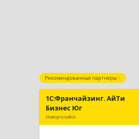
Рекомендованные партнеры
1С:Франчайзинг. АйТи
1С:Франчайзинг. АйТ
Бизнес Юг
Бизнес Ю
Новороссийск
353907, Краснодарский край
Новороссийск г, Видова ул, дом № 65
оф.