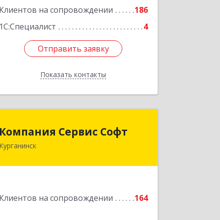
Подробнее
Клиентов на сопровождении
186
1С:Специалист
4
Отправить заявку
Отправить заявку
Показать контакты
Назад
Компания Сервис Софт
Компания Сервис Софт
Курганинск
352430, Краснодарский край,
Курганинск г, Розы Люксембург ул,
дом № 333
Подробнее
Клиентов на сопровождении
164