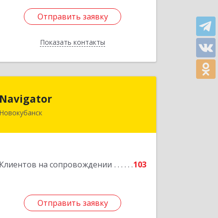
Отправить заявку
Отправить заявку
Показать контакты
Назад
Navigator
Navigator
Новокубанск
352240, Краснодарский край,
Новокубанск г, Пушкина ул, дом № 67
Подробнее
Клиентов на сопровождении
103
Отправить заявку
Отправить заявку