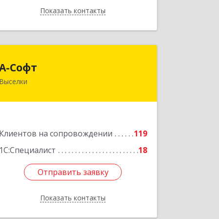
Показать контакты
Назад
А-Софт
А-Софт
Выселки
353100, Краснодарский край,
Выселковский район, Выселки ст-ца,
Степная ул, дом № 1
Подробнее
Клиентов на сопровождении
119
1С:Специалист
18
Отправить заявку
Отправить заявку
Показать контакты
Назад