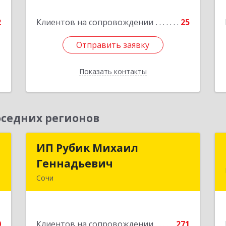
2
ул, дом № 53, кв.4
2
Клиентов на сопровождении
25
е
Подробнее
Отправить заявку
Отправить заявку
Показать контакты
Назад
седних регионов
р
ИП Рубик Михаил
ИП Рубик Михаил
Геннадьевич
Геннадьевич
,
Сочи
9
354003, Краснодарский край, Сочи г,
Макаренко ул, дом № 6/2
е
0
Клиентов на сопровождении
271
Подробнее