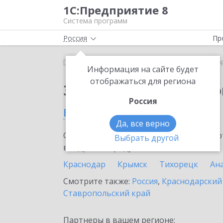
1С:Предприятие 8
Система программ
Россия
Пр
Главная
Сервисы ИТС
1С:Маркировка
1С:Ма
Информация на сайте будет
отображаться для региона
Заказать 1С:Маркиро
Россия
в Туапсе
Да, все верно
Ознакомьтесь с информационными карт
Выбрать другой
внедрение продукта.
Краснодар
Крымск
Тихорецк
Ан
Смотрите также:
Россия
,
Краснодарский
Ставропольский край
Партнеры в вашем регионе: