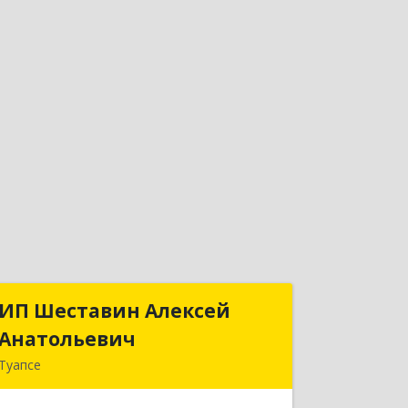
ИП Шеставин Алексей
ИП Шеставин Алексей
Анатольевич
Анатольевич
Туапсе
352800, Краснодарский край,
Туапсинский р-н, Туапсе г, Красных