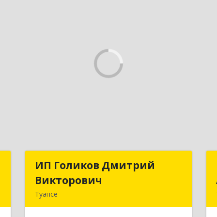
н
ИП Голиков Дмитрий
ИП Голиков Дмитрий
»
Викторович
Викторович
Туапсе
,
352803, Краснодарский край,
й
Туапсинский р-н, Туапсе г, Калараша