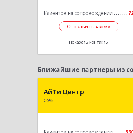
Армии ул, дом № 2
Клиентов на сопровождении
7
Подробне
Отправить заявку
Отправить заявку
Показать контакты
Назад
Ближайшие партнеры из со
АйТи Цент
АйТи Центр
Сочи
354000, Краснодарский край, Сочи
Московская ул, дом № 1
Подробне
Клиентов на сопровождении
56