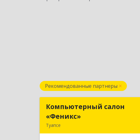
Рекомендованные партнеры
Компьютерный салон
Компьютерный сало
«Феникс»
«Феникс
Туапсе
352800, Краснодарский край
Туапсинский р-н, Туапсе г, Красно