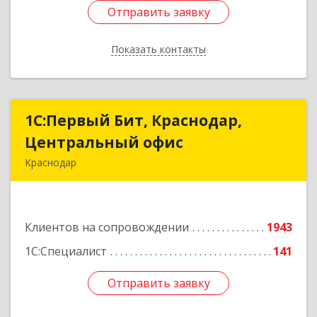
Отправить заявку
Отправить заявку
Показать контакты
Назад
1С:Первый Бит, Краснодар,
1С:Первый Бит, Краснодар,
Центральный офис
Центральный офис
Краснодар
350051, Краснодарский край, Краснодар г,
Монтажников ул, дом № 1/4, пом.3-12,14
Клиентов на сопровождении
1943
Подробнее
1С:Специалист
141
Отправить заявку
Отправить заявку