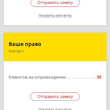
Отправить заявку
Отправить заявку
Показать контакты
Назад
Ваше право
Ваше право
Златоуст
456219, Челябинская обл, Златоуст г,
Молодежный кв-л, дом № 7, кв.136
Подробнее
Клиентов на сопровождении
55
Отправить заявку
Отправить заявку
Показать контакты
Назад