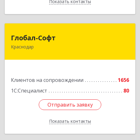
Показать контакты
Назад
Глобал-Софт
Глобал-Софт
Краснодар
350018, Краснодарский край, Краснодар г,
Сормовская ул, дом № 7
Подробнее
Клиентов на сопровождении
1656
1С:Специалист
80
Отправить заявку
Отправить заявку
Показать контакты
Назад