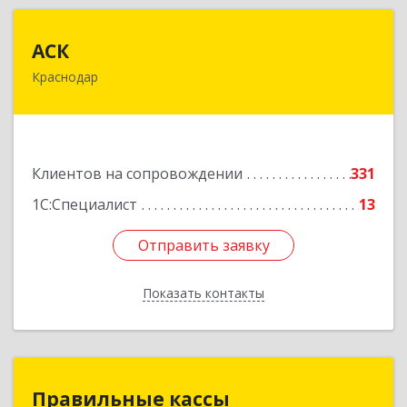
АСК
АСК
Краснодар
350900, Краснодарский край, Краснодар г,
Яхонтовая ул, дом № 2, оф.102
Подробнее
Клиентов на сопровождении
331
1С:Специалист
13
Отправить заявку
Отправить заявку
Показать контакты
Назад
Правильные кассы
Правильные кассы