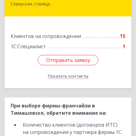
Северская станица
353240, Краснодарский край, Северская ст-ца,
Первомайская ул, дом № 28
Подробнее
Клиентов на сопровождении
15
1С:Специалист
1
Отправить заявку
Отправить заявку
Показать контакты
Назад
При выборе фирмы-франчайзи в
Тимашевске, обратите внимание на:
Количество клиентов (договоров ИТС)
на сопровождении у партнера фирмы 1С.