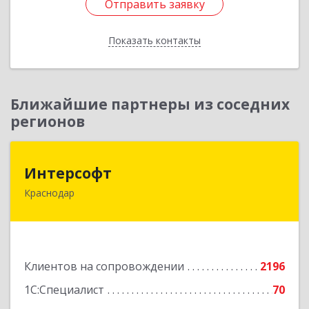
Отправить заявку
Отправить заявку
Показать контакты
Назад
Ближайшие партнеры из соседних
регионов
Интерсофт
Интерсофт
Краснодар
350020, Краснодарский край, Краснодар г,
Рашпилевская ул, дом № 179/1, оф.618
Подробнее
Клиентов на сопровождении
2196
1С:Специалист
70