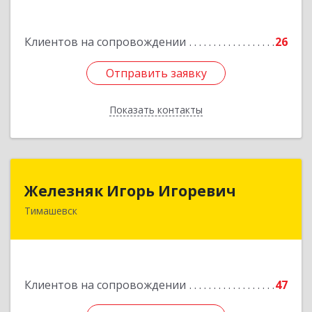
Подробнее
Клиентов на сопровождении
26
Отправить заявку
Отправить заявку
Показать контакты
Назад
Железняк Игорь Игоревич
Железняк Игорь Игоревич
Тимашевск
352700, Краснодарский край, Тимашевский р-н,
Тимашевск г, Смоленская ул, 42
Подробнее
Клиентов на сопровождении
47