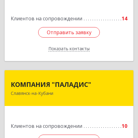
Подробнее
Клиентов на сопровождении
14
Отправить заявку
Отправить заявку
Показать контакты
Назад
КОМПАНИЯ "ПАЛАДИС"
КОМПАНИЯ "ПАЛАДИС"
Славянск-на-Кубани
353560, Краснодарский край, Славянский р-н,
Славянск-на-Кубани г, Краснофлотская ул, дом
№ 19, оф.1
Подробнее
Клиентов на сопровождении
10