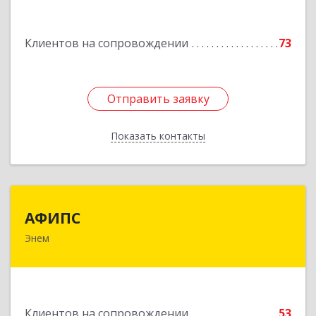
Подробнее
Клиентов на сопровождении
73
Отправить заявку
Отправить заявку
Показать контакты
Назад
АФИПС
АФИПС
Энем
385132, Адыгея Респ, Тахтамукайский р-н, Энем
пгт, Чкалова ул, дом № 13
Подробнее
Клиентов на сопровождении
53