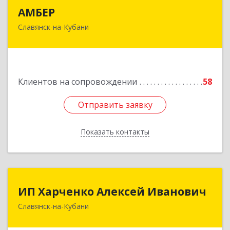
АМБЕР
АМБЕР
Славянск-на-Кубани
353562, Краснодарский край, Славянский р-н,
Славянск-на-Кубани г, Крупской ул, дом № 12
Подробнее
Клиентов на сопровождении
58
Отправить заявку
Отправить заявку
Показать контакты
Назад
ИП Харченко Алексей Иванович
ИП Харченко Алексей Иванович
Славянск-на-Кубани
353 579, Краснодарский край, ст.Петровская,
ул.Кирпичная д.32