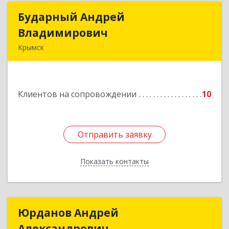
Бударный Андрей
Бударный Андрей
Владимирович
Владимирович
Крымск
353389, Краснодарский край, Крымск г,
Революционная ул, дом № 47
Клиентов на сопровождении
10
Подробнее
Отправить заявку
Отправить заявку
Показать контакты
Назад
Юрданов Андрей
Юрданов Андрей
Александрович
Александрович