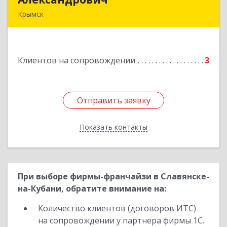
Крымск
353384 Краснодарский край г. Крымск ул.
Юбилейная 8
Клиентов на сопровождении
3
Подробнее
Отправить заявку
Отправить заявку
Показать контакты
Назад
При выборе фирмы-франчайзи в Славянске-
на-Кубани, обратите внимание на:
Количество клиентов (договоров ИТС)
на сопровождении у партнера фирмы 1С.