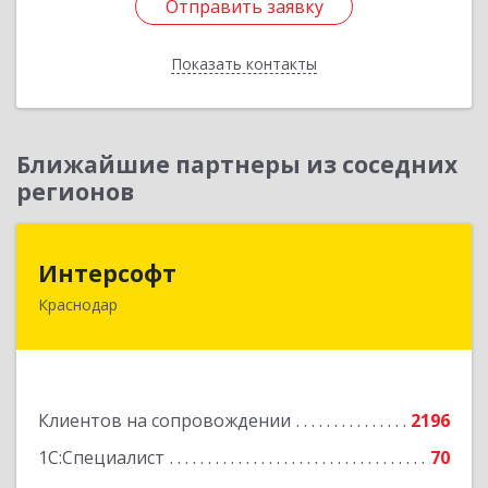
Отправить заявку
Отправить заявку
Показать контакты
Назад
Ближайшие партнеры из соседних
регионов
Интерсофт
Интерсофт
Краснодар
350020, Краснодарский край, Краснодар г,
Рашпилевская ул, дом № 179/1, оф.618
Подробнее
Клиентов на сопровождении
2196
1С:Специалист
70