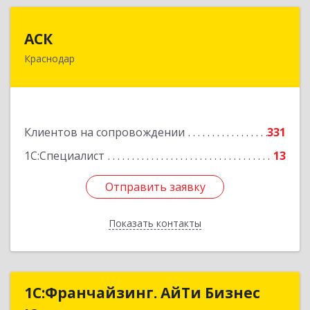
АСК
АСК
Краснодар
350900, Краснодарский край, Краснодар г,
Яхонтовая ул, дом № 2, оф.102
Подробнее
Клиентов на сопровождении
331
1С:Специалист
13
Отправить заявку
Отправить заявку
Показать контакты
Назад
1С:Франчайзинг. АйТи Бизнес
1С:Франчайзинг. АйТи Бизнес