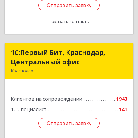
Отправить заявку
Отправить заявку
Показать контакты
Назад
1С:Первый Бит, Краснодар,
1С:Первый Бит, Краснодар,
Центральный офис
Центральный офис
Краснодар
350051, Краснодарский край, Краснодар г,
Монтажников ул, дом № 1/4, пом.3-12,14
Клиентов на сопровождении
1943
Подробнее
1С:Специалист
141
Отправить заявку
Отправить заявку