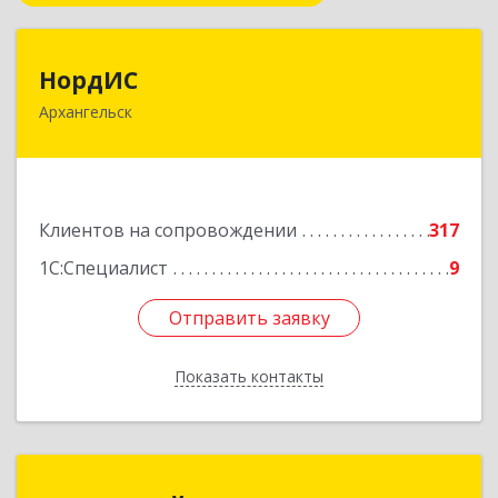
НордИС
НордИС
Архангельск
163071, Архангельская обл, Архангельск г,
Гайдара ул, дом № 55, оф.18
Подробнее
Клиентов на сопровождении
317
1С:Специалист
9
Отправить заявку
Отправить заявку
Показать контакты
Назад
1С:Франчайзи "ЛИНК-сервис"