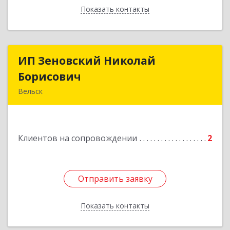
Показать контакты
Назад
ИП Зеновский Николай
ИП Зеновский Николай
Борисович
Борисович
Вельск
165150, Архангельская обл, Вельский р-н,
Лукинская д, Надежды ул, дом № 6
Клиентов на сопровождении
2
Подробнее
Отправить заявку
Отправить заявку
Показать контакты
Назад