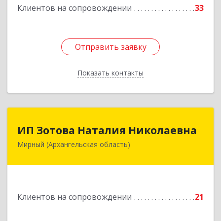
Клиентов на сопровождении
33
Отправить заявку
Отправить заявку
Показать контакты
Назад
ИП Зотова Наталия Николаевна
ИП Зотова Наталия Николаевна
Мирный (Архангельская область)
164170, г.Мирный, Архангельской обл.,
ул.Советская, д.8, кв.80
Подробнее
Клиентов на сопровождении
21