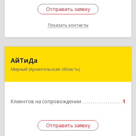
Отправить заявку
Отправить заявку
Показать контакты
Назад
АйТиДа
АйТиДа
Мирный (Архангельская область)
164170, Архангельская обл, Мирный г,
Космонавтов ул, дом № 12, оф.55
Подробнее
Клиентов на сопровождении
1
Отправить заявку
Отправить заявку