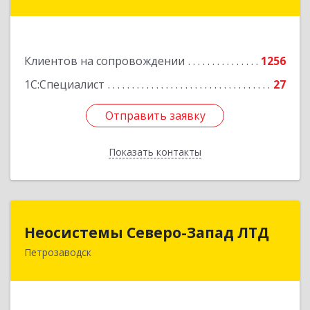
ул, дом № 10
Подробнее
Клиентов на сопровождении
1256
1С:Специалист
27
Отправить заявку
Отправить заявку
Показать контакты
Назад
Неосистемы Северо-Запад ЛТД
Неосистемы Северо-Запад ЛТД
Петрозаводск
185001, Карелия Респ, Петрозаводск г,
Первомайский (Первомайский р-н) пр-кт, дом
№ 54, пом.27