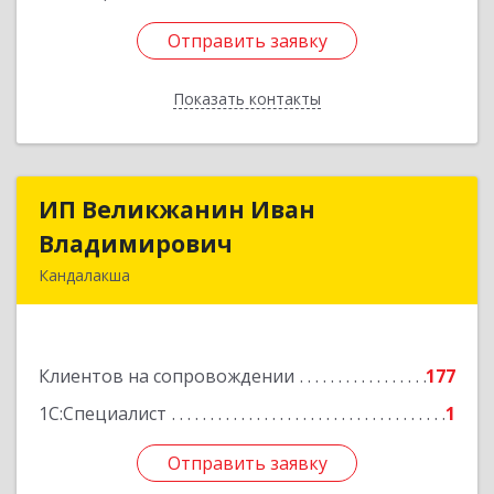
Отправить заявку
Отправить заявку
Показать контакты
Назад
ИП Великжанин Иван
ИП Великжанин Иван
Владимирович
Владимирович
Кандалакша
184046, Мурманская обл, Кандалакша г,
Наймушина ул, дом № 16, кв.37
Клиентов на сопровождении
177
Подробнее
1С:Специалист
1
Отправить заявку
Отправить заявку