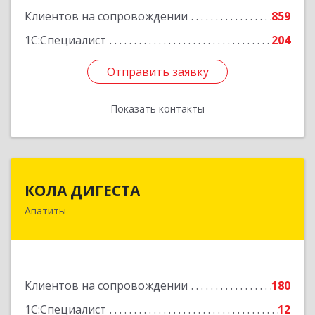
Подробнее
Клиентов на сопровождении
859
1С:Специалист
204
Отправить заявку
Отправить заявку
Показать контакты
Назад
КОЛА ДИГЕСТА
КОЛА ДИГЕСТА
Апатиты
184209, Мурманская обл, Апатиты г,
Космонавтов ул, дом № 17
Подробнее
Клиентов на сопровождении
180
1С:Специалист
12