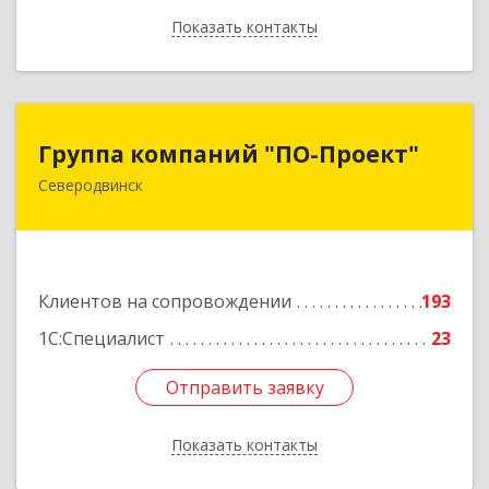
Показать контакты
Назад
Группа компаний "ПО-Проект"
Группа компаний "ПО-Проект"
Северодвинск
164500, Архангельская обл, Северодвинск г,
Бойчука ул, дом № 3, оф.401
Подробнее
Клиентов на сопровождении
193
1С:Специалист
23
Отправить заявку
Отправить заявку
Показать контакты
Назад