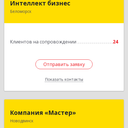
Интеллект бизнес
Беломорск
г. Беломорск, Портовое шоссе, д.1
Подробнее
Клиентов на сопровождении
24
Отправить заявку
Отправить заявку
Показать контакты
Назад
Компания «Мастер»
Компания «Мастер»
Новодвинск
164902, Архангельская обл, Новодвинск г,