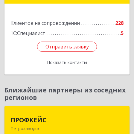
оф.13
Подробнее
Клиентов на сопровождении
228
1С:Специалист
5
Отправить заявку
Отправить заявку
Показать контакты
Назад
Ближайшие партнеры из соседних
регионов
ПРОФКЕЙС
ПРОФКЕЙС
Петрозаводск
185035, Карелия Респ, Петрозаводск г, Красная