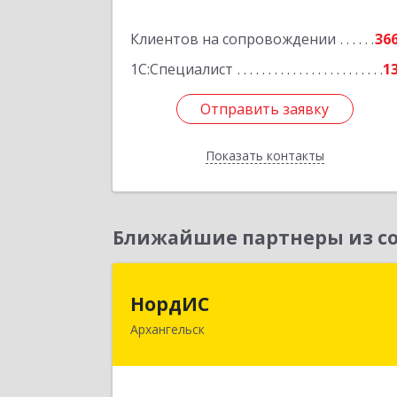
Подробне
Клиентов на сопровождении
36
1С:Специалист
1
Отправить заявку
Отправить заявку
Показать контакты
Назад
Ближайшие партнеры из со
НордИ
НордИС
Архангельск
163071, Архангельская обл
Архангельск г, Гайдара ул, дом № 55
оф.1