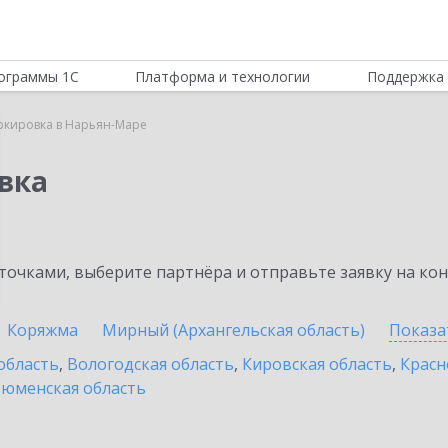
ограммы 1С
Платформа и технологии
Поддержка 
ркировка в Нарьян-Маре
вка
очками, выберите партнёра и отправьте заявку на ко
Коряжма
Мирный (Архангельская область)
Показа
область
,
Вологодская область
,
Кировская область
,
Красн
юменская область