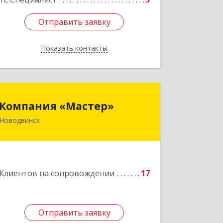
Отправить заявку
Отправить заявку
Показать контакты
Назад
Компания «Мастер»
Компания «Мастер»
Новодвинск
164902, Архангельская обл,
Новодвинск г, Космонавтов ул, дом
№ 6, пом.1
Подробнее
Клиентов на сопровождении
17
Отправить заявку
Отправить заявку