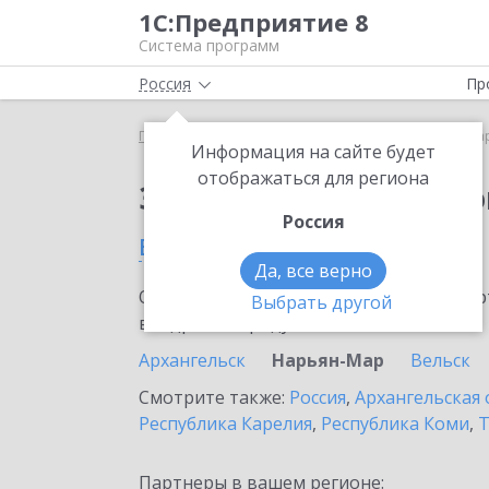
1С:Предприятие 8
Система программ
Россия
Пр
Главная
Сервисы ИТС
1С:Маркировка
1С:Ма
Информация на сайте будет
отображаться для региона
Заказать 1С:Маркиро
Россия
в Нарьян-Маре
Да, все верно
Ознакомьтесь с информационными карт
Выбрать другой
внедрение продукта.
Архангельск
Нарьян-Мар
Вельск
Смотрите также:
Россия
,
Архангельская 
Республика Карелия
,
Республика Коми
,
Т
Партнеры в вашем регионе: