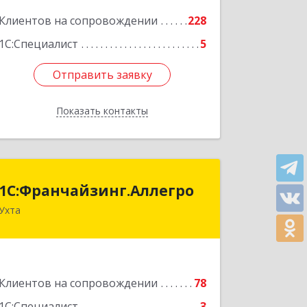
Подробнее
Клиентов на сопровождении
228
1С:Специалист
5
Отправить заявку
Отправить заявку
Показать контакты
Назад
1С:Франчайзинг.Аллегро
1С:Франчайзинг.Аллегро
Ухта
169304, Коми Респ, Ухта г, Чернова ул,
дом № 33, кв.49
Подробнее
Клиентов на сопровождении
78
1С:Специалист
3