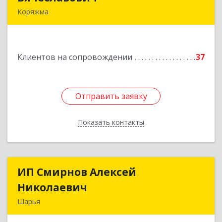
Коряжма
165650, Архангельская обл, Коряжма г,
Набережная им Н.Островского ул, дом № 38
Клиентов на сопровождении
37
Подробнее
Отправить заявку
Отправить заявку
Показать контакты
Назад
ИП Смирнов Алексей
ИП Смирнов Алексей
Николаевич
Николаевич
Шарья
Подробнее