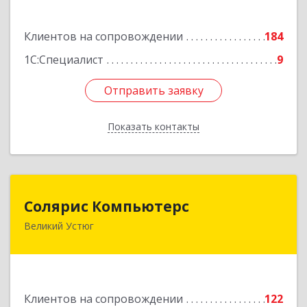
Подробнее
Клиентов на сопровождении
184
1С:Специалист
9
Отправить заявку
Отправить заявку
Показать контакты
Назад
Солярис Компьютерс
Солярис Компьютерс
Великий Устюг
162390, Вологодская обл, Великий Устюг г,
Виноградова ул, дом № 87
Подробнее
Клиентов на сопровождении
122