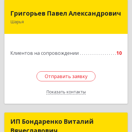
Григорьев Павел Александрович
Григорьев Павел Александрович
Шарья
157505, Костромская область, город Шарья,
улица Краснухина, дом 6.
Подробнее
Клиентов на сопровождении
10
Отправить заявку
Отправить заявку
Показать контакты
Назад
ИП Бондаренко Виталий
ИП Бондаренко Виталий
Вячеславович
Вячеславович