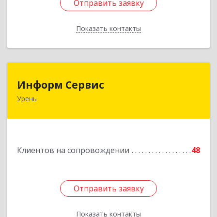
Отправить заявку
Отправить заявку
Показать контакты
Назад
Информ Сервис
Информ Сервис
Урень
606800, Нижегородская обл, Уренский р-н,
Урень г, Ленина ул, дом № 95 А
Подробнее
Клиентов на сопровождении
48
Отправить заявку
Отправить заявку
Показать контакты
Назад