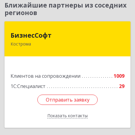
Ближайшие партнеры из соседних
регионов
БизнесСофт
БизнесСофт
Кострома
156016, Костромская обл, Кострома г,
Профсоюзная ул, дом № 14а, пом.1, каб. 3
Подробнее
Клиентов на сопровождении
1009
1С:Специалист
29
Отправить заявку
Отправить заявку
Показать контакты
Назад