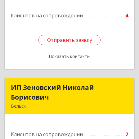
Клиентов на сопровождении
4
Отправить заявку
Отправить заявку
Показать контакты
Назад
ИП Зеновский Николай
ИП Зеновский Николай
Борисович
Борисович
Вельск
165150, Архангельская обл, Вельский р-н,
Лукинская д, Надежды ул, дом № 6
Клиентов на сопровождении
2
Подробнее