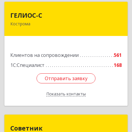
ГЕЛИОС-С
ГЕЛИОС-С
Кострома
156026, Костромская обл, г.о. город Кострома,
Кострома г, Советская ул, дом № 136а
Подробнее
Клиентов на сопровождении
561
1С:Специалист
168
Отправить заявку
Отправить заявку
Показать контакты
Назад
Советник
Советник