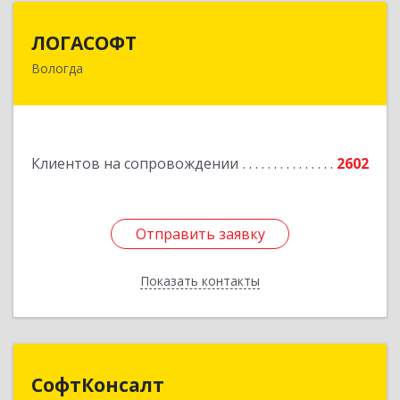
ЛОГАСОФТ
ЛОГАСОФТ
Вологда
160002, Вологодская обл, Вологда г, Гагарина
ул, дом № 26, пом.3
Подробнее
Клиентов на сопровождении
2602
Отправить заявку
Отправить заявку
Показать контакты
Назад
СофтКонсалт
СофтКонсалт