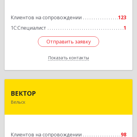
Подробнее
Клиентов на сопровождении
123
1С:Специалист
1
Отправить заявку
Отправить заявку
Показать контакты
Назад
ВЕКТОР
ВЕКТОР
Вельск
165150, Архангельская обл, Вельский р-н,
Вельск г, Конева ул, дом № 16А, строение 2
Подробнее
Клиентов на сопровождении
98