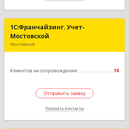
1С:Франчайзинг. Учет-
1С:Франчайзинг. Учет-
Мостовской
Мостовской
Мостовской
352570, Краснодарский край, Мостовский р-н,
Мостовской пгт, Производственная ул, дом №
58, корпус 1
Клиентов на сопровождении
18
Подробнее
Отправить заявку
Отправить заявку
Показать контакты
Назад