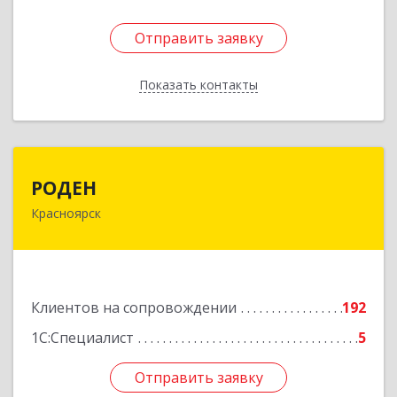
Отправить заявку
Отправить заявку
Показать контакты
Назад
РОДЕН
РОДЕН
Красноярск
660064, Красноярский край, Красноярск г, им
Академика Вавилова ул, дом № 1, оф.2-23
Подробнее
Клиентов на сопровождении
192
1С:Специалист
5
Отправить заявку
Отправить заявку