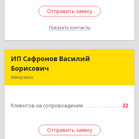
Отправить заявку
Отправить заявку
Показать контакты
Назад
ИП Сафронов Василий
ИП Сафронов Василий
Борисович
Борисович
Минусинск
662608, Красноярский край, Минусинск г,
Пушкина ул, дом № 8, кв.2
Клиентов на сопровождении
22
Подробнее
Отправить заявку
Отправить заявку