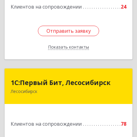
Клиентов на сопровождении
24
Отправить заявку
Отправить заявку
Показать контакты
Назад
1С:Первый Бит, Лесосибирск
1С:Первый Бит, Лесосибирск
Лесосибирск
662544, Красноярский край, Лесосибирск г,
Привокзальная ул, дом № 12, оф.216
Подробнее
Клиентов на сопровождении
78