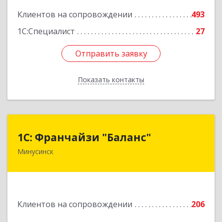
Клиентов на сопровождении
493
1С:Специалист
27
Отправить заявку
Отправить заявку
Показать контакты
Назад
1С: Франчайзи "Баланс"
1С: Франчайзи "Баланс"
Минусинск
662610, Красноярский край, Минусинск г,
Абаканская ул, дом № 43а, пом.14
Подробнее
Клиентов на сопровождении
206