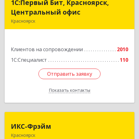
1С:Первый Бит, Красноярск,
1С:Первый Бит, Красноярск,
Центральный офис
Центральный офис
Красноярск
660017, Красноярский край, Красноярск г,
Диктатуры пролетариата ул, дом № 32
Клиентов на сопровождении
2010
Подробнее
1С:Специалист
110
Отправить заявку
Отправить заявку
Показать контакты
Назад
ИКС-Фрэйм
ИКС-Фрэйм
Красноярск
660077, Красноярский край, Красноярск г,