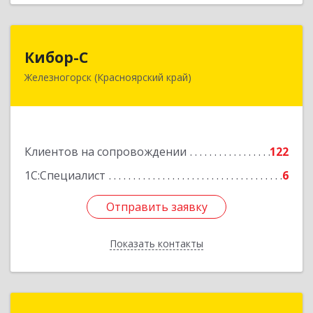
Кибор-С
Кибор-С
Железногорск (Красноярский край)
662973, Красноярский край, Железногорск г,
Белорусская ул, дом № 30 Б, пом.16
Подробнее
Клиентов на сопровождении
122
1С:Специалист
6
Отправить заявку
Отправить заявку
Показать контакты
Назад