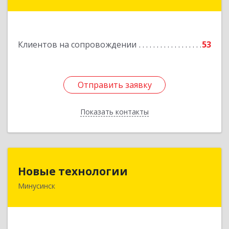
Восточный район, дом № 21А
Подробнее
Клиентов на сопровождении
53
Отправить заявку
Отправить заявку
Показать контакты
Назад
Новые технологии
Новые технологии
Минусинск
662606, Красноярский край, Минусинск г,
Абаканская ул, дом № 44, корпус Б
Подробнее