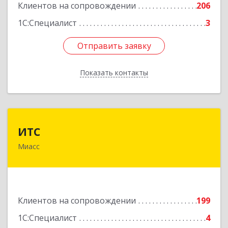
Клиентов на сопровождении
206
1С:Специалист
3
Отправить заявку
Отправить заявку
Показать контакты
Назад
ИТС
ИТС
Миасс
456300, Челябинская обл, Миасс г, Романенко
ул, дом № 50б
Подробнее
Клиентов на сопровождении
199
1С:Специалист
4