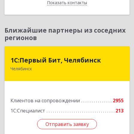
Показать контакты
Назад
Ближайшие партнеры из соседних
регионов
1С:Первый Бит, Челябинск
1С:Первый Бит, Челябинск
Челябинск
454084, Челябинская обл, Челябинск г,
Каслинская ул, дом № 77, оф.109
Подробнее
Клиентов на сопровождении
2955
1С:Специалист
213
Отправить заявку
Отправить заявку