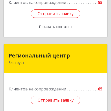
Клиентов на сопровождении
55
Отправить заявку
Отправить заявку
Показать контакты
Назад
Региональный центр
Региональный центр
Златоуст
456227, Челябинская обл, Златоуст г, Мира пр-
кт, дом № 21
Подробнее
Клиентов на сопровождении
65
Отправить заявку
Отправить заявку