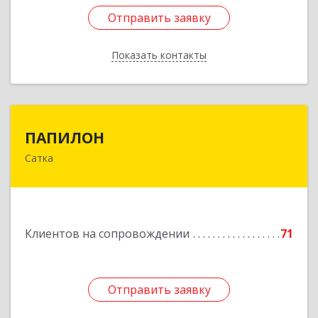
Отправить заявку
Отправить заявку
Показать контакты
Назад
ПАПИЛОН
ПАПИЛОН
Сатка
456910, Челябинская обл, Саткинский р-н, г
Сатка, ул Индустриальная, д.18
Подробнее
Клиентов на сопровождении
71
Отправить заявку
Отправить заявку