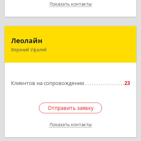
Показать контакты
Назад
Леолайн
Леолайн
Верхний Уфалей
456800, Челябинская обл, Верхний Уфалей г,
Ленина ул, дом № 147
Подробнее
Клиентов на сопровождении
23
Отправить заявку
Отправить заявку
Показать контакты
Назад