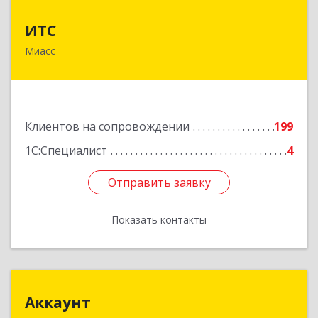
ИТС
ИТС
Миасс
456300, Челябинская обл, Миасс г, Романенко
ул, дом № 50б
Подробнее
Клиентов на сопровождении
199
1С:Специалист
4
Отправить заявку
Отправить заявку
Показать контакты
Назад
Аккаунт
Аккаунт