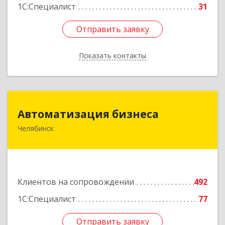
1С:Специалист
31
Отправить заявку
Отправить заявку
Показать контакты
Назад
Автоматизация бизнеса
Автоматизация бизнеса
Челябинск
454018, Челябинская обл, Челябинский г.о.,
Челябинск г, вн.р-н Калининский, Братьев
Кашириных ул, дом № 54А, пом.6
Подробнее
Клиентов на сопровождении
492
1С:Специалист
77
Отправить заявку
Отправить заявку