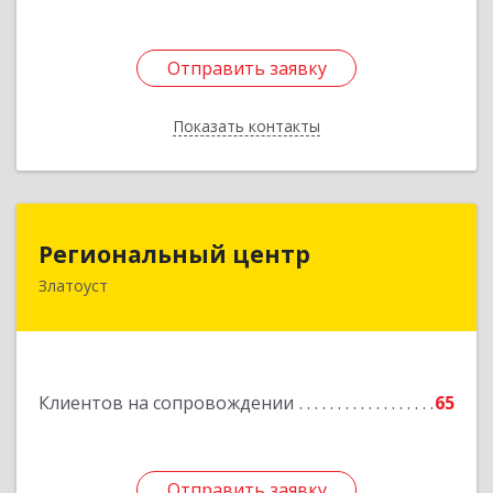
Отправить заявку
Отправить заявку
Показать контакты
Назад
Региональный центр
Региональный центр
Златоуст
456227, Челябинская обл, Златоуст г, Мира пр-
кт, дом № 21
Подробнее
Клиентов на сопровождении
65
Отправить заявку
Отправить заявку