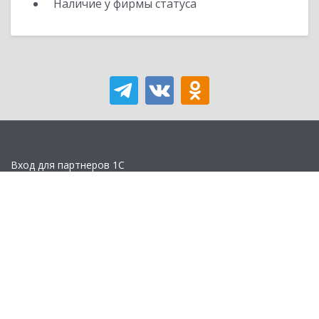
Наличие у фирмы статуса
Вход для партнеров 1С
Учебная версия
Стать партнером
Политика конфиденциальности
Замечания по сайту
Другие сайты
Телефон:
+7 (495) 737-92-57