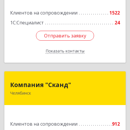
Подробнее
Клиентов на сопровождении
1522
1С:Специалист
24
Отправить заявку
Отправить заявку
Показать контакты
Назад
Компания "Сканд"
Компания "Сканд"
Челябинск
454091, Челябинская обл, Челябинск г,
Революции пл, дом № 7, оф.1.16
Подробнее
Клиентов на сопровождении
912