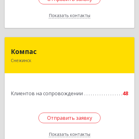
Показать контакты
Назад
Компас
Компас
Снежинск
456776, Челябинская обл, Снежинск г,
Комсомольская ул, дом № 12, кв.71
Подробнее
Клиентов на сопровождении
48
Отправить заявку
Отправить заявку
Показать контакты
Назад