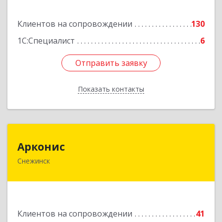
Подробнее
Клиентов на сопровождении
130
1С:Специалист
6
Отправить заявку
Отправить заявку
Показать контакты
Назад
Арконис
Арконис
Снежинск
456773, Челябинская обл, Снежинск г,
Захаренкова ул, дом № 1
Подробнее
Клиентов на сопровождении
41