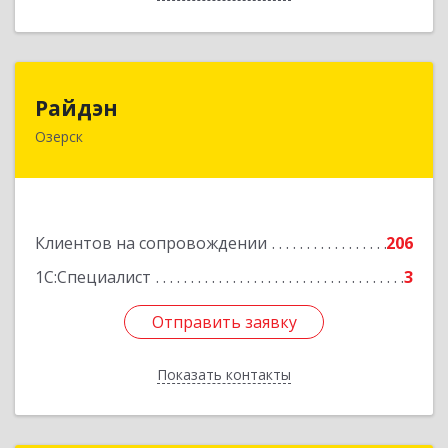
Райдэн
Райдэн
Озерск
456783, Челябинская обл, Озерск г, Ленина пр-
кт, дом № 90
Подробнее
Клиентов на сопровождении
206
1С:Специалист
3
Отправить заявку
Отправить заявку
Показать контакты
Назад