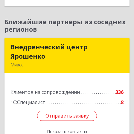
Ближайшие партнеры из соседних
регионов
Внедренческий центр
Внедренческий центр
Ярошенко
Ярошенко
Миасс
456300, Челябинская обл, Миасс г, Романенко
ул, дом № 97
Клиентов на сопровождении
336
Подробнее
1С:Специалист
8
Отправить заявку
Отправить заявку
Показать контакты
Назад