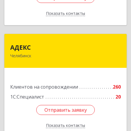
Показать контакты
Назад
АДЕКС
АДЕКС
Челябинск
454080, Челябинская обл, Челябинск г, Смирных
ул, дом № 15А, пом.51
Подробнее
Клиентов на сопровождении
260
1С:Специалист
20
Отправить заявку
Отправить заявку
Показать контакты
Назад