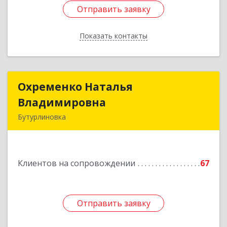
Отправить заявку
Отправить заявку
Показать контакты
Назад
Охременко Наталья
Охременко Наталья
Владимировна
Владимировна
Бутурлиновка
Подробнее
Клиентов на сопровождении
67
Отправить заявку
Отправить заявку