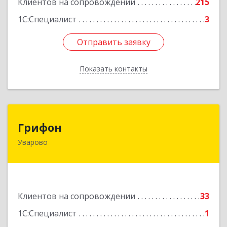
Клиентов на сопровождении
215
1С:Специалист
3
Отправить заявку
Отправить заявку
Показать контакты
Назад
Грифон
Грифон
Уварово
393461, Тамбовская обл, Уварово г, Южная ул,
дом № 40А
Подробнее
Клиентов на сопровождении
33
1С:Специалист
1