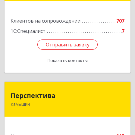
Подробнее
Клиентов на сопровождении
707
1С:Специалист
7
Отправить заявку
Отправить заявку
Показать контакты
Назад
Перспектива
Перспектива
Камышин
403850, Волгоградская обл, Камышин г,
Леонова ул, дом № 26
Подробнее