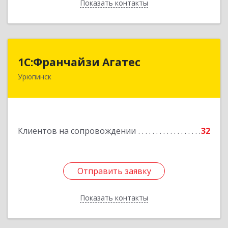
Показать контакты
Назад
1С:Франчайзи Агатес
1С:Франчайзи Агатес
Урюпинск
403113, Волгоградская обл, Урюпинск г, Ленина
пр-кт, дом № 90а
Подробнее
Клиентов на сопровождении
32
Отправить заявку
Отправить заявку
Показать контакты
Назад