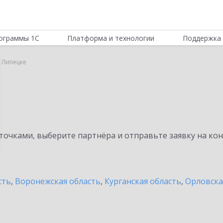
ограммы 1С
Платформа и технологии
Поддержка 
в Липецке
очками, выберите партнёра и отправьте заявку на ко
сть
,
Воронежская область
,
Курганская область
,
Орловска