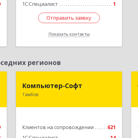
9
1С:Специалист
1
Отправить заявку
Отправить заявку
Показать контакты
Назад
седних регионов
ж
Компьютер-Софт
Компьютер-Софт
Тамбов
,
392000, Тамбовская обл, Тамбов г,
,
Советская ул, дом № 191
1
Подробнее
е
9
Клиентов на сопровождении
621
3
1С:Специалист
14