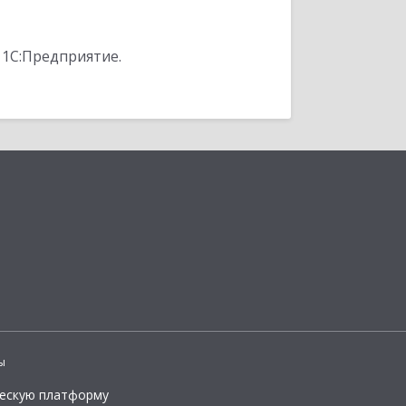
 1С:Предприятие.
ы
ческую платформу