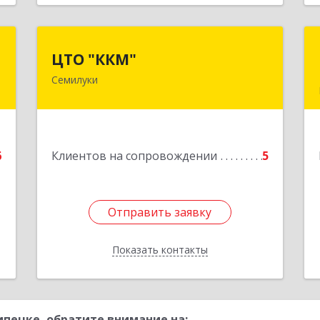
с
ЦТО "ККМ"
ЦТО "ККМ"
Семилуки
,
Подробнее
5
е
6
Клиентов на сопровождении
5
Отправить заявку
Отправить заявку
Показать контакты
Назад
пецке, обратите внимание на: