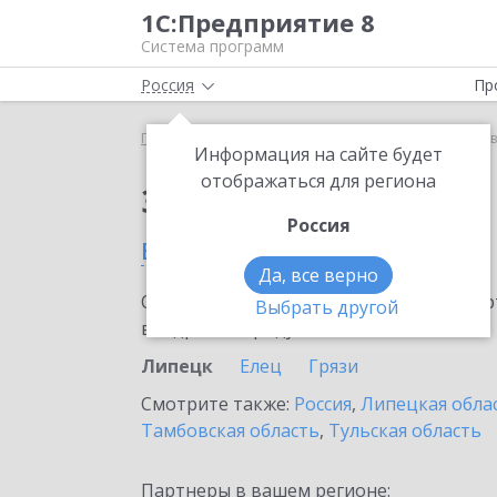
1С:Предприятие 8
Система программ
Россия
Пр
Главная
Сервисы ИТС
1С:Лизинг
1С:Лизинг 
Информация на сайте будет
отображаться для региона
Заказать 1С:Лизинг
Россия
в Липецке
Да, все верно
Ознакомьтесь с информационными карт
Выбрать другой
внедрение продукта.
Липецк
Елец
Грязи
Смотрите также:
Россия
,
Липецкая обла
Тамбовская область
,
Тульская область
Партнеры в вашем регионе: