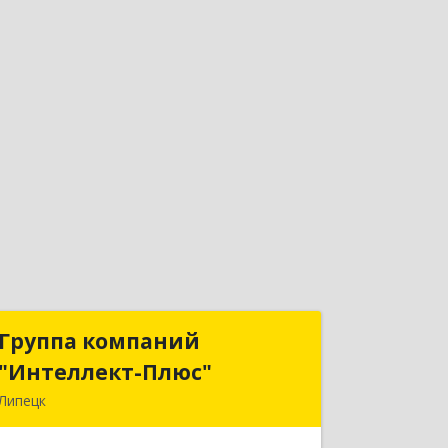
Группа компаний
Группа компаний
"Интеллект-Плюс"
"Интеллект-Плюс"
Липецк
398024, Липецкая обл, Липецк г,
Победы пл, дом № 8, 306