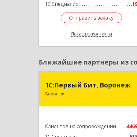
1С:Специалист
1
Отправить заявку
Отправить заявку
Показать контакты
Назад
Ближайшие партнеры из со
1С:Первый Бит, Вороне
1С:Первый Бит, Воронеж
Воронеж
394006, Воронежская обл, Воронеж г
20-летия Октября ул, дом № 119
оф.71
Подробне
Клиентов на сопровождении
446
1С:Специалист
61