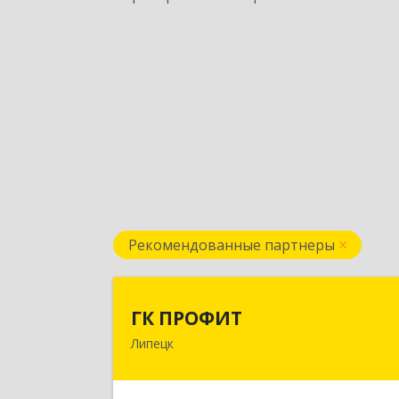
Рекомендованные партнеры
ГК ПРОФИ
ГК ПРОФИТ
Липецк
398001, Липецкая обл, Липецк г
Советская ул, дом № 66Б, пом.