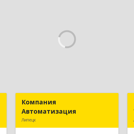
Т
Компания
Компания
Автоматизация
Автоматизация
,
Липецк
8
398001, Липецкая обл, Липецк г,
Победы пл, дом № 8