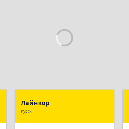
"
Лайнкор
Лайнкор
Курск
,
305021, Курская обл, Курск г, Победы
1
пр-кт, дом № 10, оф.№64