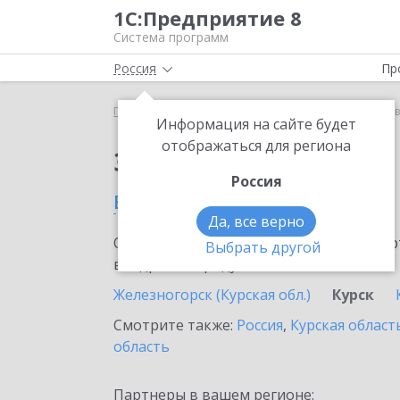
1С:Предприятие 8
Система программ
Россия
Пр
Главная
Сервисы ИТС
1С:Лизинг
1С:Лизинг в
Информация на сайте будет
отображаться для региона
Заказать 1С:Лизинг
Россия
в Курске
Да, все верно
Ознакомьтесь с информационными карт
Выбрать другой
внедрение продукта.
Железногорск (Курская обл.)
Курск
Смотрите также:
Россия
,
Курская област
область
Партнеры в вашем регионе: