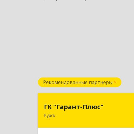
Рекомендованные партнеры
ГК "Гарант-Плюс
ГК "Гарант-Плюс"
Курск
305035, Курская обл, Курск г
Овечкина ул, дом № 14, пом.