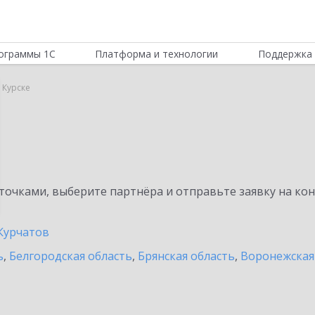
ограммы 1С
Платформа и технологии
Поддержка 
 Курске
очками, выберите партнёра и отправьте заявку на ко
Курчатов
ь
,
Белгородская область
,
Брянская область
,
Воронежская