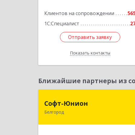
Подробне
Клиентов на сопровождении
56
1С:Специалист
2
Отправить заявку
Отправить заявку
Показать контакты
Назад
Ближайшие партнеры из со
Софт-Юнио
Софт-Юнион
Белгород
308014, Белгородская обл, Белгород г
Садовая ул, дом № 3а, оф.4/