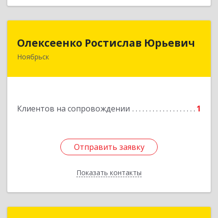
Олексеенко Ростислав Юрьевич
Олексеенко Ростислав Юрьевич
Ноябрьск
629804, Ямало-Ненецкий АО, Ноябрьск г,
УТАДС п, дом № 84, кв.2
Подробнее
Клиентов на сопровождении
1
Отправить заявку
Отправить заявку
Показать контакты
Назад