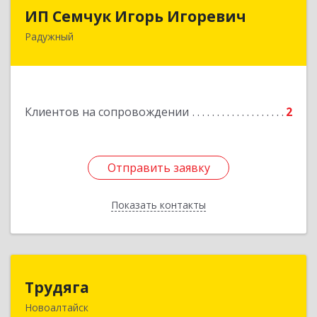
ИП Семчук Игорь Игоревич
ИП Семчук Игорь Игоревич
Радужный
628464, ХМАО-Югра, г. Радужный, 1 мкн.,
строение 43
Подробнее
Клиентов на сопровождении
2
Отправить заявку
Отправить заявку
Показать контакты
Назад
Трудяга
Трудяга
Новоалтайск
658080, Алтайский край, Новоалтайск г,