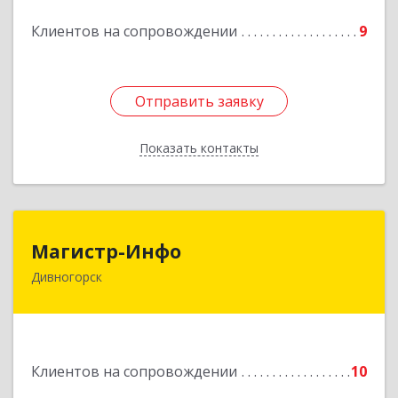
Подробнее
Клиентов на сопровождении
9
Отправить заявку
Отправить заявку
Показать контакты
Назад
Магистр-Инфо
Магистр-Инфо
Дивногорск
663090 Красноярский край Дивногорск г
Бочкина ул дом № 23
Подробнее
Клиентов на сопровождении
10