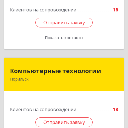
Подробнее
Клиентов на сопровождении
16
Отправить заявку
Отправить заявку
Показать контакты
Назад
Компьютерные технологии
Компьютерные технологии
Норильск
663302, Красноярский край, Норильск г,
Комсомольская ул, дом № 48А, кв.55
Подробнее
Клиентов на сопровождении
18
Отправить заявку
Отправить заявку