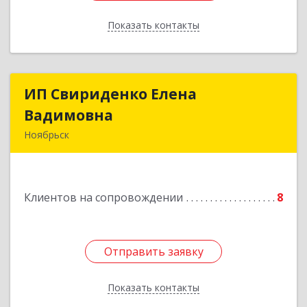
Показать контакты
Назад
ИП Свириденко Елена
ИП Свириденко Елена
Вадимовна
Вадимовна
Ноябрьск
629805, ЯНАО, Тюменская обл., г Ноябрьск,
ул.Магистральная д.65 ,кв.23
Клиентов на сопровождении
8
Подробнее
Отправить заявку
Отправить заявку
Показать контакты
Назад