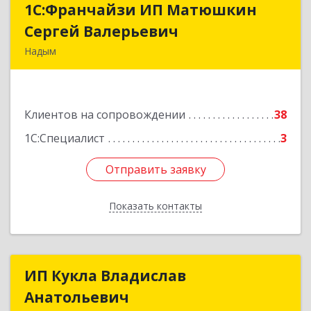
1С:Франчайзи ИП Матюшкин
1С:Франчайзи ИП Матюшкин
Сергей Валерьевич
Сергей Валерьевич
Надым
629730, Ямало-Ненецкий АО, Надым г, ул.
Зверева, дом № 47, кв.28
Клиентов на сопровождении
38
Подробнее
1С:Специалист
3
Отправить заявку
Отправить заявку
Показать контакты
Назад
ИП Кукла Владислав
ИП Кукла Владислав
Анатольевич
Анатольевич