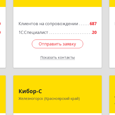
пом.4
,
ы
Подробнее
2
0
Клиентов на сопровождении
687
е
0
1С:Специалист
20
Отправить заявку
Отправить заявку
Показать контакты
Назад
Н
Кибор-С
Кибор-С
,
662973, Красноярский край,
Железногорск (Красноярский край)
а
Железногорск г, Белорусская ул, дом
3
№ 30 Б, пом.16