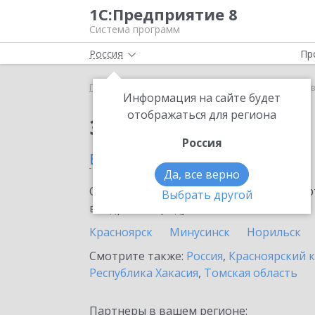
1С:Предприятие 8
Система программ
Россия
Пр
Главная
Сервисы ИТС
1С:Лизинг
1С:Лизинг 
Информация на сайте будет
отображаться для региона
Заказать 1С:Лизинг
Россия
в Ачинске
Да, все верно
Ознакомьтесь с информационными карт
Выбрать другой
внедрение продукта.
Красноярск
Минусинск
Норильск
Смотрите также:
Россия
,
Красноярский 
Республика Хакасия
,
Томская область
Партнеры в вашем регионе: