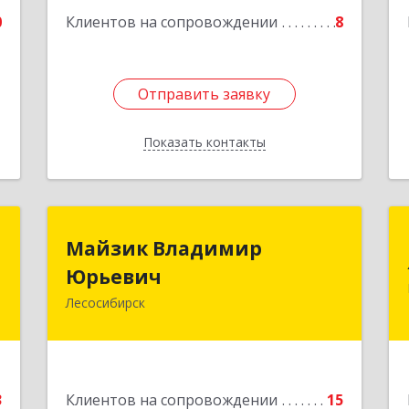
е
0
Клиентов на сопровождении
8
Отправить заявку
Отправить заявку
Показать контакты
Назад
й
Майзик Владимир
Майзик Владимир
ч
Юрьевич
Юрьевич
Лесосибирск
,
Подробнее
,
3
е
3
Клиентов на сопровождении
15