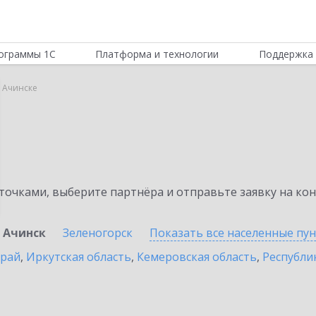
ограммы 1С
Платформа и технологии
Поддержка 
в Ачинске
очками, выберите партнёра и отправьте заявку на ко
Ачинск
Зеленогорск
Показать все населенные
пу
край
,
Иркутская область
,
Кемеровская область
,
Республик