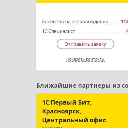
Подробне
Клиентов на сопровождении
11
1С:Специалист
Отправить заявку
Отправить заявку
Показать контакты
Назад
Ближайшие партнеры из со
1С:Первый Бит,
1С:Первый Бит
Красноярск,
Красноярск
Центральный офис
Центральный офи