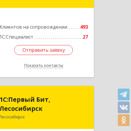
оф.220
Подробнее
Клиентов на сопровождении
493
1С:Специалист
27
Отправить заявку
Отправить заявку
Показать контакты
Назад
1С:Первый Бит,
1С:Первый Бит,
Лесосибирск
Лесосибирск
Лесосибирск
662544, Красноярский край,
Лесосибирск г, Привокзальная ул,