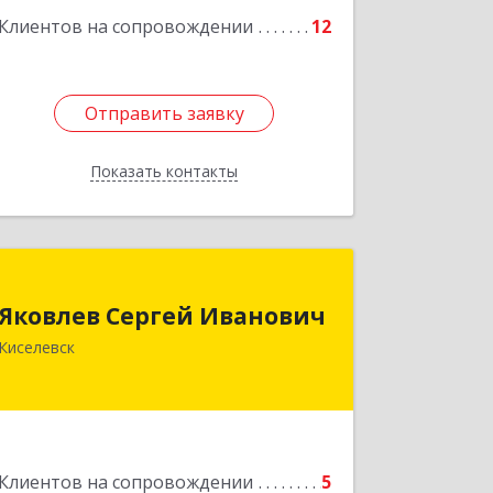
Клиентов на сопровождении
12
Отправить заявку
Отправить заявку
Показать контакты
Назад
Яковлев Сергей Иванович
Яковлев Сергей Иванович
650002, Кемеровская обл, г.Кемерово,
Киселевск
пр-т Шахтеров, дом № 90, кв.104
Подробнее
Клиентов на сопровождении
5