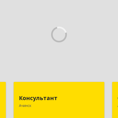
к
Консультант
Консультант
,
662159, Красноярский край, Ачинск г,
Ачинск
8
Юго-Восточный район, дом № 21А