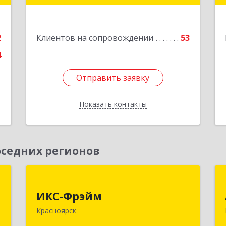
е
Подробнее
2
Клиентов на сопровождении
53
4
Отправить заявку
Отправить заявку
Показать контакты
Назад
седних регионов
,
ИКС-Фрэйм
,
ИКС-Фрэйм
660077, Красноярский край,
с
Красноярск
Красноярск г, Батурина ул, дом № 32,