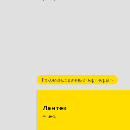
Рекомендованные партнеры
Ланте
Лантек
662153, Красноярский край, Ачинск г
Ачинск
Декабристов ул, дом № 5