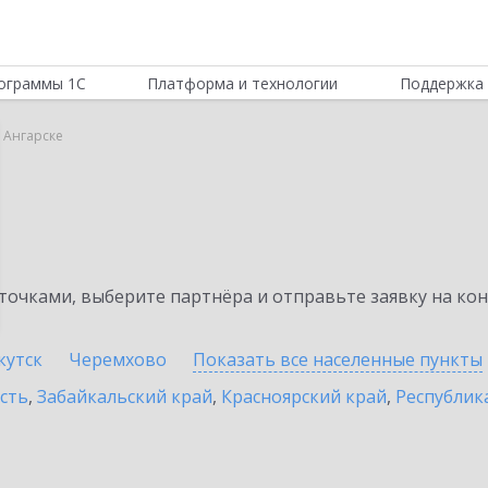
ограммы 1С
Платформа и технологии
Поддержка 
в Ангарске
очками, выберите партнёра и отправьте заявку на ко
кутск
Черемхово
Показать все населенные
пункты
сть
,
Забайкальский край
,
Красноярский край
,
Республик