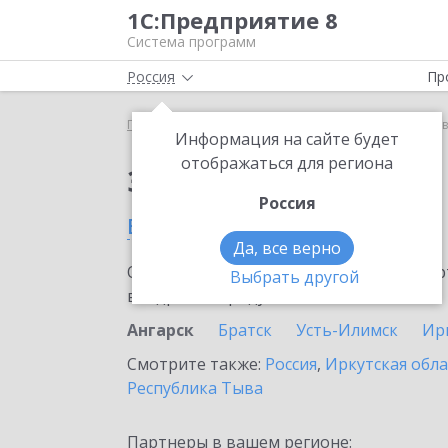
1С:Предприятие 8
Система программ
Россия
Пр
Главная
Сервисы ИТС
1С:Лизинг
1С:Лизинг 
Информация на сайте будет
отображаться для региона
Заказать 1С:Лизинг
Россия
в Ангарске
Да, все верно
Ознакомьтесь с информационными карт
Выбрать другой
внедрение продукта.
Ангарск
Братск
Усть-Илимск
Ир
Смотрите также:
Россия
,
Иркутская обла
Республика Тыва
Партнеры в вашем регионе: