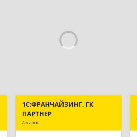
А
1С:ФРАНЧАЙЗИНГ. ГК
1С:ФРАНЧАЙЗИНГ. ГК
ПАРТНЕР
ПАРТНЕР
-
Ангарск
9
665813, Иркутская обл, Ангарск г, 81
кв-л, строение 3, оф.104