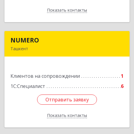
Показать контакты
Назад
NUMERO
NUMERO
Ташкент
УЗБЕКИСТАН , г. Ташкент, Хамзинский район,
58 в/г, д. 70/2, кв. 1
Клиентов на сопровождении
1
Подробнее
1С:Специалист
6
Отправить заявку
Отправить заявку
Показать контакты
Назад