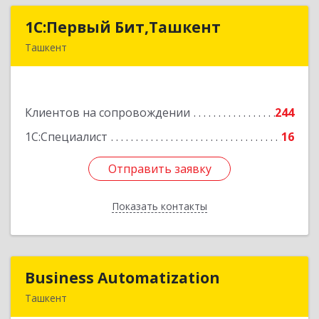
1C:Первый Бит,Ташкент
1C:Первый Бит,Ташкент
Ташкент
г. Ташкент, Мирабадский район, ул. Афросиаб,
4Б, ком 205А
Клиентов на сопровождении
244
Подробнее
1С:Специалист
16
Отправить заявку
Отправить заявку
Показать контакты
Назад
Business Automatization
Business Automatization
Ташкент
Узбекистан, г. Ташкент, Мирабадский район,