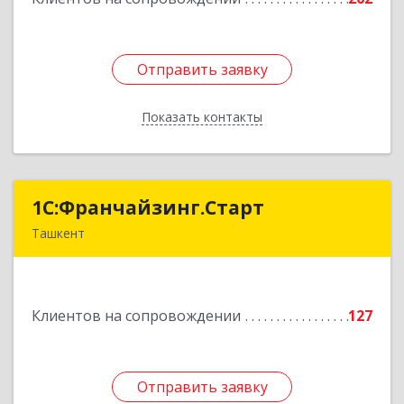
Отправить заявку
Отправить заявку
Показать контакты
Назад
1С:Франчайзинг.Старт
1С:Франчайзинг.Старт
Ташкент
Узбекистан, г.Ташкент, Шахантахурский район,
массив Хадра д.17А
Клиентов на сопровождении
127
Подробнее
Отправить заявку
Отправить заявку