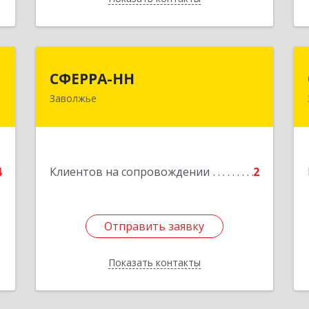
й
СФЕРРА-НН
СФЕРРА-НН
ч
Заволжье
Подробнее
е
4
Клиентов на сопровождении
2
Отправить заявку
Отправить заявку
Показать контакты
Назад