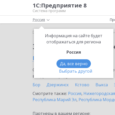
1С:Предприятие 8
Система программ
Россия
Пр
Главная
Сервисы ИТС
1С-Курьерика
1С-Курь
Информация на сайте будет
отображаться для региона
Заказать 1С-Курьери
Россия
в Урени
Да, все верно
Ознакомьтесь с информационными карт
Выбрать другой
внедрение продукта.
Бор
Дзержинск
Кстово
Выкса
Смотрите также:
Россия
,
Нижегородская
Республика Марий Эл
,
Республика Морд
Партнеры в вашем регионе: