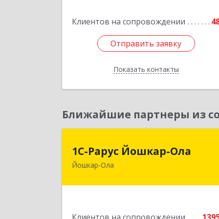
Подробне
Клиентов на сопровождении
4
Отправить заявку
Отправить заявку
Показать контакты
Назад
Ближайшие партнеры из со
1С-Рарус Йошкар-Ол
1С-Рарус Йошкар-Ола
Йошкар-Ола
424004, Марий Эл Респ, Йошкар-Ола г
Волкова ул, дом № 6
Подробне
Клиентов на сопровождении
139