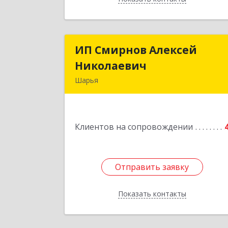
ИП Смирнов Алексей
ИП Смирнов Алексе
Николаевич
Николаеви
Шарья
Подробне
Клиентов на сопровождении
Отправить заявку
Отправить заявку
Показать контакты
Назад