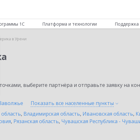
ограммы 1С
Платформа и технологии
Поддержка 
ерика в Урени
ка
очками, выберите партнёра и отправьте заявку на ко
Заволжье
Показать все населенные
пункты
 область
,
Владимирская область
,
Ивановская область
,
К
овия
,
Рязанская область
,
Чувашская Республика - Чуваш