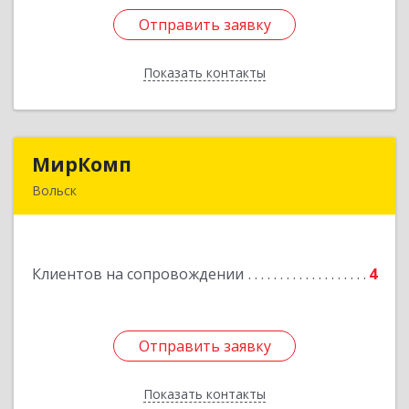
Отправить заявку
Отправить заявку
Показать контакты
Назад
МирКомп
МирКомп
Вольск
412900, Саратовская обл, Вольск г,
Володарского ул, дом № 86
Клиентов на сопровождении
4
Подробнее
Отправить заявку
Отправить заявку
Показать контакты
Назад