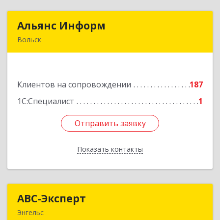
Альянс Информ
Альянс Информ
Вольск
412906, Саратовская обл, Вольск г,
Чернышевского ул, дом № 73А
Клиентов на сопровождении
187
Подробнее
1С:Специалист
1
Отправить заявку
Отправить заявку
Показать контакты
Назад
АВС-Эксперт
АВС-Эксперт
Энгельс