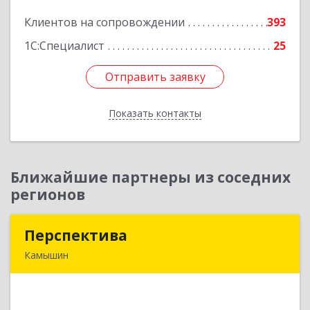
Клиентов на сопровождении
393
Подробнее
1С:Специалист
25
Отправить заявку
Отправить заявку
Показать контакты
Назад
Ближайшие партнеры из соседних
регионов
Перспектива
Перспектива
Камышин
403850, Волгоградская обл, Камышин г,
Леонова ул, дом № 26