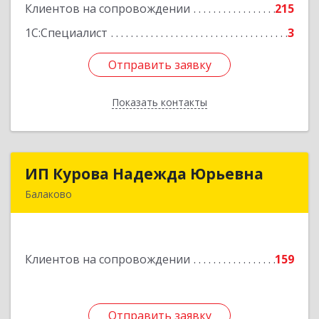
Клиентов на сопровождении
215
Подробнее
1С:Специалист
3
Отправить заявку
Отправить заявку
Показать контакты
Назад
ИП Курова Надежда Юрьевна
ИП Курова Надежда Юрьевна
Балаково
413857, Саратовская обл, Балаково г,
Комсомольская ул, дом № 51, кв.81
Клиентов на сопровождении
159
Подробнее
Отправить заявку
Отправить заявку