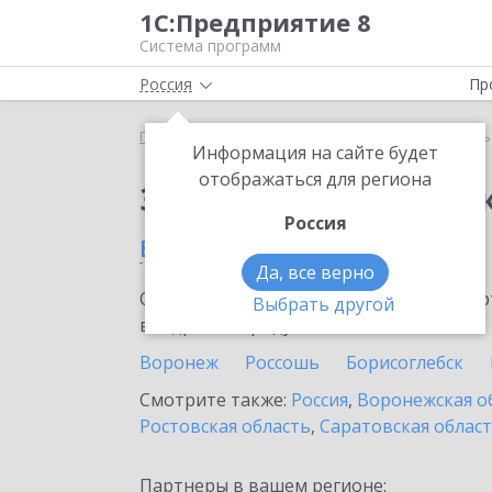
1С:Предприятие 8
Система программ
Россия
Пр
Главная
Сервисы ИТС
1С-Курьерика
1С-Курь
Информация на сайте будет
отображаться для региона
Заказать 1С-Курьери
Россия
в Павловске
Да, все верно
Ознакомьтесь с информационными карт
Выбрать другой
внедрение продукта.
Воронеж
Россошь
Борисоглебск
Смотрите также:
Россия
,
Воронежская о
Ростовская область
,
Саратовская облас
Партнеры в вашем регионе: