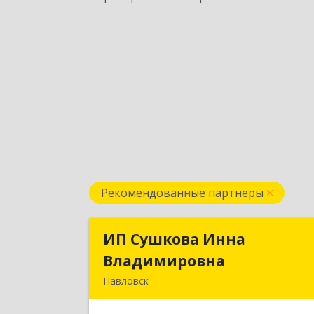
Рекомендованные партнеры
ИП Сушкова Инна
ИП Сушкова Инн
Владимировна
Владимировн
Павловск
396420, Воронежская обл, Павловски
р-н, Павловск г, Цветочная ул, дом 