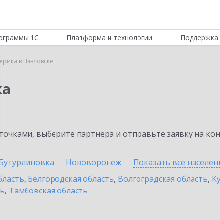
ограммы 1С
Платформа и технологии
Поддержка 
ерика в Павловске
ка
очками, выберите партнёра и отправьте заявку на ко
Бутурлиновка
Нововоронеж
Показать все населе
бласть
,
Белгородская область
,
Волгоградская область
,
К
ть
,
Тамбовская область