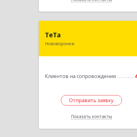
ТеТ
ТеТа
Нововоронеж
396 073, Нововоронеж г, а/я, дом № 3
Подробне
Клиентов на сопровождении
Отправить заявку
Отправить заявку
Показать контакты
Назад