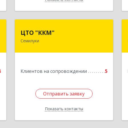
а
ЦТО "ККМ"
ЦТО "ККМ"
Семилуки
0
Подробнее
е
4
Клиентов на сопровождении
5
Отправить заявку
Отправить заявку
Показать контакты
Назад