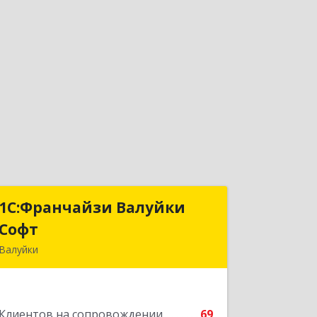
1С:Франчайзи Валуйки
1С:Франчайзи Валуйки
Софт
Софт
Валуйки
309996, Белгородская обл, Валуйки г,
Горького, дом № 21, кв.21
Клиентов на сопровождении
69
Подробнее