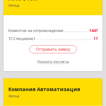
Липецк
398001, Липецкая обл, Липецк г, Советская ул,
дом № 66Б, пом.8
Подробнее
Клиентов на сопровождении
1447
1С:Специалист
17
Отправить заявку
Отправить заявку
Показать контакты
Назад
Компания Автоматизация
Компания Автоматизация
Липецк
398001, Липецкая обл, Липецк г, Победы пл,
дом № 8