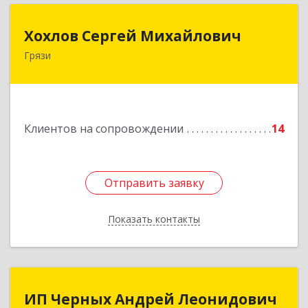
Хохлов Сергей Михайлович
Хохлов Сергей Михайлович
Грязи
399059, Россия, Липецкая обл., г.Грязи,
ул.Рублева, д.31
Подробнее
Клиентов на сопровождении
14
Отправить заявку
Отправить заявку
Показать контакты
Назад
ИП Черных Андрей Леонидович
ИП Черных Андрей Леонидович