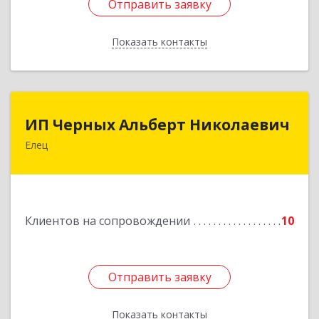
Отправить заявку
Отправить заявку
Показать контакты
Назад
ИП Черных Альберт Николаевич
ИП Черных Альберт Николаевич
Елец
399771, Липецкая обл, Елец г, Н.Гусевой ул, 56А
Подробнее
Клиентов на сопровождении
10
Отправить заявку
Отправить заявку
Показать контакты
Назад