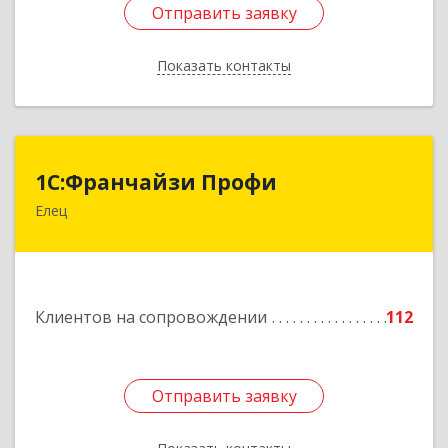
Отправить заявку
Отправить заявку
Показать контакты
Назад
1С:Франчайзи Профи
1С:Франчайзи Профи
Елец
399784, Липецкая обл, Елец г, Гагарина ул,
Здание № 3а
Подробнее
Клиентов на сопровождении
112
Отправить заявку
Отправить заявку