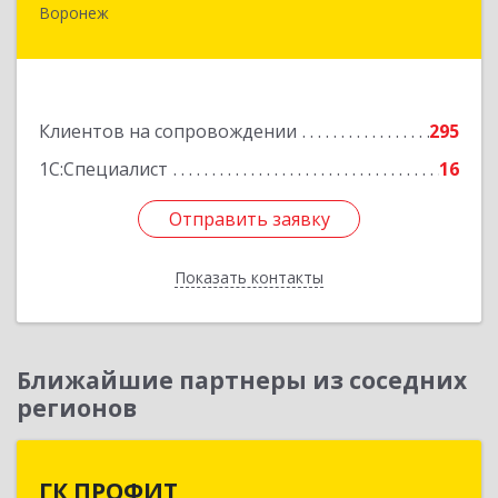
Воронеж
394006, Воронежская обл, Воронеж г,
Бахметьева ул, дом № 2Б, пом.I, офис 220
Подробнее
Клиентов на сопровождении
295
1С:Специалист
16
Отправить заявку
Отправить заявку
Показать контакты
Назад
Ближайшие партнеры из соседних
регионов
ГК ПРОФИТ
ГК ПРОФИТ