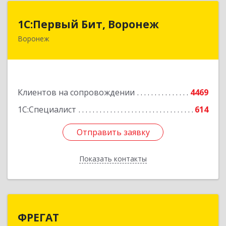
1С:Первый Бит, Воронеж
1С:Первый Бит, Воронеж
Воронеж
394006, Воронежская обл, Воронеж г, 20-летия
Октября ул, дом № 119, оф.711
Подробнее
Клиентов на сопровождении
4469
1С:Специалист
614
Отправить заявку
Отправить заявку
Показать контакты
Назад
ФРЕГАТ
ФРЕГАТ