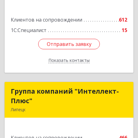
Подробнее
Клиентов на сопровождении
612
1С:Специалист
15
Отправить заявку
Отправить заявку
Показать контакты
Назад
Группа компаний "Интеллект-
Группа компаний "Интеллект-
Плюс"
Плюс"
Липецк
398024, Липецкая обл, Липецк г, Победы пл,
дом № 8, 306
Клиентов на сопровождении
466