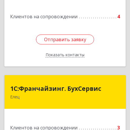
Подробнее
Клиентов на сопровождении
4
Отправить заявку
Отправить заявку
Показать контакты
Назад
1С:Франчайзинг. БухСервис
1С:Франчайзинг. БухСервис
Елец
399780, Липецкая обл, Елецкий р-н, Елец г,
Новоселов ул, дом № 12
Подробнее
Клиентов на сопровождении
3