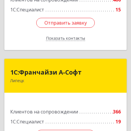
Подробнее
1С:Специалист
15
Отправить заявку
Отправить заявку
Показать контакты
Назад
1С:Франчайзи А-Софт
1С:Франчайзи А-Софт
Липецк
398059, Липецкая обл, Липецк г, Фрунзе ул,
дом № 27
Подробнее
Клиентов на сопровождении
366
1С:Специалист
19