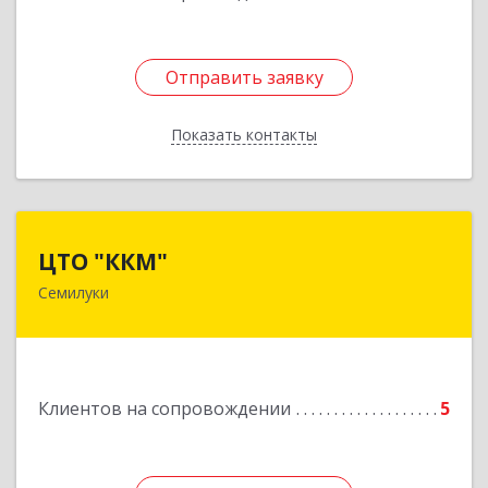
Отправить заявку
Отправить заявку
Показать контакты
Назад
ЦТО "ККМ"
ЦТО "ККМ"
Семилуки
Подробнее
Клиентов на сопровождении
5