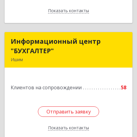
Показать контакты
Назад
Информационный центр
Информационный центр
"БУХГАЛТЕР"
"БУХГАЛТЕР"
Ишим
627750, Тюменская обл, Ишим г, Советская ул,
дом № 16
Клиентов на сопровождении
58
Подробнее
Отправить заявку
Отправить заявку
Показать контакты
Назад