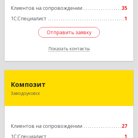
Подробнее
Клиентов на сопровождении
35
1С:Специалист
1
Отправить заявку
Отправить заявку
Показать контакты
Назад
Композит
Композит
Заводоуковск
627140, Тюменская обл, Заводоуковский р-н,
Заводоуковск г, Шоссейная ул, дом № 156
Подробнее
Клиентов на сопровождении
27
1С:Специалист
1