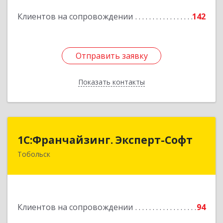
Подробнее
Клиентов на сопровождении
142
Отправить заявку
Отправить заявку
Показать контакты
Назад
1С:Франчайзинг. Эксперт-Софт
1С:Франчайзинг. Эксперт-Софт
Тобольск
626150, Тюменская обл, Тобольск г, 7-й мкр,
дом № 39, пом.8
Подробнее
Клиентов на сопровождении
94