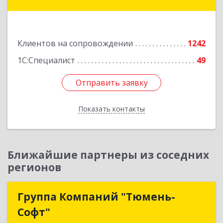
14, оф.208
Подробнее
Клиентов на сопровождении
1242
1С:Специалист
49
Отправить заявку
Отправить заявку
Показать контакты
Назад
Ближайшие партнеры из соседних
регионов
Группа Компаний "Тюмень-
Группа Компаний "Тюмень-
Софт"
Софт"