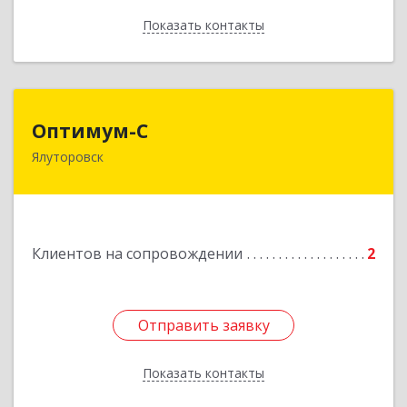
Показать контакты
Назад
Оптимум-С
Оптимум-С
Ялуторовск
Подробнее
Клиентов на сопровождении
2
Отправить заявку
Отправить заявку
Показать контакты
Назад