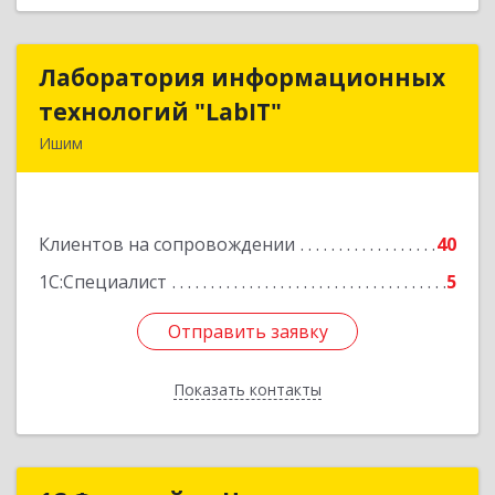
Лаборатория информационных
Лаборатория информационных
технологий "LabIT"
технологий "LabIT"
Ишим
627753, Тюменская обл, Ишимский р-н, Ишим г,
Ф.Энгельса ул, дом № 26
Клиентов на сопровождении
40
Подробнее
1С:Специалист
5
Отправить заявку
Отправить заявку
Показать контакты
Назад