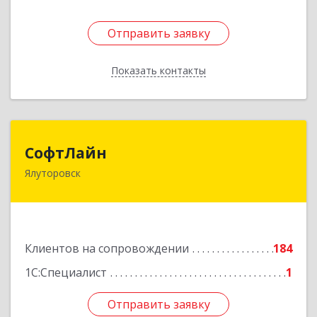
Отправить заявку
Отправить заявку
Показать контакты
Назад
СофтЛайн
СофтЛайн
Ялуторовск
627010, Тюменская обл, Ялуторовский р-н,
Ялуторовск г, Ленина ул, дом № 28
Подробнее
Клиентов на сопровождении
184
1С:Специалист
1
Отправить заявку
Отправить заявку