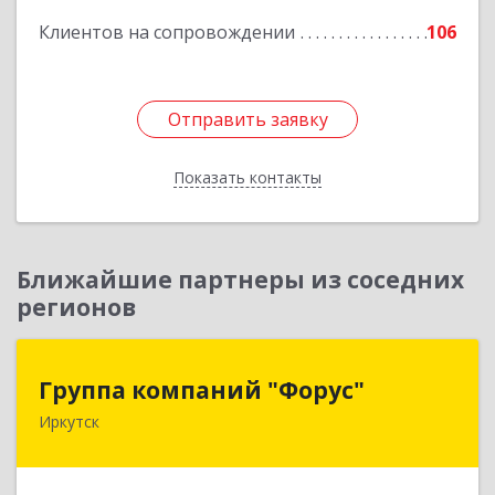
Клиентов на сопровождении
106
Отправить заявку
Отправить заявку
Показать контакты
Назад
Ближайшие партнеры из соседних
регионов
Группа компаний "Форус"
Группа компаний "Форус"
Иркутск
664007, Иркутская обл, Иркутск г, Ямская ул,
дом № 1, корпус 1, оф.1