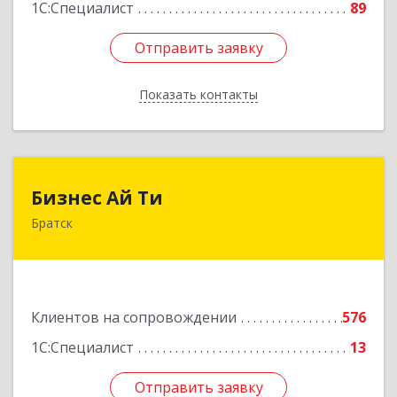
1С:Специалист
89
Отправить заявку
Отправить заявку
Показать контакты
Назад
Бизнес Ай Ти
Бизнес Ай Ти
Братск
665717, Иркутская обл, Братск г, Центральный
жилрайон, Мира ул, дом № 27B, оф.14
Подробнее
Клиентов на сопровождении
576
1С:Специалист
13
Отправить заявку
Отправить заявку