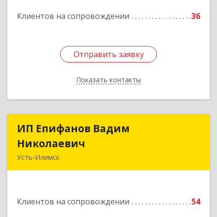
Подробнее
Клиентов на сопровождении
36
Отправить заявку
Отправить заявку
Показать контакты
Назад
ИП Епифанов Вадим
ИП Епифанов Вадим
Николаевич
Николаевич
Усть-Илимск
666682, Иркутская обл, Усть-Илимск г,
Белградская ул, дом № 11, кв.22
Клиентов на сопровождении
54
Подробнее