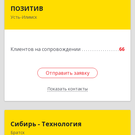
ПОЗИТИВ
ПОЗИТИВ
Усть-Илимск
666679, Иркутская обл, Усть-Илимск г, Дружбы
Народов пр-кт, дом № 12, кв.60
Подробнее
Клиентов на сопровождении
66
Отправить заявку
Отправить заявку
Показать контакты
Назад
Сибирь - Технология
Сибирь - Технология
Братск
665710, Иркутская обл, Братск г, Снежная