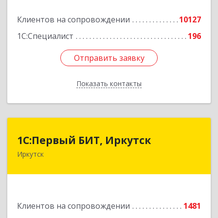
Подробнее
Клиентов на сопровождении
10127
1С:Специалист
196
Отправить заявку
Отправить заявку
Показать контакты
Назад
1С:Первый БИТ, Иркутск
1С:Первый БИТ, Иркутск
Иркутск
664007, Иркутская обл, Иркутск г, Декабрьских
Событий ул, дом № 125, оф.500
Подробнее
Клиентов на сопровождении
1481