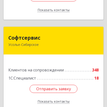
Показать контакты
Назад
Софтсервис
Софтсервис
Усолье-Сибирское
665451, Иркутская обл, Усолье-Сибирское г,
Интернациональная ул, дом № 87
Подробнее
Клиентов на сопровождении
348
1С:Специалист
18
Отправить заявку
Отправить заявку
Показать контакты
Назад