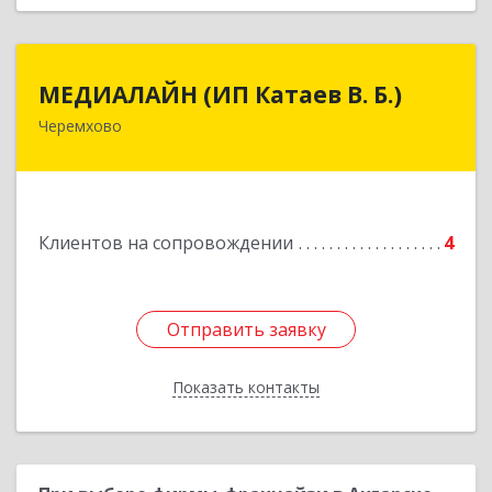
МЕДИАЛАЙН (ИП Катаев В. Б.)
МЕДИАЛАЙН (ИП Катаев В. Б.)
Черемхово
665413, Иркутская обл, Черемхово г, Ленина ул,
дом № 5, оф.328
Подробнее
Клиентов на сопровождении
4
Отправить заявку
Отправить заявку
Показать контакты
Назад