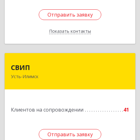
Отправить заявку
Отправить заявку
Показать контакты
Назад
СВИП
СВИП
Усть-Илимск
666685, Иркутская обл, Усть-Илимск г,
Энтузиастов ул, дом № 5, оф.1
Подробнее
Клиентов на сопровождении
41
Отправить заявку
Отправить заявку