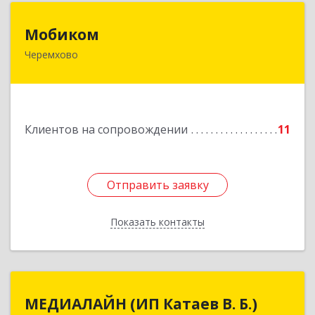
Мобиком
Мобиком
Черемхово
Подробнее
Клиентов на сопровождении
11
Отправить заявку
Отправить заявку
Показать контакты
Назад
МЕДИАЛАЙН (ИП Катаев В. Б.)
МЕДИАЛАЙН (ИП Катаев В. Б.)