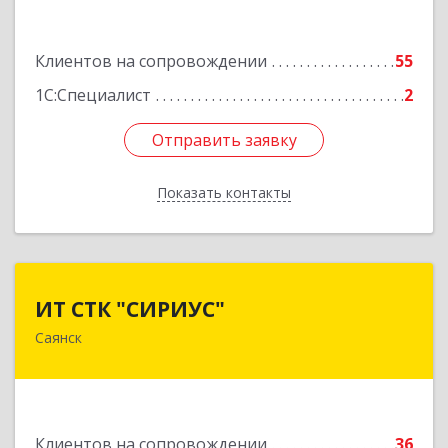
Подробнее
Клиентов на сопровождении
55
1С:Специалист
2
Отправить заявку
Отправить заявку
Показать контакты
Назад
ИТ СТК "СИРИУС"
ИТ СТК "СИРИУС"
Саянск
666303, Иркутская обл, Саянск г, Юбилейный
мкр, дом № 38
Подробнее
Клиентов на сопровождении
36