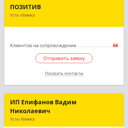
ПОЗИТИВ
ПОЗИТИВ
Усть-Илимск
666679, Иркутская обл, Усть-Илимск г, Дружбы
Народов пр-кт, дом № 12, кв.60
Подробнее
Клиентов на сопровождении
66
Отправить заявку
Отправить заявку
Показать контакты
Назад
ИП Епифанов Вадим
ИП Епифанов Вадим
Николаевич
Николаевич
Усть-Илимск
666682, Иркутская обл, Усть-Илимск г,