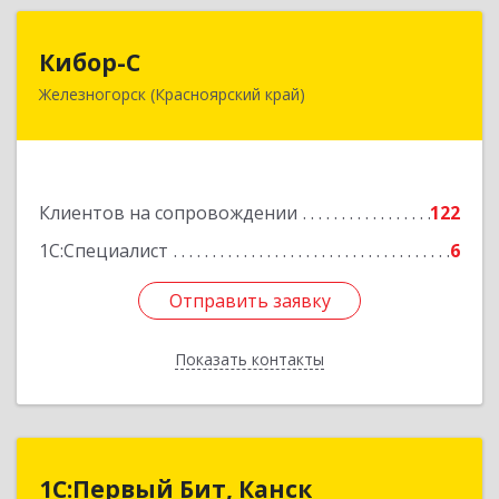
Кибор-С
Кибор-С
Железногорск (Красноярский край)
662973, Красноярский край, Железногорск г,
Белорусская ул, дом № 30 Б, пом.16
Подробнее
Клиентов на сопровождении
122
1С:Специалист
6
Отправить заявку
Отправить заявку
Показать контакты
Назад
1С:Первый Бит, Канск
1С:Первый Бит, Канск