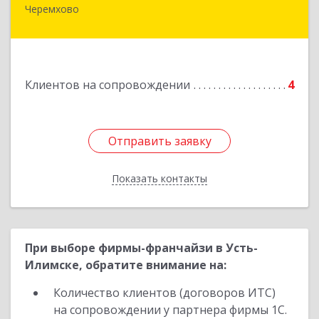
Черемхово
665413, Иркутская обл, Черемхово г, Ленина ул,
дом № 5, оф.328
Подробнее
Клиентов на сопровождении
4
Отправить заявку
Отправить заявку
Показать контакты
Назад
При выборе фирмы-франчайзи в Усть-
Илимске, обратите внимание на:
Количество клиентов (договоров ИТС)
на сопровождении у партнера фирмы 1С.