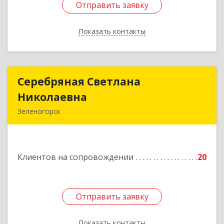
Отправить заявку
Отправить заявку
Показать контакты
Назад
Серебряная Светлана
Серебряная Светлана
Николаевна
Николаевна
Зеленогорск
663690, Краноярский край, Зленогорск г,
Энергетиков, дом № 14, кв.37
Клиентов на сопровождении
20
Подробнее
Отправить заявку
Отправить заявку
Показать контакты
Назад