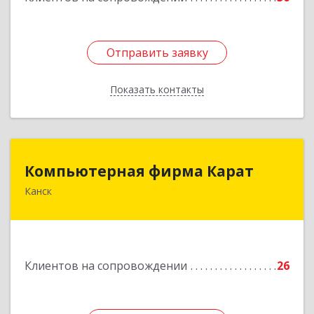
Отправить заявку
Отправить заявку
Показать контакты
Назад
Компьютерная фирма Карат
Компьютерная фирма Карат
Канск
663600, Красноярский край, Канск г,
Пролетарская ул, дом № 34
Подробнее
Клиентов на сопровождении
26