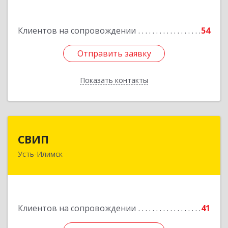
Белградская ул, дом № 11, кв.22
Клиентов на сопровождении
54
Подробнее
Отправить заявку
Отправить заявку
Показать контакты
Назад
СВИП
СВИП
Усть-Илимск
666685, Иркутская обл, Усть-Илимск г,
Энтузиастов ул, дом № 5, оф.1
Подробнее
Клиентов на сопровождении
41