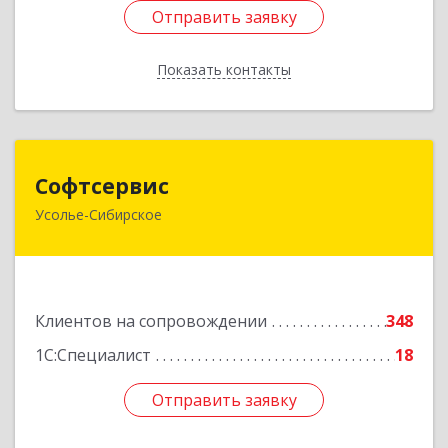
Отправить заявку
Отправить заявку
Показать контакты
Назад
Софтсервис
Софтсервис
Усолье-Сибирское
665451, Иркутская обл, Усолье-Сибирское г,
Интернациональная ул, дом № 87
Подробнее
Клиентов на сопровождении
348
1С:Специалист
18
Отправить заявку
Отправить заявку