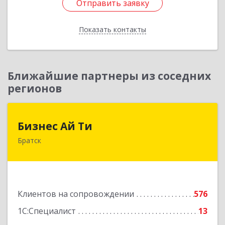
Отправить заявку
Отправить заявку
Показать контакты
Назад
Ближайшие партнеры из соседних
регионов
Бизнес Ай Ти
Бизнес Ай Ти
Братск
665717, Иркутская обл, Братск г, Центральный
жилрайон, Мира ул, дом № 27B, оф.14
Подробнее
Клиентов на сопровождении
576
1С:Специалист
13