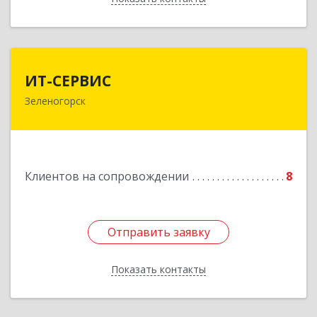
ИТ-СЕРВИС
ИТ-СЕРВИС
Зеленогорск
663690, Красноярский край, Зеленогорск г,
Гагарина ул, дом № 34
Подробнее
Клиентов на сопровождении
8
Отправить заявку
Отправить заявку
Показать контакты
Назад