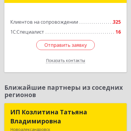
Подробнее
Клиентов на сопровождении
325
1С:Специалист
16
Отправить заявку
Отправить заявку
Показать контакты
Назад
Ближайшие партнеры из соседних
регионов
ИП Козлитина Татьяна
ИП Козлитина Татьяна
Владимировна
Владимировна
Новоалександровск