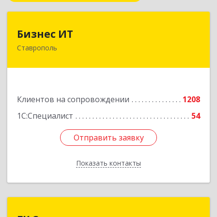
Бизнес ИТ
Бизнес ИТ
Ставрополь
355035, Ставропольский край, Ставрополь г, 1
Промышленная ул, дом № 3, корпус А
Подробнее
Клиентов на сопровождении
1208
1С:Специалист
54
Отправить заявку
Отправить заявку
Показать контакты
Назад
ГК Статус