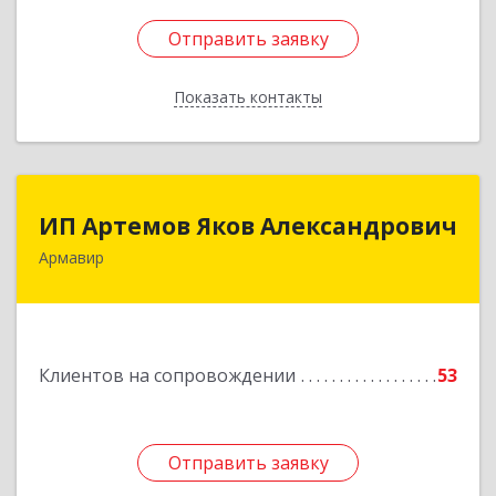
Отправить заявку
Отправить заявку
Показать контакты
Назад
ИП Артемов Яков Александрович
ИП Артемов Яков Александрович
Армавир
Подробнее
Клиентов на сопровождении
53
Отправить заявку
Отправить заявку