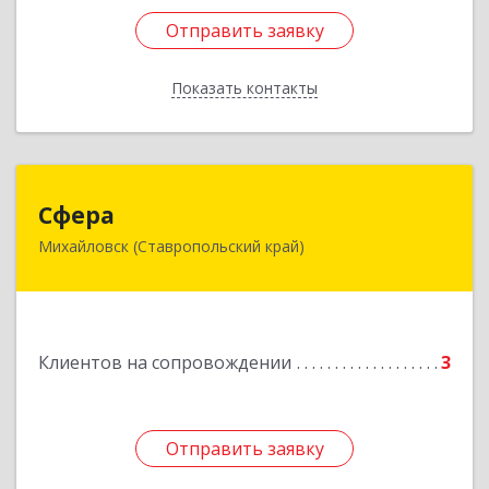
Отправить заявку
Отправить заявку
Показать контакты
Назад
Сфера
Сфера
Михайловск (Ставропольский край)
356240, Ставропольский край, Шпаковский р-
н, Михайловск г, Ленина ул, дом № 156/2,
пом.111
Подробнее
Клиентов на сопровождении
3
Отправить заявку
Отправить заявку