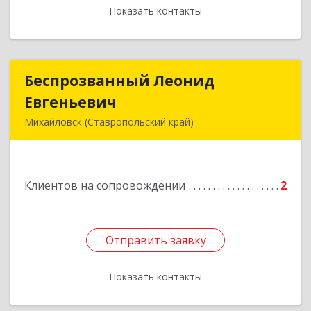
Показать контакты
Назад
Беспрозванный Леонид
Беспрозванный Леонид
Евгеньевич
Евгеньевич
Михайловск (Ставропольский край)
Подробнее
Клиентов на сопровождении
2
Отправить заявку
Отправить заявку
Показать контакты
Назад