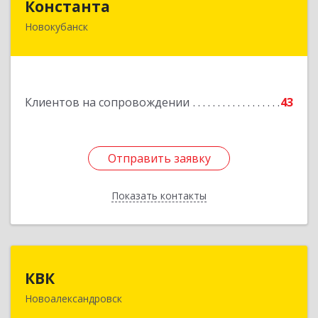
Константа
Новокубанск
352240, Краснодарский край, Новокубанск г,
Альпийская ул, дом № 22, кв.2
Подробнее
Клиентов на сопровождении
43
Отправить заявку
Отправить заявку
Показать контакты
Назад
КВК
КВК
Новоалександровск
356000, Ставропольский край,