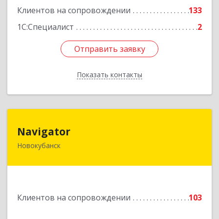
Клиентов на сопровождении
133
1С:Специалист
2
Отправить заявку
Отправить заявку
Показать контакты
Назад
Navigator
Navigator
Новокубанск
352240, Краснодарский край, Новокубанск г,
Пушкина ул, дом № 67
Подробнее
Клиентов на сопровождении
103