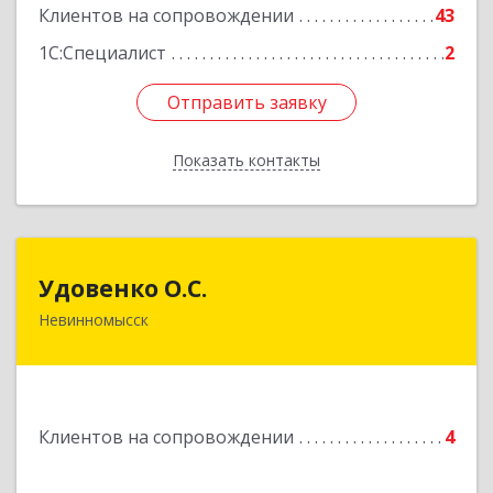
Клиентов на сопровождении
43
1С:Специалист
2
Отправить заявку
Отправить заявку
Показать контакты
Назад
Удовенко О.С.
Удовенко О.С.
Невинномысск
357 100, г.Невинномысск, ул.Революцеонная,
дом № 30, кв.54
Подробнее
Клиентов на сопровождении
4