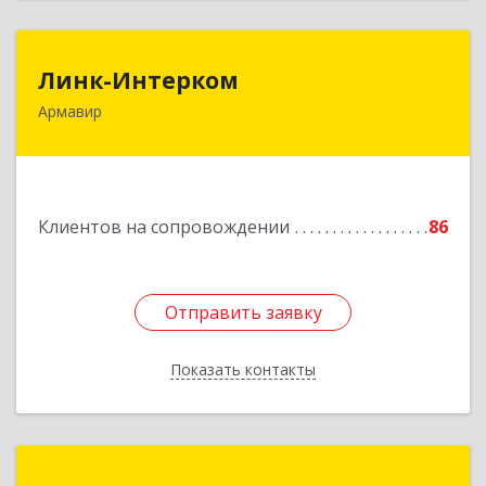
Линк-Интерком
Линк-Интерком
Армавир
352930, Краснодарский край, г.о.город
Армавир, Армавир г, Каспарова ул, дом № 19,
пом.3
Подробнее
Клиентов на сопровождении
86
Отправить заявку
Отправить заявку
Показать контакты
Назад
Константа