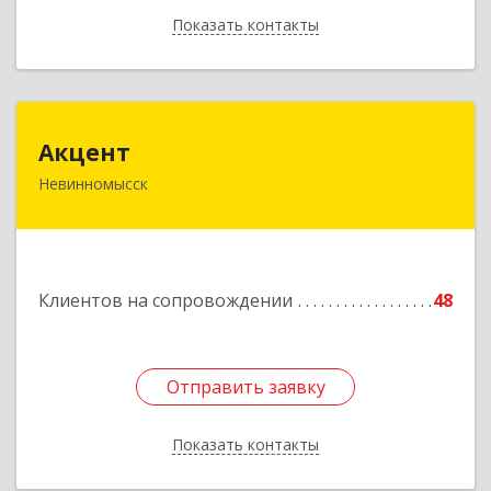
Показать контакты
Назад
Акцент
Акцент
Невинномысск
357112, Ставропольский край, Невинномысск г,
Менделеева ул, дом № 52, оф.2
Подробнее
Клиентов на сопровождении
48
Отправить заявку
Отправить заявку
Показать контакты
Назад