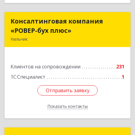
Консалтинговая компания
Консалтинговая компания
«РОВЕР-бух плюс»
«РОВЕР-бух плюс»
Нальчик
360004, Кабардино-Балкарская Респ, Нальчик г,
Кирова ул, дом № 233
Клиентов на сопровождении
231
Подробнее
1С:Специалист
1
Отправить заявку
Отправить заявку
Показать контакты
Назад