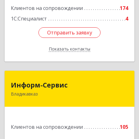
Подробнее
Клиентов на сопровождении
174
1С:Специалист
4
Отправить заявку
Отправить заявку
Показать контакты
Назад
Информ-Сервис
Информ-Сервис
Владикавказ
362020, Северная Осетия - Алания Респ,
Владикавказ г, Островского ул, дом № 12, пом.3
Подробнее
Клиентов на сопровождении
105