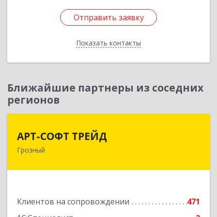
Отправить заявку
Отправить заявку
Показать контакты
Назад
Ближайшие партнеры из соседних
регионов
АРТ-СОФТ ТРЕЙД
АРТ-СОФТ ТРЕЙД
Грозный
364013, Чеченская Респ, Грозный г, Полярников
ул, дом № 36А
Подробнее
Клиентов на сопровождении
471