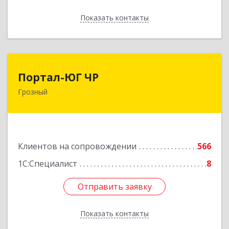
Показать контакты
Назад
Портал-ЮГ ЧР
Портал-ЮГ ЧР
Грозный
364906, Чеченская Респ, Грозный г, Путина пр-
кт, дом № 30
Подробнее
Клиентов на сопровождении
566
1С:Специалист
8
Отправить заявку
Отправить заявку
Показать контакты
Назад