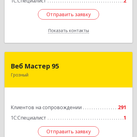
1С:Специалист
2
Отправить заявку
Отправить заявку
Показать контакты
Назад
Веб Мастер 95
Веб Мастер 95
Грозный
364050, Чеченская Респ, Грозный г, Им
Гайрбекова Муслима Гайрбековича ул, дом №
72
Подробнее
Клиентов на сопровождении
291
1С:Специалист
1
Отправить заявку
Отправить заявку