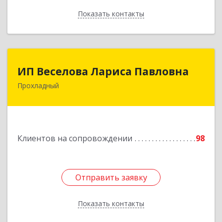
Показать контакты
Назад
ИП Веселова Лариса Павловна
ИП Веселова Лариса Павловна
Прохладный
361045, Кабардино-Балкарская Респ,
Прохладный г, Добровольская ул, дом № 31
Подробнее
Клиентов на сопровождении
98
Отправить заявку
Отправить заявку
Показать контакты
Назад