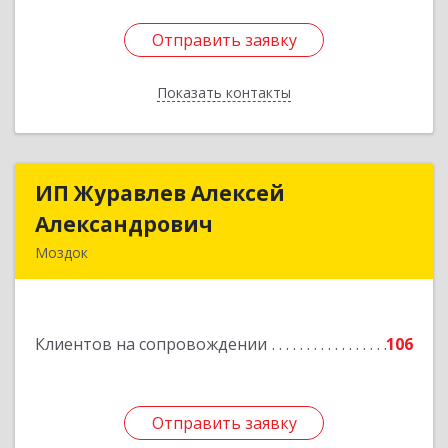
Отправить заявку
Отправить заявку
Показать контакты
Назад
ИП Журавлев Алексей
ИП Журавлев Алексей
Александрович
Александрович
Моздок
363750, Северная Осетия - Алания Респ, Моздок
г, Кирова ул, дом № 41
Клиентов на сопровождении
106
Подробнее
Отправить заявку
Отправить заявку