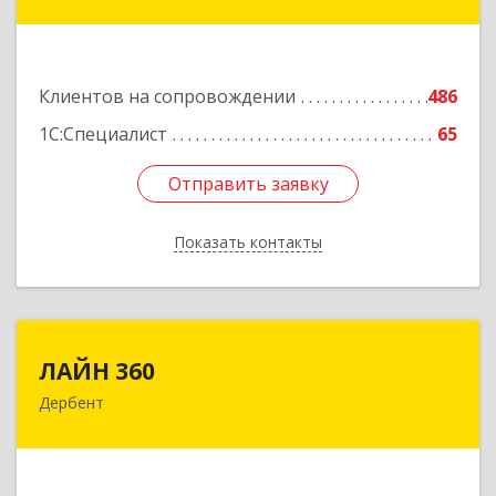
ул, дом № 31
Подробнее
Клиентов на сопровождении
486
1С:Специалист
65
Отправить заявку
Отправить заявку
Показать контакты
Назад
ЛАЙН 360
ЛАЙН 360
Дербент
368600, Дагестан Респ, Дербент г, Ю.Гагарина
ул, домовладение № 14, пом.1
Подробнее