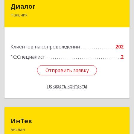
Диалог
Диалог
Нальчик
360016, Кабардино-Балкарская Респ, Нальчик г,
Калюжного ул, дом № 3, этаж 2
Подробнее
Клиентов на сопровождении
202
1С:Специалист
2
Отправить заявку
Отправить заявку
Показать контакты
Назад
ИнТек
ИнТек
Беслан
363000, Северная Осетия - Алания Респ,