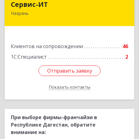
Сервис-ИТ
Назрань
386102, Ингушетия Респ, Назрань г,
Центральный округ тер, Московская ул, дом №
7, этаж 2, офис 1
Подробнее
Клиентов на сопровождении
46
1С:Специалист
2
Отправить заявку
Отправить заявку
Показать контакты
Назад
При выборе фирмы-франчайзи в
Республике Дагестан, обратите
внимание на: