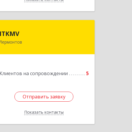
ITKMV
ITKMV
Лермонтов
Подробнее
Клиентов на сопровождении
5
Отправить заявку
Отправить заявку
Показать контакты
Назад