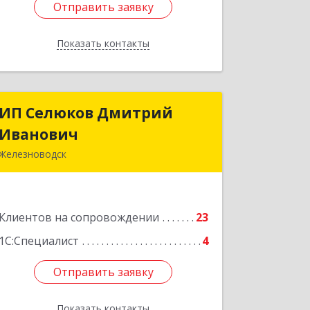
Отправить заявку
Отправить заявку
Показать контакты
Назад
ИП Селюков Дмитрий
ИП Селюков Дмитрий
Иванович
Иванович
Железноводск
357400, Ставропольский край,
Железноводск г, Энгельса ул, дом №
17, кв.17
Клиентов на сопровождении
23
Подробнее
1С:Специалист
4
Отправить заявку
Отправить заявку
Показать контакты
Назад