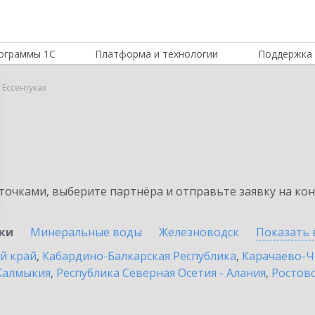
ограммы 1С
Платформа и технологии
Поддержка 
 Ессентуках
очками, выберите партнёра и отправьте заявку на ко
уки
Минеральные воды
Железноводск
Показать 
й край
,
Кабардино-Балкарская Республика
,
Карачаево-Ч
Калмыкия
,
Республика Северная Осетия - Алания
,
Ростовс