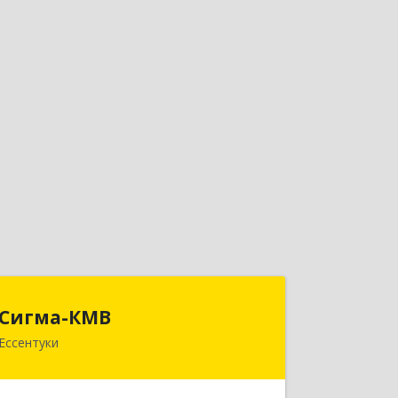
Сигма-КМВ
Сигма-КМВ
Ессентуки
357600, Ставропольский край,
Ессентуки г, Пятигорская ул, дом №
139, оф.211