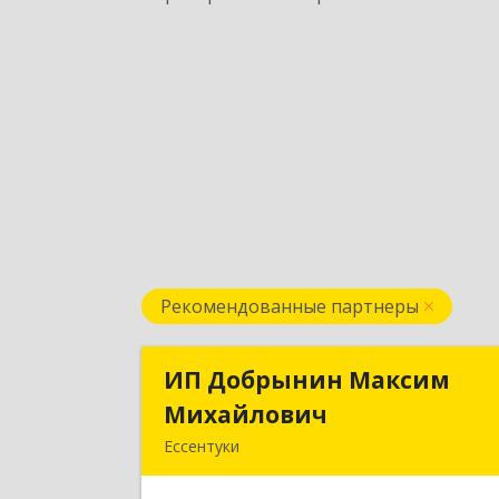
Рекомендованные партнеры
ИП Добрынин Максим
ИП Добрынин Макси
Михайлович
Михайлови
Ессентуки
357601, Ставропольский край
Ессентуки, Спасателей, дом № 5, кв.4