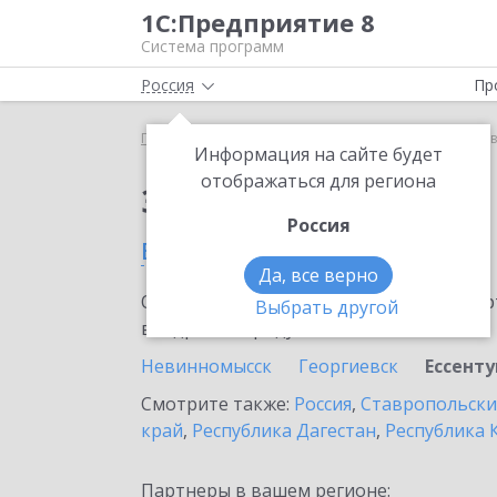
1С:Предприятие 8
Система программ
Россия
Пр
Главная
Сервисы ИТС
1С:Курьер
1С:Курьер в
Информация на сайте будет
отображаться для региона
Заказать 1С:Курьер
Россия
в Ессентуках
Да, все верно
Ознакомьтесь с информационными карт
Выбрать другой
внедрение продукта.
Невинномысск
Георгиевск
Ессент
Смотрите также:
Россия
,
Ставропольски
край
,
Республика Дагестан
,
Республика 
Партнеры в вашем регионе: