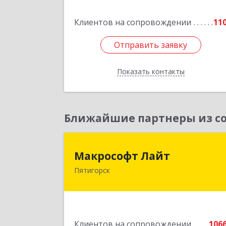
Клиентов на сопровождении
11
Подробне
Отправить заявку
Отправить заявку
Показать контакты
Назад
Ближайшие партнеры из со
Макрософт Лай
Макрософт Лайт
Пятигорск
357501, Ставропольский край
Пятигорск г, Коста Хетагурова ул, до
№ 
Подробне
Клиентов на сопровождении
106