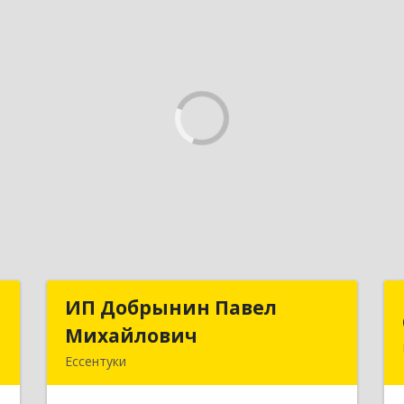
м
ИП Добрынин Павел
ИП Добрынин Павел
ч
Михайлович
Михайлович
Ессентуки
,
Подробнее
3