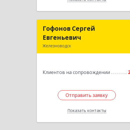
Гофонов Сергей
Гофонов Серге
Евгеньевич
Евгеньеви
Железноводск
Подробне
Клиентов на сопровождении
Отправить заявку
Отправить заявку
Показать контакты
Назад