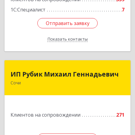
1С:Специалист
7
Отправить заявку
Отправить заявку
Показать контакты
Назад
ИП Рубик Михаил Геннадьевич
ИП Рубик Михаил Геннадьевич
Сочи
354003, Краснодарский край, Сочи г,
Макаренко ул, дом № 6/2
Подробнее
Клиентов на сопровождении
271