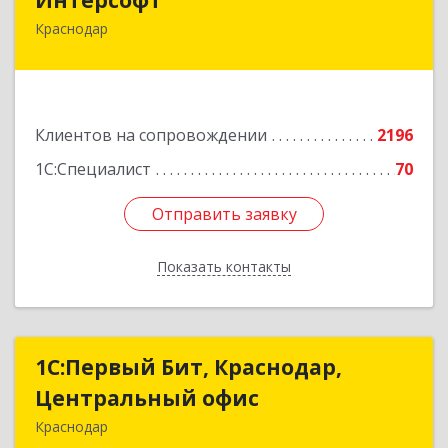
Краснодар
350020, Краснодарский край, Краснодар г,
Рашпилевская ул, дом № 179/1, оф.618
Подробнее
Клиентов на сопровождении
2196
1С:Специалист
70
Отправить заявку
Отправить заявку
Показать контакты
Назад
1С:Первый Бит, Краснодар,
1С:Первый Бит, Краснодар,
Центральный офис
Центральный офис
Краснодар
350051, Краснодарский край, Краснодар г,