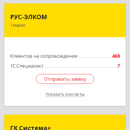
РУС-ЭЛКОМ
РУС-ЭЛКОМ
Темрюк
353500, Краснодарский край, Темрюкский р-н,
Темрюк г, Ленина ул, дом № 104
Подробнее
Клиентов на сопровождении
468
1С:Специалист
7
Отправить заявку
Отправить заявку
Показать контакты
Назад
ГК Система+
ГК Система+