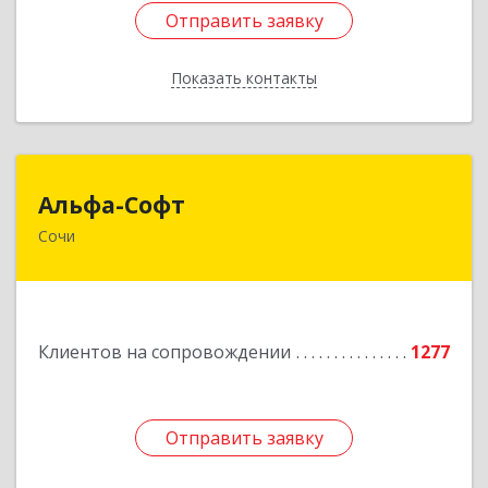
Отправить заявку
Отправить заявку
Показать контакты
Назад
Альфа-Софт
Альфа-Софт
Сочи
354000, Краснодарский край, Сочи г, Роз ул,
дом № 119, этаж 3
Подробнее
Клиентов на сопровождении
1277
Отправить заявку
Отправить заявку