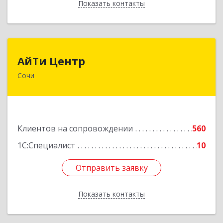
Показать контакты
Назад
АйТи Центр
АйТи Центр
Сочи
354000, Краснодарский край, Сочи, Московская
ул, дом № 19
Подробнее
Клиентов на сопровождении
560
1С:Специалист
10
Отправить заявку
Отправить заявку
Показать контакты
Назад