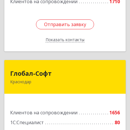
Клиентов на сопровождении
1710
Отправить заявку
Отправить заявку
Показать контакты
Назад
Глобал-Софт
Глобал-Софт
Краснодар
350018, Краснодарский край, Краснодар г,
Сормовская ул, дом № 7
Подробнее
Клиентов на сопровождении
1656
1С:Специалист
80