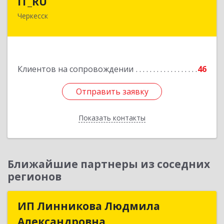
IT_RU
Черкесск
Подробнее
Клиентов на сопровождении
46
Отправить заявку
Отправить заявку
Показать контакты
Назад
Ближайшие партнеры из соседних
регионов
ИП Линникова Людмила
ИП Линникова Людмила
Александровна
Александровна