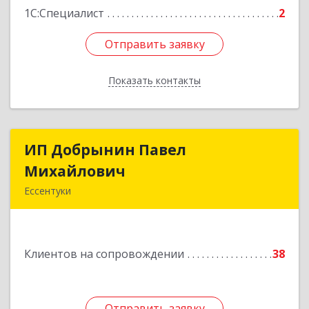
1С:Специалист
2
Отправить заявку
Отправить заявку
Показать контакты
Назад
ИП Добрынин Павел
ИП Добрынин Павел
Михайлович
Михайлович
Ессентуки
Подробнее
Клиентов на сопровождении
38
Отправить заявку
Отправить заявку