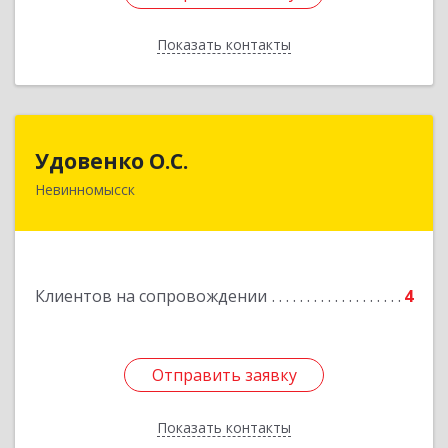
Показать контакты
Назад
Удовенко О.С.
Удовенко О.С.
Невинномысск
357 100, г.Невинномысск, ул.Революцеонная,
дом № 30, кв.54
Подробнее
Клиентов на сопровождении
4
Отправить заявку
Отправить заявку
Показать контакты
Назад