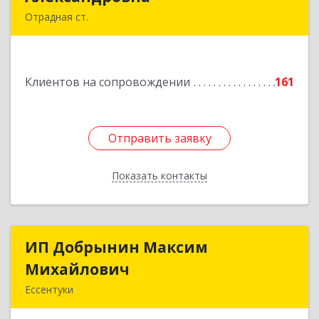
Отрадная ст.
352290, Краснодарский край, Отрадненский р-
н, Отрадная ст-ца, Курортная ул, дом № 39Б
Клиентов на сопровождении
161
Подробнее
Отправить заявку
Отправить заявку
Показать контакты
Назад
ИП Добрынин Максим
ИП Добрынин Максим
Михайлович
Михайлович
Ессентуки
357601, Ставропольский край, Ессентуки,