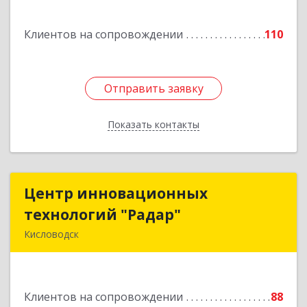
Спасателей, дом № 5, кв.43
Клиентов на сопровождении
110
Подробнее
Отправить заявку
Отправить заявку
Показать контакты
Назад
Центр инновационных
Центр инновационных
технологий "Радар"
технологий "Радар"
Кисловодск
357000, Ставропольский край, Кисловодск г,
Цандера проезд, дом № 2
Клиентов на сопровождении
88
Подробнее