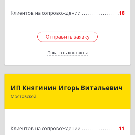
Подробнее
Клиентов на сопровождении
18
Отправить заявку
Отправить заявку
Показать контакты
Назад
ИП Княгинин Игорь Витальевич
ИП Княгинин Игорь Витальевич
Мостовской
352570, Краснодарский край, Мостовский р-н,
Мостовской пгт, Гоголя ул, дом № 113, кв.3
Подробнее
Клиентов на сопровождении
11