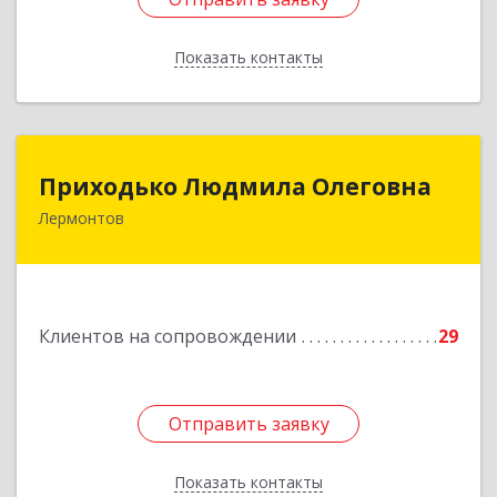
Показать контакты
Назад
Приходько Людмила Олеговна
Приходько Людмила Олеговна
Лермонтов
357341, Лермонтов г, П.Лумумбы ул, дом №
43/2, кв.44
Подробнее
Клиентов на сопровождении
29
Отправить заявку
Отправить заявку
Показать контакты
Назад