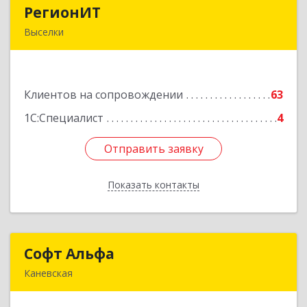
РегионИТ
РегионИТ
Выселки
353103, Краснодарский край, м.р-н
Выселковский, с.п. Выселковское, Выселки ст-
ца, Рябиновая (Дорожник тер. ДПК) ул, дом №
Клиентов на сопровождении
173/1
63
1С:Специалист
4
Подробнее
Отправить заявку
Отправить заявку
Показать контакты
Назад
Софт Альфа
Софт Альфа
Каневская
353730, Краснодарский край, Каневской р-н,
Каневская ст-ца, Нестеренко ул, дом № 81