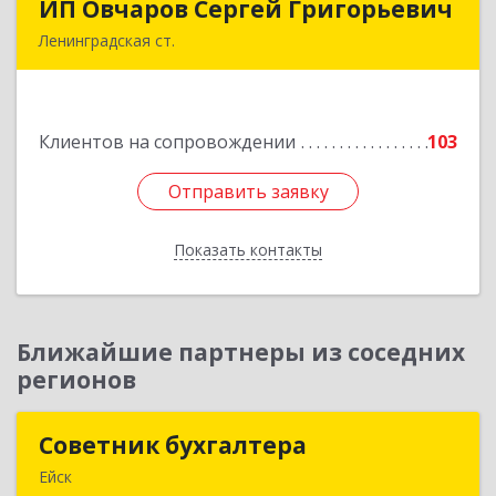
ИП Овчаров Сергей Григорьевич
ИП Овчаров Сергей Григорьевич
Ленинградская ст.
353740, Краснодарский край, Ленинградский р-
н, Ленинградская ст-ца, Космонавтов ул, дом
№ 73
Клиентов на сопровождении
103
Подробнее
Отправить заявку
Отправить заявку
Показать контакты
Назад
Ближайшие партнеры из соседних
регионов
Советник бухгалтера
Советник бухгалтера
Ейск