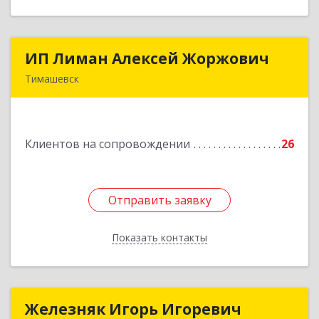
ИП Лиман Алексей Жоржович
ИП Лиман Алексей Жоржович
Тимашевск
352731, Краснодарский край, Тимашевский р-н,
Комсомольский п, Мира ул, дом № 76
Клиентов на сопровождении
26
Подробнее
Отправить заявку
Отправить заявку
Показать контакты
Назад
Железняк Игорь Игоревич
Железняк Игорь Игоревич