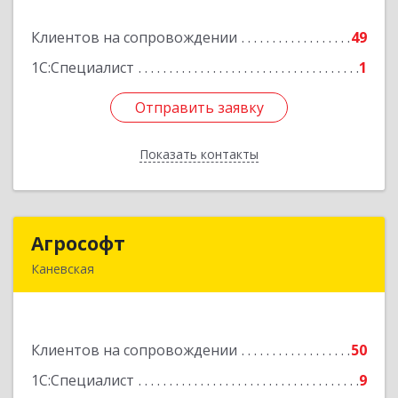
Клиентов на сопровождении
49
Подробнее
1С:Специалист
1
Отправить заявку
Отправить заявку
Показать контакты
Назад
Агрософт
Агрософт
Каневская
353730, Краснодарский край, Каневская ст-ца,
Гагарина ул, дом № 13
Клиентов на сопровождении
50
Подробнее
1С:Специалист
9