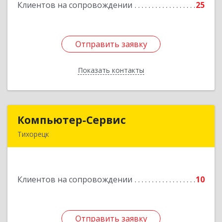
Клиентов на сопровождении
25
Подробнее
Отправить заявку
Отправить заявку
Показать контакты
Назад
Компьютер-Сервис
Компьютер-Сервис
Тихорецк
352040, Краснодарский край, Павловский р-н,
Павловская ст-ца, Горького ул, дом № 271
Клиентов на сопровождении
10
Подробнее
Отправить заявку
Отправить заявку