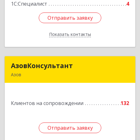
1С:Специалист
4
Отправить заявку
Отправить заявку
Показать контакты
Назад
АзовКонсультант
АзовКонсультант
Азов
346780, Ростовская обл, Азов г, Петровский б-р,
дом № 5
Клиентов на сопровождении
132
Подробнее
Отправить заявку
Отправить заявку